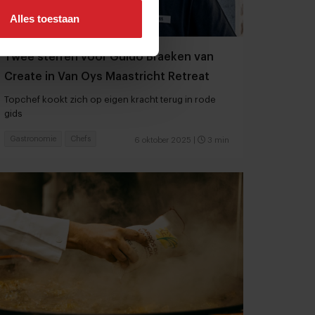
Alles toestaan
Twee sterren voor Guido Braeken van
Create in Van Oys Maastricht Retreat
Topchef kookt zich op eigen kracht terug in rode
gids
Gastronomie
Chefs
6 oktober 2025
|
3 min