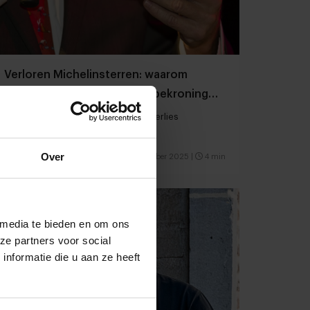
Verloren Michelinsterren: waarom
raakten deze 10 zaken hun bekroning
kwijt?
Van gewijzigde koers tot kwaliteitsverlies
Over
Restaurants
Chefs
6 oktober 2025
|
4 min
 media te bieden en om ons
ze partners voor social
nformatie die u aan ze heeft