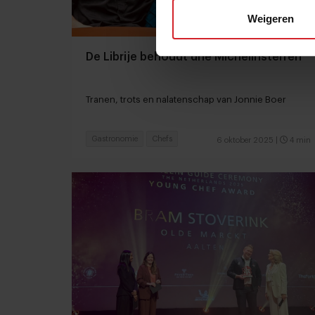
Weigeren
De Librije behoudt drie Michelinsterren
Tranen, trots en nalatenschap van Jonnie Boer
Gastronomie
Chefs
6 oktober 2025
|
4 min