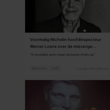
Voormalig Michelin-hoofdinspecteur
Werner Loens over de miezerige
sterrenregen
“In moeilijke jaren staan de beste chefs op”
Restaurants
Chefs
7 oktober 2025
|
4 min