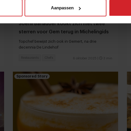
Aanpassen
Soenil Bahadoer kookt zich met twee
sterren voor Gem terug in Michelingids
Topchef bewijst zich ook in Gemert, na drie
decennia De Lindehof
Restaurants
Chefs
6 oktober 2025
|
3 min
Sponsored Story