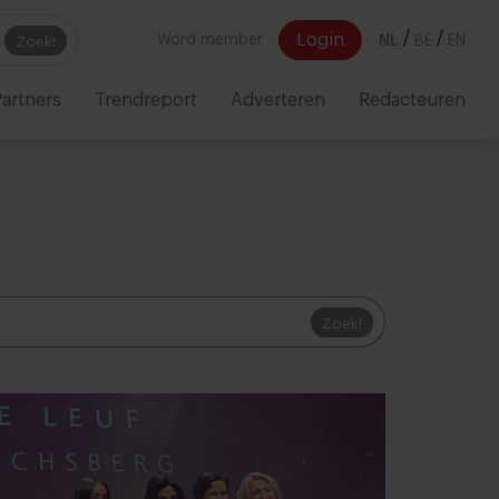
/
/
Login
Word member
NL
BE
EN
Zoek!
artners
Trendreport
Adverteren
Redacteuren
Zoek!