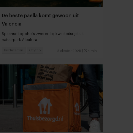
De beste paella komt gewoon uit
Valencia
Spaanse topchefs zweren bij kwaliteitsrijst uit
natuurpark Albufera
Producenten
Citytrip
5 oktober 2025
|
4 min