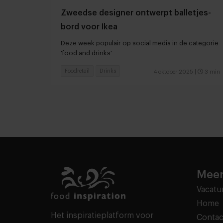
Zweedse designer ontwerpt balletjes-
bord voor Ikea
Deze week populair op social media in de categorie
'food and drinks'
Foodretail
Drinks
4 oktober 2025
|
3 min
Meer
Vacatu
Home
Het inspiratieplatform voor
Contac