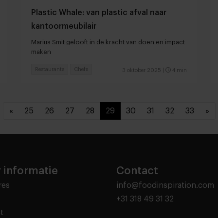
Plastic Whale: van plastic afval naar
kantoormeubilair
Marius Smit gelooft in de kracht van doen en impact
maken
Restaurants
Chefs
3 oktober 2025
|
4 min
«
25
26
27
28
29
30
31
32
33
»
 informatie
Contact
res
info@foodinspiration.com
+31 318 49 31 32
t