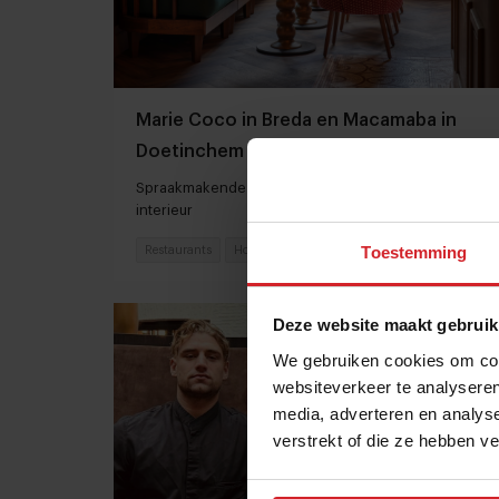
Marie Coco in Breda en Macamaba in
Doetinchem zetten interieur in als
zintuigelijke smaakmaker
Spraakmakende horecaconcepten met bijpassend
interieur
Toestemming
Restaurants
Hospitality
7 oktober 2025
|
3 min
Deze website maakt gebruik
We gebruiken cookies om cont
websiteverkeer te analyseren
media, adverteren en analys
verstrekt of die ze hebben v