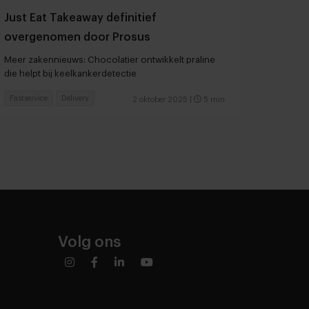
​​Just Eat Takeaway definitief
overgenomen door Prosus
Meer zakennieuws: Chocolatier ontwikkelt praline
die helpt bij keelkankerdetectie
Fastservice
Delivery
2 oktober 2025
|
5 min
Volg ons