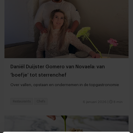
Daniël Duijster Gomero van Novaela: van
‘boefje’ tot sterrenchef
Over vallen, opstaan en ondernemen in de topgastronomie
Restaurants
Chefs
6 januari 2026
|
8 min