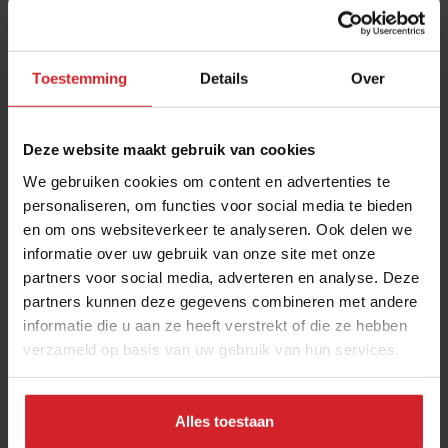
Toestemming
Details
Over
Deze website maakt gebruik van cookies
We gebruiken cookies om content en advertenties te
personaliseren, om functies voor social media te bieden
en om ons websiteverkeer te analyseren. Ook delen we
16 populaire foodhotspots in Londen
informatie over uw gebruik van onze site met onze
partners voor social media, adverteren en analyse. Deze
Van traditionele keukens tot moderne ketens
partners kunnen deze gegevens combineren met andere
informatie die u aan ze heeft verstrekt of die ze hebben
verzameld op basis van uw gebruik van hun services.
Café's & Bars
Citytrip
6 januari 2026
|
8 min
Alles toestaan