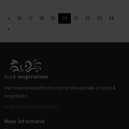
«
16
17
18
19
20
21
22
23
24
»
Het inspiratieplatform voor professionals in food &
hospitality
© 2026 Food Inspiration
Meer informatie