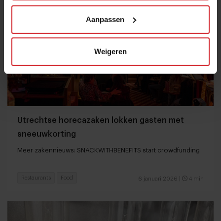
Aanpassen
Weigeren
Utrechtse horecazaken lokken gasten met
sneeuwkorting
Meer zakennieuws: SNACKWITHBENEFITS start crowdfunding
Restaurants
Food
6 januari 2026
|
4 min