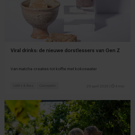
Viral drinks: de nieuwe dorstlessers van Gen Z
Van matcha-creaties tot koffie met kokoswater
Café's & Bars
Concepten
29 april 2025
|
4 min