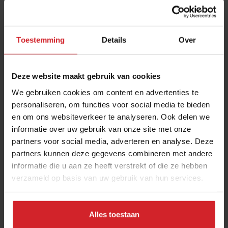
Toestemming
Details
Over
Deze website maakt gebruik van cookies
We gebruiken cookies om content en advertenties te
personaliseren, om functies voor social media te bieden
en om ons websiteverkeer te analyseren. Ook delen we
10 trending snacktrends
informatie over uw gebruik van onze site met onze
partners voor social media, adverteren en analyse. Deze
Fastservice- en snackexpert Ubel Zuiderveld bijt zich vast in
partners kunnen deze gegevens combineren met andere
de nieuwste snacks
informatie die u aan ze heeft verstrekt of die ze hebben
verzameld op basis van uw gebruik van hun services.
Fastservice
Food
27 april 2025
|
4 min
Alles toestaan