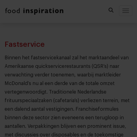
Togg
Fastservice
Binnen het fastservicekanaal zal het marktaandeel van
Amerikaanse quickservicerestaurants (QSR’s) naar
verwachting verder toenemen, waarbij marktleider
McDonald’s nu al een derde van de totale omzet
vertegenwoordigt. Traditionele Nederlandse
frituurspeciaalzaken (cafetaria’s) verliezen terrein, met
een dalend aantal vestigingen. Franchiseformules
binnen deze sector zien eveneens een terugloop in
aantallen. Verpakkingen blijven een prominent issue,
met discussies over disposables en de toekomstige