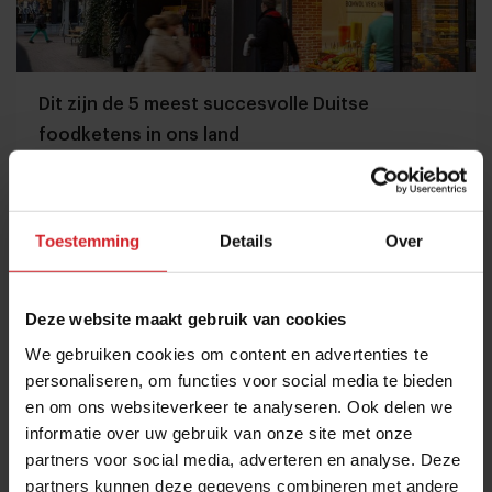
Dit zijn de 5 meest succesvolle Duitse
foodketens in ons land
Meer dan 100 Nederlandse vestigingen van Duitse horeca-
en foodserviceformules
Fastservice
Concepten
26 oktober 2024
|
3 min
Toestemming
Details
Over
Deze website maakt gebruik van cookies
We gebruiken cookies om content en advertenties te
personaliseren, om functies voor social media te bieden
en om ons websiteverkeer te analyseren. Ook delen we
informatie over uw gebruik van onze site met onze
partners voor social media, adverteren en analyse. Deze
partners kunnen deze gegevens combineren met andere