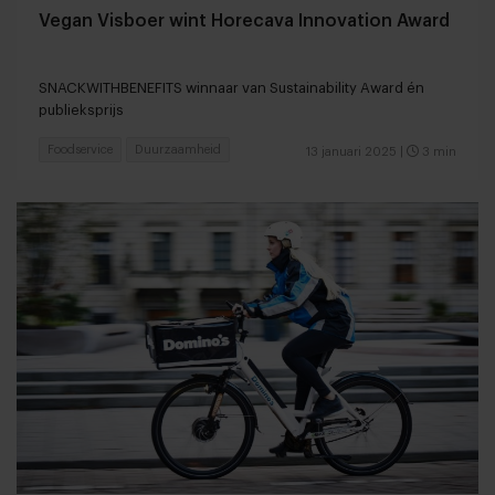
Vegan Visboer wint Horecava Innovation Award
SNACKWITHBENEFITS winnaar van Sustainability Award én
publieksprijs
Foodservice
Duurzaamheid
13 januari 2025
|
3 min