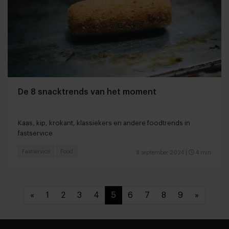
De 8 snacktrends van het moment
Kaas, kip, krokant, klassiekers en andere foodtrends in
fastservice
Fastservice
Food
8 september 2024
|
4 min
«
1
2
3
4
5
6
7
8
9
»