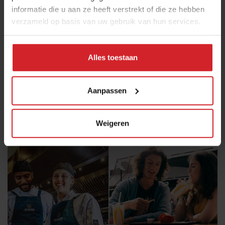
informatie die u aan ze heeft verstrekt of die ze hebben
verzameld op basis van uw gebruik van hun services.
Voor het broodje falafel en sabich van Abu Salie
Alles toestaan
rijden mensen om
Cool Concept | Ken je dit foodservicebedrijf al?
Aanpassen
Fastservice
Concepten
21 oktober 2024
|
3 min
Weigeren