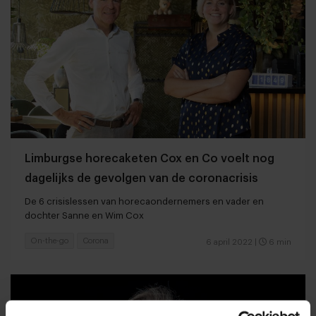
Limburgse horecaketen Cox en Co voelt nog
dagelijks de gevolgen van de coronacrisis
De 6 crisislessen van horecaondernemers en vader en
dochter Sanne en Wim Cox
On-the-go
Corona
6 april 2022
|
6 min