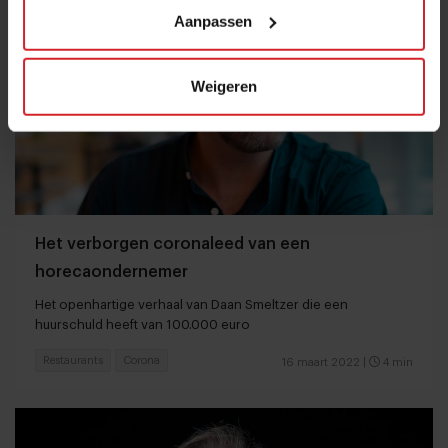
Aanpassen
Weigeren
Het verborgen coronaleed van een
horecaondernemer
Het openhartige verhaal van Daan Smeltzer die een
huurschuld heeft van 100.000 euro
Restaurants
Corona
16 maart 2022
|
4 min