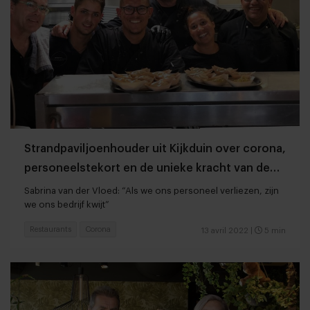
Strandpaviljoenhouder uit Kijkduin over corona,
personeelstekort en de unieke kracht van de
horeca
Sabrina van der Vloed: “Als we ons personeel verliezen, zijn
we ons bedrijf kwijt”
Restaurants
Corona
13 avril 2022
|
5 min