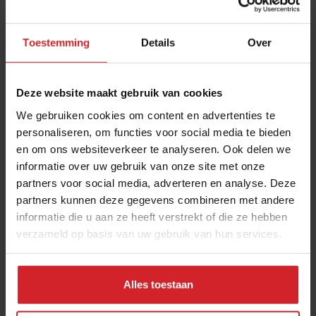
Toestemming
Details
Over
Deze website maakt gebruik van cookies
We gebruiken cookies om content en advertenties te
personaliseren, om functies voor social media te bieden
en om ons websiteverkeer te analyseren. Ook delen we
Prijsstijgingen in food zijn historisch hoog
informatie over uw gebruik van onze site met onze
partners voor social media, adverteren en analyse. Deze
partners kunnen deze gegevens combineren met andere
Consument moet laveren tussen verlangen naar feest en
informatie die u aan ze heeft verstrekt of die ze hebben
vrees voor inflatie
verzameld op basis van uw gebruik van hun services.
Foodservice
Corona
5 april 2022
|
6 min
Alles toestaan