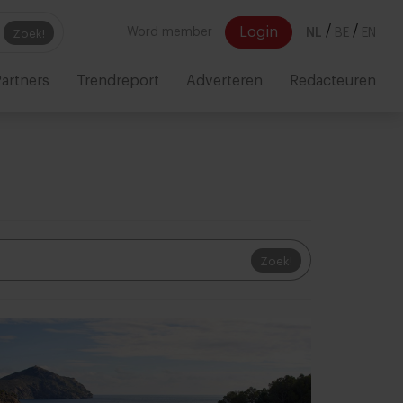
/
/
Login
Word member
NL
BE
EN
Zoek!
artners
Trendreport
Adverteren
Redacteuren
Zoek!