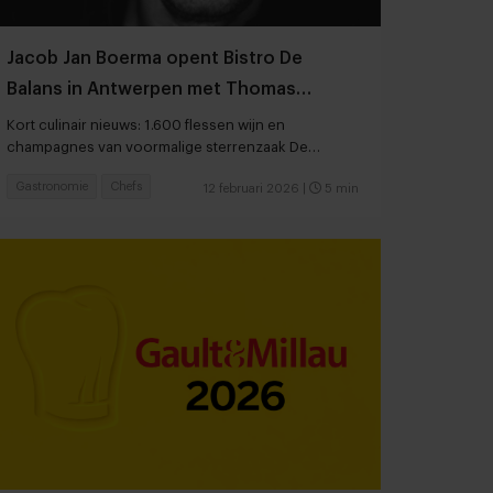
Jacob Jan Boerma opent Bistro De
Balans in Antwerpen met Thomas
Diepersloot en Sasha Coussement
Kort culinair nieuws: 1.600 flessen wijn en
champagnes van voormalige sterrenzaak De
Rozario worden geveild
Gastronomie
Chefs
12 februari 2026
|
5 min