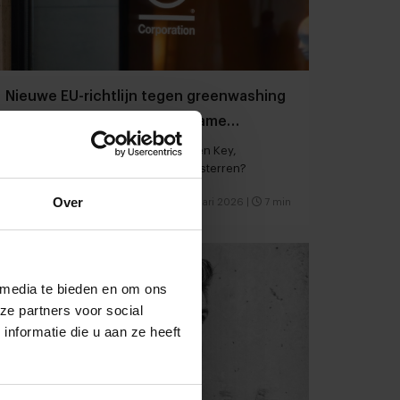
Nieuwe EU-richtlijn tegen greenwashing
heeft giga-impact op duurzame
certificeringen
Wat is het gevolg voor B Corp, Green Key,
topkeurmerken en groene Michelinsterren?
Over
Foodservice
Duurzaamheid
15 februari 2026
|
7 min
 media te bieden en om ons
ze partners voor social
nformatie die u aan ze heeft