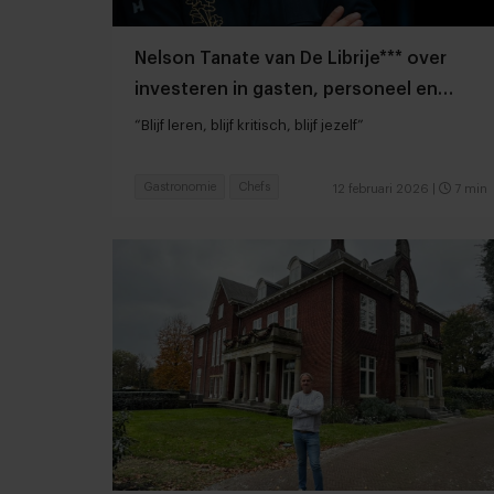
Nelson Tanate van De Librije*** over
investeren in gasten, personeel en
leveranciers
“Blijf leren, blijf kritisch, blijf jezelf”
Gastronomie
Chefs
12 februari 2026
|
7 min