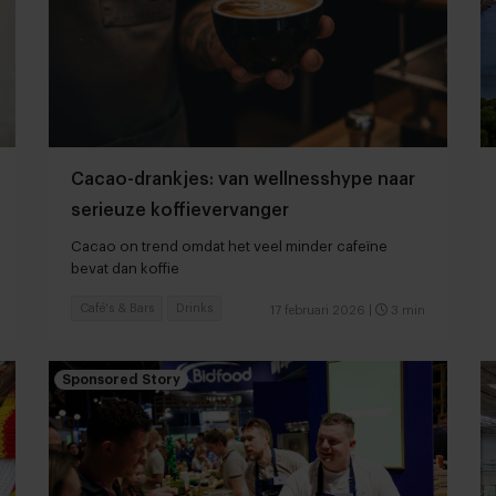
Cacao-drankjes: van wellnesshype naar
serieuze koffievervanger
Cacao on trend omdat het veel minder cafeïne
bevat dan koffie
Café's & Bars
Drinks
17 februari 2026
|
3 min
Sponsored Story