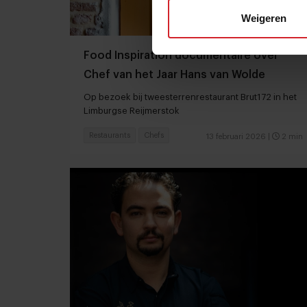
Weigeren
Food Inspiration documentaire over
Chef van het Jaar Hans van Wolde
Op bezoek bij tweesterrenrestaurant Brut172 in het
Limburgse Reijmerstok
Restaurants
Chefs
13 februari 2026
|
2 min