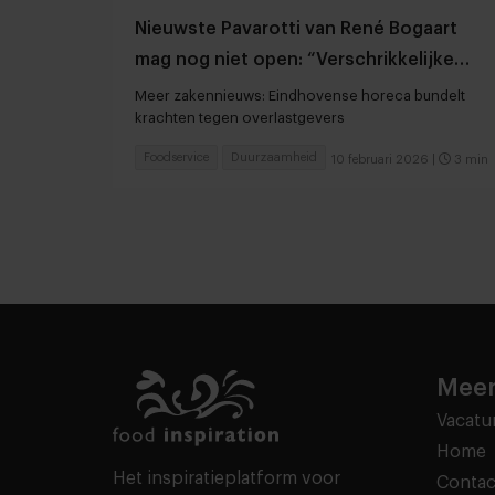
Nieuwste Pavarotti van René Bogaart
mag nog niet open: “Verschrikkelijke
teleurstelling"
Meer zakennieuws: Eindhovense horeca bundelt
krachten tegen overlastgevers
Foodservice
Duurzaamheid
10 februari 2026
|
3 min
Meer
Vacatu
Home
Het inspiratieplatform voor
Contac