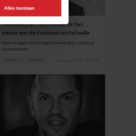
Alles toestaan
Trendwatcher Tom Palmaerts: het
meisje met de Pokémon-portefeuille
Waarom gastvrijheid begint bij empathie, niet bij je
kassasysteem
Foodservice
Hospitality
13 februari 2026
|
3 min