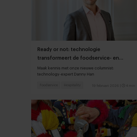
Ready or not: technologie
transformeert de foodservice- en
hospitalitysector
Maak kennis met onze nieuwe columnist:
technology-expert Danny Han
Foodservice
Hospitality
19 februari 2026
|
4 min