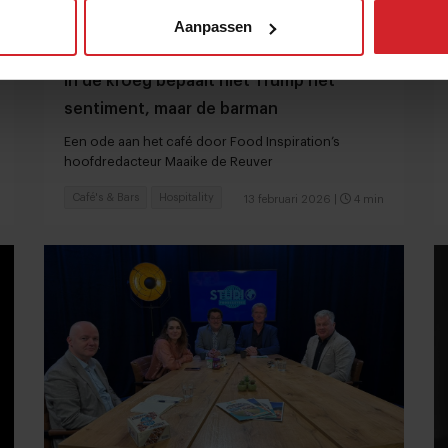
Aanpassen
In de kroeg bepaalt niet Trump het
sentiment, maar de barman
Een ode aan het café door Food Inspiration’s
hoofdredacteur Maaike de Reuver
Café's & Bars
Hospitality
13 februari 2026
|
4 min