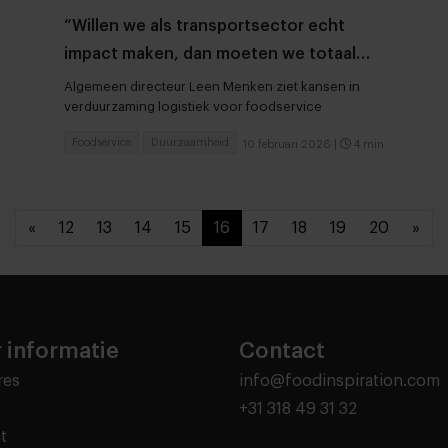
“Willen we als transportsector echt
impact maken, dan moeten we totaal
anders gaan werken”
Algemeen directeur Leen Menken ziet kansen in
verduurzaming logistiek voor foodservice
Foodservice
Duurzaamheid
10 februari 2026
|
4 min
«
12
13
14
15
16
17
18
19
20
»
 informatie
Contact
res
info@foodinspiration.com
+31 318 49 31 32
t