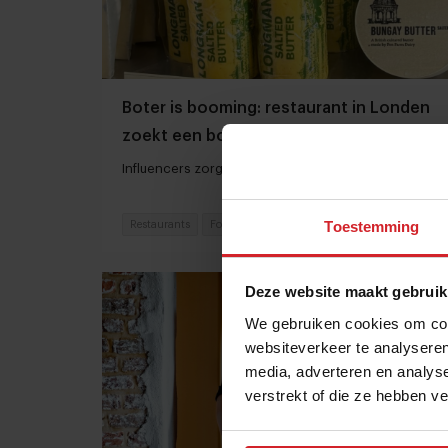
Boter is booming: restaurant in Londen
zoekt een botersommelier
Influencers zorgen voor een boterrenaissance
Toestemming
Restaurants
Food
16 februari 2026
|
3 min
Deze website maakt gebruik
We gebruiken cookies om cont
websiteverkeer te analyseren
media, adverteren en analys
verstrekt of die ze hebben v