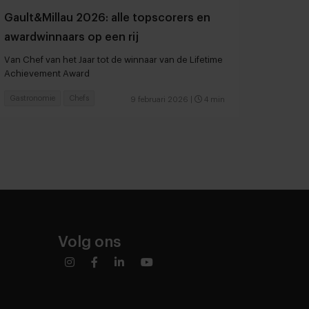
Gault&Millau 2026: alle topscorers en
awardwinnaars op een rij
Van Chef van het Jaar tot de winnaar van de Lifetime
Achievement Award
Gastronomie
Chefs
9 februari 2026
|
4 min
Volg ons