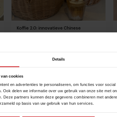
Koffie 2.0: innovatieve Chinese
koffiecultuur in Amsterdam
Cool concept: Meili Bakery serveert ijskoude dirty
en Vienna-koffie met slagroom en zwarte sesam
Details
Café's & Bars
Drinks
16 februari 2026
|
3 min
 van cookies
ent en advertenties te personaliseren, om functies voor social
. Ook delen we informatie over uw gebruik van onze site met on
e. Deze partners kunnen deze gegevens combineren met andere i
erzameld op basis van uw gebruik van hun services.