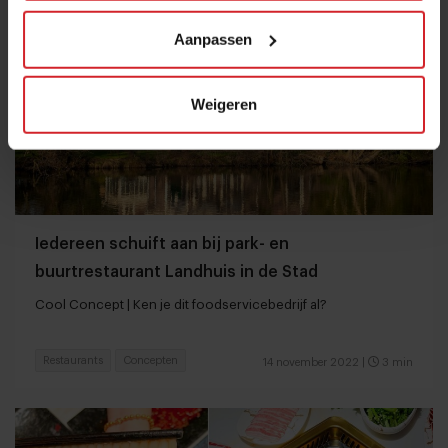
Aanpassen
Weigeren
Iedereen schuift aan bij park- en
buurtrestaurant Landhuis in de Stad
Cool Concept | Ken je dit foodservicebedrijf al?
Restaurants
Concepten
14 november 2022
|
3 min