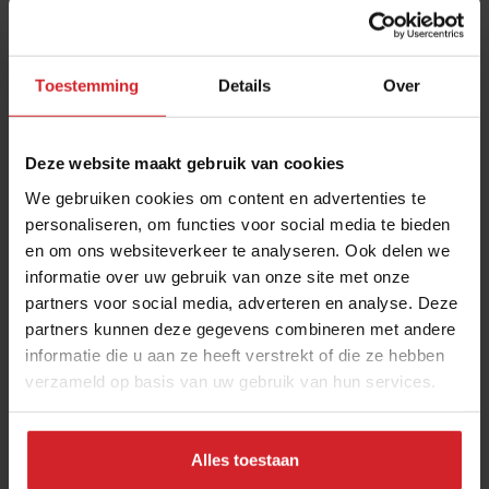
Toestemming
Details
Over
Deze website maakt gebruik van cookies
We gebruiken cookies om content en advertenties te
personaliseren, om functies voor social media te bieden
en om ons websiteverkeer te analyseren. Ook delen we
Chef's Talk met Lukas Mraz van Mraz und
informatie over uw gebruik van onze site met onze
Sohn**
partners voor social media, adverteren en analyse. Deze
Over zijn restaurant, duurzaamheid en personeelsbeleid
partners kunnen deze gegevens combineren met andere
informatie die u aan ze heeft verstrekt of die ze hebben
verzameld op basis van uw gebruik van hun services.
Gastronomie
Chefs
14 november 2022
|
3:16
Alles toestaan