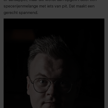
specerijenmelange met iets van pit. Dat maakt een
gerecht spannend.