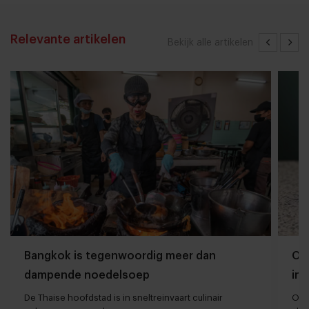
Relevante artikelen
Bekijk alle artikelen
Bangkok is tegenwoordig meer dan
Oli
dampende noedelsoep
ing
De Thaise hoofdstad is in sneltreinvaart culinair
Oli