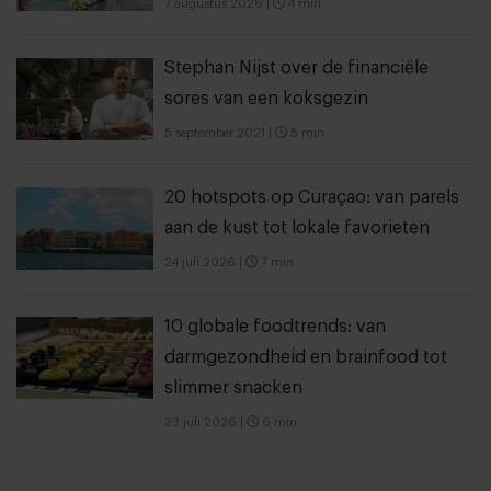
7 augustus 2026
|
4 min
Stephan Nijst over de financiële
sores van een koksgezin
5 september 2021
|
5 min
20 hotspots op Curaçao: van parels
aan de kust tot lokale favorieten
24 juli 2026
|
7 min
10 globale foodtrends: van
darmgezondheid en brainfood tot
slimmer snacken
23 juli 2026
|
6 min