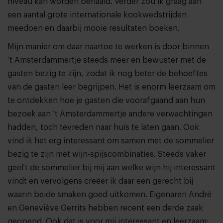
niveau kan worden behaald. Verder zou ik graag aan
een aantal grote internationale kookwedstrijden
meedoen en daarbij mooie resultaten boeken.
Mijn manier om daar naartoe te werken is door binnen
‘t Amsterdammertje steeds meer en bewuster met de
gasten bezig te zijn, zodat ik nog beter de behoeftes
van de gasten leer begrijpen. Het is enorm leerzaam om
te ontdekken hoe je gasten die voorafgaand aan hun
bezoek aan ‘t Amsterdammertje andere verwachtingen
hadden, toch tevreden naar huis te laten gaan. Ook
vind ik het erg interessant om samen met de sommelier
bezig te zijn met wijn-spijscombinaties. Steeds vaker
geeft de sommelier bij mij aan welke wijn hij interessant
vindt en vervolgens creëer ik daar een gerecht bij
waarin beide smaken goed uitkomen. Eigenaren André
en Geneviève Gerrits hebben recent een derde zaak
geopend. Ook dat is voor mij interessant en leerzaam: