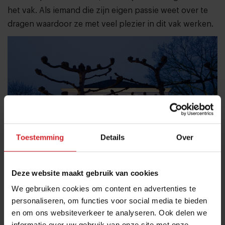
het vak. Als iemand die zijn eigen passie weet over te
dragen waardoor ze met veel plezier in dit vak werken.
Toestemming
Details
Over
Deze website maakt gebruik van cookies
We gebruiken cookies om content en advertenties te
personaliseren, om functies voor social media te bieden
en om ons websiteverkeer te analyseren. Ook delen we
informatie over uw gebruik van onze site met onze