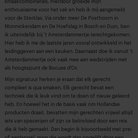
smaakcombinaties. Hierdoor groeide mijn
enthousiasme voor het vak en heb ik mij aangemeld
voor de Sterklas. Via onder meer De Posthoorn in
Monnickendam en De Hoefslag in Bosch en Duin, ben
ik uiteindelijk bij ’t Amsterdammertje terechtgekomen.
Hier heb ik me de laatste jaren vooral ontwikkeld in het
leidinggeven aan een keuken. Daarnaast doe ik vanuit ‘t
Amsterdammertje ook vaak mee aan wedstrijden met
als hoogtepunt de Bocuse d’Or.
Mijn signatuur herken je eraan dat elk gerecht
compleet is qua smaken. Elk gerecht bevat een
techniek die ik leuk vind om te doen of nieuw geleerd
heb. En hoewel het in de basis vaak om Hollandse
producten draait, bevatten mijn gerechten vrijwel altijd
iets van specerijen of zijn ze beïnvloed door een reis
die ik heb gemaakt. Dan begin ik bijvoorbeeld met prei
of aardappel, maar die wordt dan opgelift door een