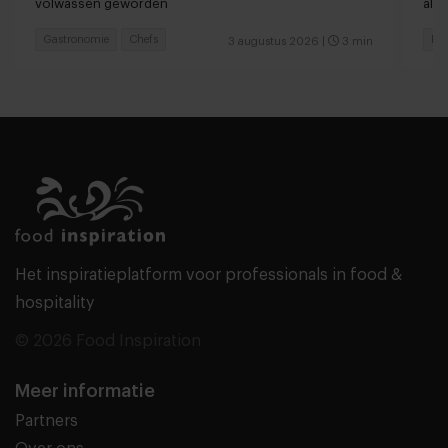
volwassen geworden
alle
Gastronomie
Chefs
Res
3 augustus 2026
|
3 min
Het inspiratieplatform voor professionals in food &
hospitality
© 2026 Food Inspiration
Meer informatie
Partners