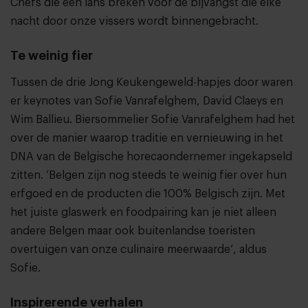
Chefs die een lans breken voor de bijvangst die elke
nacht door onze vissers wordt binnengebracht.
Te weinig fier
Tussen de drie Jong Keukengeweld-hapjes door waren
er keynotes van Sofie Vanrafelghem, David Claeys en
Wim Ballieu. Biersommelier Sofie Vanrafelghem had het
over de manier waarop traditie en vernieuwing in het
DNA van de Belgische horecaondernemer ingekapseld
zitten. ‘Belgen zijn nog steeds te weinig fier over hun
erfgoed en de producten die 100% Belgisch zijn. Met
het juiste glaswerk en foodpairing kan je niet alleen
andere Belgen maar ook buitenlandse toeristen
overtuigen van onze culinaire meerwaarde’, aldus
Sofie.
Inspirerende verhalen