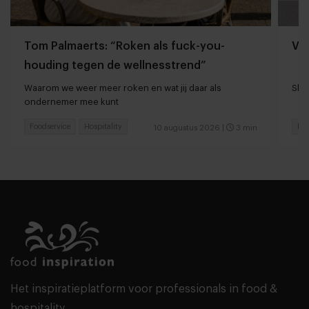
Tom Palmaerts: “Roken als fuck-you-
Va
houding tegen de wellnesstrend”
Waarom we weer meer roken en wat jij daar als
Shan
ondernemer mee kunt
Foodservice
Hospitality
Foo
10 augustus 2026
|
3 min
Het inspiratieplatform voor professionals in food &
hospitality