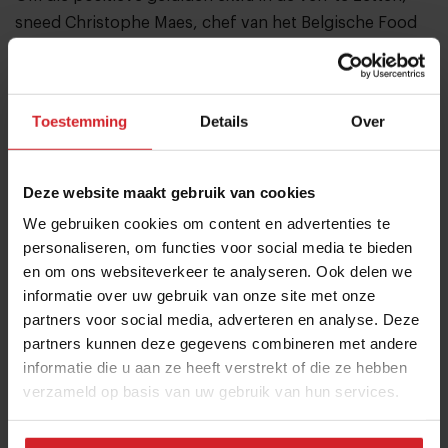
sneed Christophe Maes, chef van het Belgische Food
Inspiration Magazine, de verjaardagstaart aan. Samen
met Food Inspiration Magazine hoofdredacteur Hans
Steenbergen hief hij het glas op de sprankelende
Toestemming
Details
Over
toekomst van het blad. The best is yet to come, geloof
ons!
Deze website maakt gebruik van cookies
We gebruiken cookies om content en advertenties te
Benieuwd naar het hele verhaal van de viering? Lees
personaliseren, om functies voor social media te bieden
dan het artikel in de nieuwe editie van het Food
en om ons websiteverkeer te analyseren. Ook delen we
Inspiration magazine: Aan Tafel!
informatie over uw gebruik van onze site met onze
partners voor social media, adverteren en analyse. Deze
partners kunnen deze gegevens combineren met andere
informatie die u aan ze heeft verstrekt of die ze hebben
verzameld op basis van uw gebruik van hun services.
Deel artikel