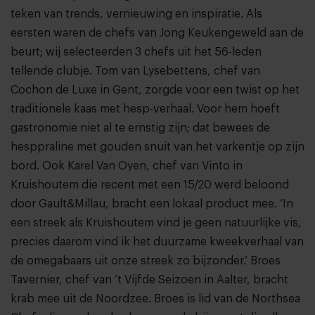
teken van trends, vernieuwing en inspiratie. Als
eersten waren de chefs van Jong Keukengeweld aan de
beurt; wij selecteerden 3 chefs uit het 56-leden
tellende clubje. Tom van Lysebettens, chef van
Cochon de Luxe in Gent, zorgde voor een twist op het
traditionele kaas met hesp-verhaal. Voor hem hoeft
gastronomie niet al te ernstig zijn; dat bewees de
hesppraline met gouden snuit van het varkentje op zijn
bord. Ook Karel Van Oyen, chef van Vinto in
Kruishoutem die recent met een 15/20 werd beloond
door Gault&Millau, bracht een lokaal product mee. ‘In
een streek als Kruishoutem vind je geen natuurlijke vis,
precies daarom vind ik het duurzame kweekverhaal van
de omegabaars uit onze streek zo bijzonder.’ Broes
Tavernier, chef van ’t Vijfde Seizoen in Aalter, bracht
krab mee uit de Noordzee. Broes is lid van de Northsea