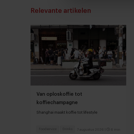
Relevante artikelen
Van oploskoffie tot
koffiechampagne
Shanghai maakt koffie tot lifestyle
Foodservice
Drinks
7 augustus 2026
|
6 min