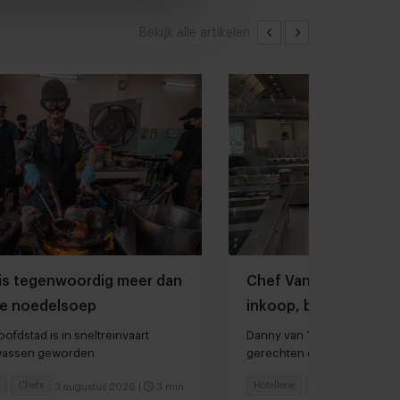
Bekijk alle artikelen
is tegenwoordig meer dan
Chef Van der Valk Ho
e noedelsoep
inkoop, bereidingstij
hardlopers
ofdstad is in sneltreinvaart
Danny van ‘t Veld: “We heb
lwassen geworden
gerechten op het menu sta
Chefs
Hotellerie
Chefs
3 augustus 2026
|
3 min
30