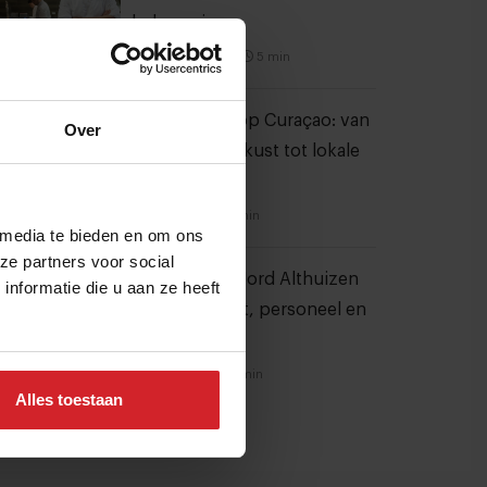
koksgezin
5 september 2021
|
5 min
20 hotspots op Curaçao: van
Over
parels aan de kust tot lokale
favorieten
24 juli 2026
|
7 min
 media te bieden en om ons
ze partners voor social
Ondernemer Jord Althuizen
nformatie die u aan ze heeft
over foodcost, personeel en
marges
22 juli 2026
|
11 min
Alles toestaan