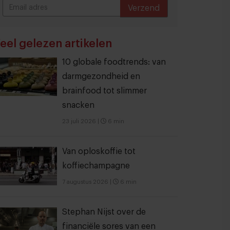
Verzend
THANKS
eel gelezen artikelen
10 globale foodtrends: van
darmgezondheid en
brainfood tot slimmer
snacken
23 juli 2026
|
6 min
Van oploskoffie tot
koffiechampagne
7 augustus 2026
|
6 min
Stephan Nijst over de
financiële sores van een