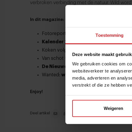
verbroken verbinding met de natuur. Wild wordt z
In dit magazine:
Fotoreportage
Pieter d’Hoop
: van stra
Toestemming
Kalender 2.0
van mini tot maxi wild
Koken volgens
aarde, lucht, water en 
Deze website maakt gebruik
Van schot tot worst met
Gebroeders De
We gebruiken cookies om cont
De Nieuwe Wilden
: chef Emile vs chef 
websiteverkeer te analyseren
Wanted:
wilde kruiden
media, adverteren en analys
verstrekt of die ze hebben v
Enjoy!
Weigeren
Deel artikel