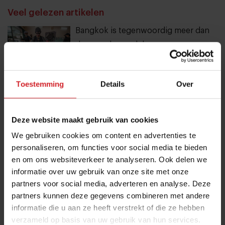
Veel gelezen artikelen
Bangkok is tegenwoordig meer dan
dampende noedelsoep
3 augustus 2026
|
3 min
Toestemming
Details
Over
10 globale foodtrends: van
darmgezondheid en brainfood tot
slimmer snacken
Deze website maakt gebruik van cookies
We gebruiken cookies om content en advertenties te
23 juli 2026
|
6 min
personaliseren, om functies voor social media te bieden
en om ons websiteverkeer te analyseren. Ook delen we
Bangkok is tegenwoordig meer dan
informatie over uw gebruik van onze site met onze
dampende noedelsoep
partners voor social media, adverteren en analyse. Deze
3 augustus 2026
|
3 min
partners kunnen deze gegevens combineren met andere
informatie die u aan ze heeft verstrekt of die ze hebben
verzameld op basis van uw gebruik van hun services.
20 hotspots op Curaçao: van parels