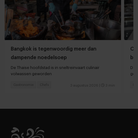
Bangkok is tegenwoordig meer dan
Che
dampende noedelsoep
ber
De Thaise hoofdstad is in sneltreinvaart culinair
Dan
volwassen geworden
ger
Gastronomie
Chefs
Hot
3 augustus 2026
|
3 min