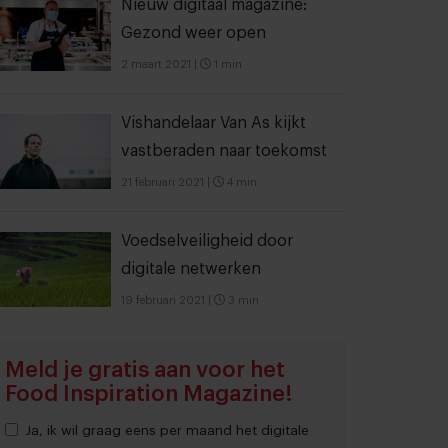
Nieuw digitaal magazine:
Gezond weer open
2 maart 2021
|
1 min
Vishandelaar Van As kijkt
vastberaden naar toekomst
21 februari 2021
|
4 min
Voedselveiligheid door
digitale netwerken
19 februari 2021
|
3 min
Meld je gratis aan voor het
Food Inspiration Magazine!
Ja, ik wil graag eens per maand het digitale