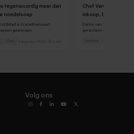
is tegenwoordig meer dan
Chef Van der Valk Ho
e noedelsoep
inkoop, bereidingstij
hardlopers
ofdstad is in sneltreinvaart
Danny van ‘t Veld: “We heb
lwassen geworden
gerechten op het menu sta
Chefs
Hotellerie
Chefs
3 augustus 2026
|
3 min
30
Volg ons