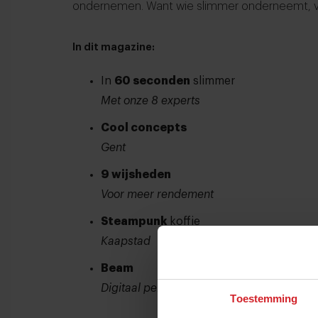
ondernemen. Want wie slimmer onderneemt, v
In dit magazine:
In
60 seconden
slimmer
Met onze 8 experts
Cool concepts
Gent
9 wijsheden
Voor meer rendement
Steampunk
koffie
Kaapstad
Beam
Digitaal personeel
Toestemming