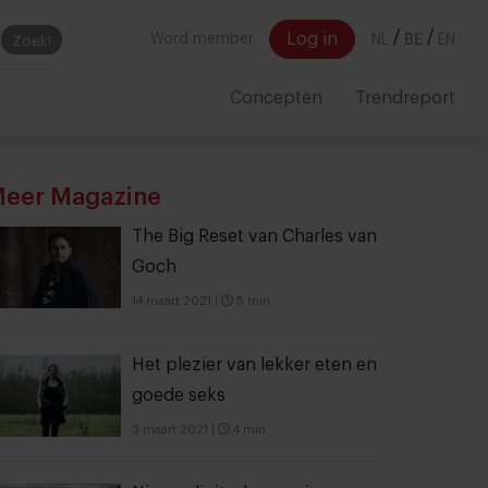
/
/
Log in
Word member
NL
BE
EN
Zoek!
Concepten
Trendreport
eer Magazine
The Big Reset van Charles van
Goch
14 maart 2021
|
5 min
Het plezier van lekker eten en
goede seks
3 maart 2021
|
4 min