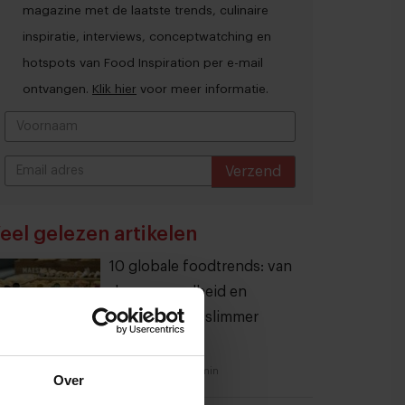
magazine met de laatste trends, culinaire
inspiratie, interviews, conceptwatching en
hotspots van Food Inspiration per e-mail
ontvangen.
Klik hier
voor meer informatie.
Verzend
THANKS
eel gelezen artikelen
10 globale foodtrends: van
darmgezondheid en
brainfood tot slimmer
snacken
23 juli 2026
|
6 min
Over