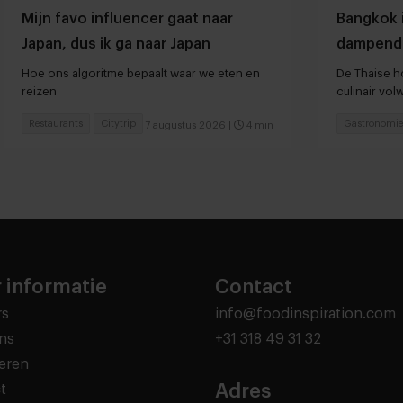
Mijn favo influencer gaat naar
Bangkok 
Japan, dus ik ga naar Japan
dampend
Hoe ons algoritme bepaalt waar we eten en
De Thaise ho
reizen
culinair vo
Restaurants
Citytrip
Gastronomie
7 augustus 2026
|
4 min
 informatie
Contact
rs
info@foodinspiration.com
ns
+31 318 49 31 32
eren
Adres
t