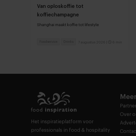
Van oploskoffie tot
koffiechampagne
Shanghai maakt koffie tot lifestyle
Foodservice
Drinks
7 augustus 2026
|
6 min
Meer
Partne
Over o
Het inspiratieplatform voor
Advert
professionals in food & hospitality
Contac