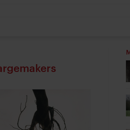
M
argemakers