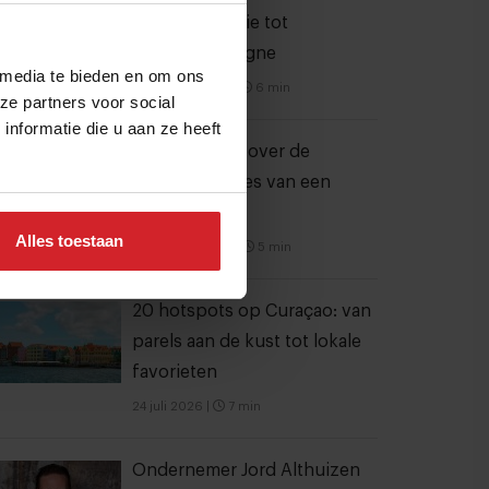
Van oploskoffie tot
koffiechampagne
 media te bieden en om ons
7 augustus 2026
|
6 min
ze partners voor social
nformatie die u aan ze heeft
Stephan Nijst over de
financiële sores van een
koksgezin
Alles toestaan
5 september 2021
|
5 min
20 hotspots op Curaçao: van
parels aan de kust tot lokale
favorieten
24 juli 2026
|
7 min
Ondernemer Jord Althuizen