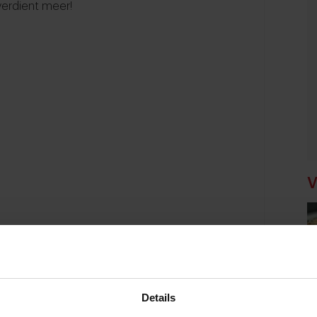
erdient meer!
V
Details