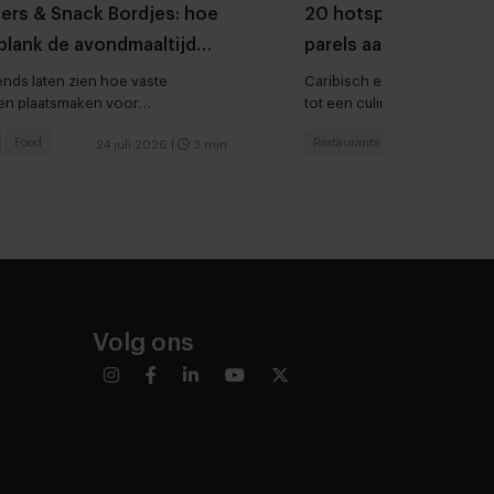
ners & Snack Bordjes: hoe
20 hotspots op Curaç
plank de avondmaaltijd
parels aan de kust tot
mt
favorieten
ends laten zien hoe vaste
Caribisch eiland ontwikkelt
n plaatsmaken voor
tot een culinaire bestemmin
r
Food
Restaurants
Concepten
24 juli 2026
|
3 min
2
Volg ons