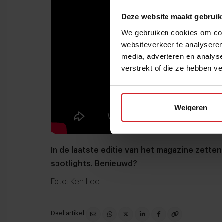
Deze website maakt gebruik
We gebruiken cookies om cont
websiteverkeer te analyseren
media, adverteren en analys
verstrekt of die ze hebben v
Weigeren
In de laatste editie van het magazine zett
spotlights. Benieuwd?
Foto: Ken Lee
Deel artikel