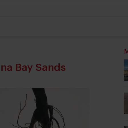
M
rina Bay Sands