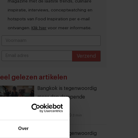
magazine met de laatste trends, culinaire
inspiratie, interviews, conceptwatching en
hotspots van Food Inspiration per e-mail
ontvangen.
Klik hier
voor meer informatie.
Verzend
THANKS
eel gelezen artikelen
Bangkok is tegenwoordig
meer dan dampende
noedelsoep
3 augustus 2026
|
3 min
Over
Bangkok is tegenwoordig