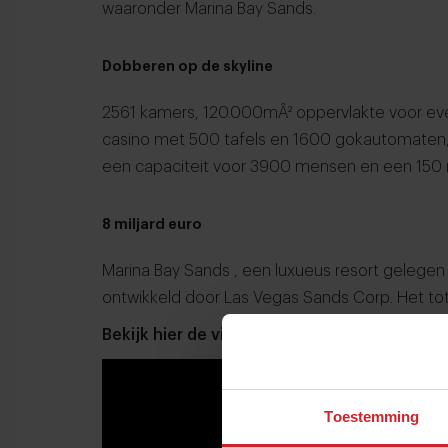
waaronder
Marina Bay Sands
.
Dobberen op de skyline
2561 kamers, 120.000mÂ² oppervlakte voor ev
casino met 500 tafels en 1600 gokautomaten
een capaciteit voor 3900 mensen en een 150
8 miljard euro
Marina Bay Sands , een luxueus resort gelegen 
ontwikkeld door Las Vegas Sands Corp. Het total
Bekijk hier de video van ons bezoek aan Mar
Toestemming