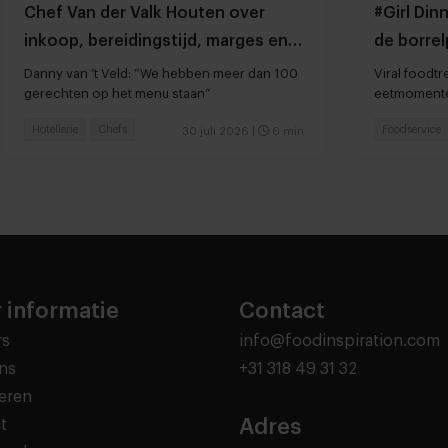
Chef Van der Valk Houten over
#Girl Din
inkoop, bereidingstijd, marges en
de borrel
hardlopers
overnee
Danny van ‘t Veld: “We hebben meer dan 100
Viral foodtr
gerechten op het menu staan”
eetmomente
snackcultuu
Hotellerie
Chefs
Foodservice
30 juli 2026
|
6 min
 informatie
Contact
rs
info@foodinspiration.com
ns
+31 318 49 31 32
eren
Adres
t