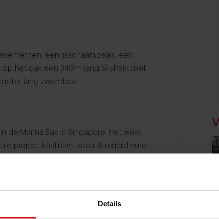
enementen, een ijsschaatsbaan, een
, op het dak een 340m-lang SkyPark met
 meter lang zwembad.
V
in de Marina Bay in Singapore. Het werd
e project kostte in totaal 8 miljard euro.
ina Bay Sands:
Details