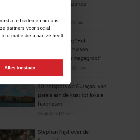
meer dan dampende
noedelsoep
 media te bieden en om ons
3 augustus 2026
|
3 min
ze partners voor social
nformatie die u aan ze heeft
Joris Bijdendijk: "Het
smaakverschil tussen
zalmsoorten is megagroot"
Alles toestaan
23 september 2024
|
5 min
20 hotspots op Curaçao: van
parels aan de kust tot lokale
favorieten
24 juli 2026
|
7 min
Stephan Nijst over de