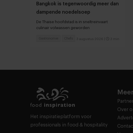
Bangkok is tegenwoordig meer dan
dampende noedelsoep
De Thaise hoofdstad is in sneltreinvaart
culinair volwassen geworden
Gastronomie
Chefs
3 augustus 2026
|
3 min
Meer
Partne
Over o
Het inspiratieplatform voor
Advert
professionals in food & hospitality
Contac