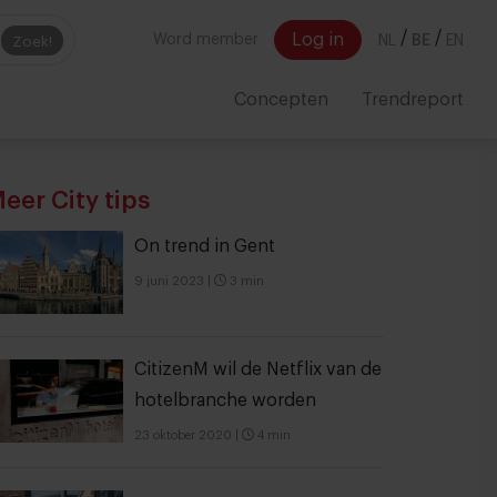
/
/
Log in
Word member
NL
BE
EN
Zoek!
Concepten
Trendreport
eer City tips
On trend in Gent
9 juni 2023
|
3 min
CitizenM wil de Netflix van de
hotelbranche worden
23 oktober 2020
|
4 min