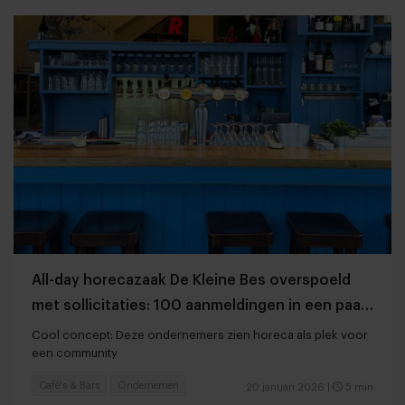
All-day horecazaak De Kleine Bes overspoeld
met sollicitaties: 100 aanmeldingen in een paar
weken
Cool concept: Deze ondernemers zien horeca als plek voor
een community
Café's & Bars
Ondernemen
20 januari 2026
|
5 min