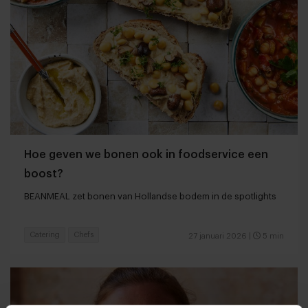
Hoe geven we bonen ook in foodservice een
boost?
BEANMEAL zet bonen van Hollandse bodem in de spotlights
Catering
Chefs
27 januari 2026
|
5 min