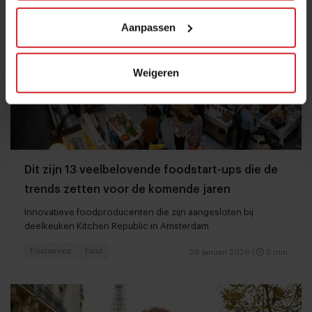
Aanpassen
Weigeren
Dit zijn 13 veelbelovende foodstart-ups die de
trends zetten voor de komende jaren
Innovatieve foodproducenten die zijn aangesloten bij
deelkeuken Kitchen Republic in Amsterdam
Foodservice
Food
26 januari 2026
|
5 min