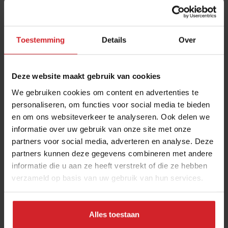
Toestemming
Details
Over
Deze website maakt gebruik van cookies
We gebruiken cookies om content en advertenties te
personaliseren, om functies voor social media te bieden
en om ons websiteverkeer te analyseren. Ook delen we
Chantelle Nicholson: 's werelds beste
informatie over uw gebruik van onze site met onze
vrouwelijke groentechef van het jaar
partners voor social media, adverteren en analyse. Deze
"Bij Apricity in Londen zijn boeren en leveranciers onze
partners kunnen deze gegevens combineren met andere
grootste bondgenoten.”
informatie die u aan ze heeft verstrekt of die ze hebben
verzameld op basis van uw gebruik van hun services.
Gastronomie
Chefs
27 januari 2026
|
8 min
Alles toestaan