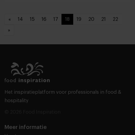
«
14
15
16
17
18
19
20
21
22
»
Het inspiratieplatform voor professionals in food &
hospitality
© 2026 Food Inspiration
Meer informatie