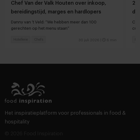
Chef Van der Valk Houten over inkoop,
20 
bereidingstijd, marges en hardlopers
de 
Danny van ‘t Veld: “We hebben meer dan 100
Cari
gerechten op het menu staan”
cul
Hotellerie
Chefs
Res
30 juli 2026
|
6 min
Het inspiratieplatform voor professionals in food &
hospitality
© 2026 Food Inspiration