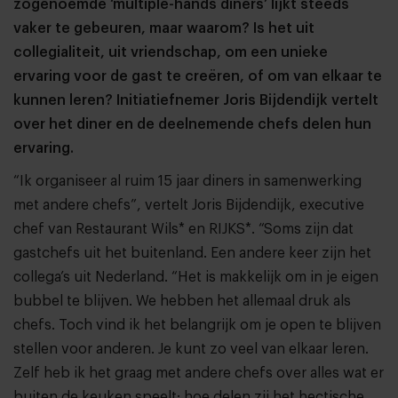
zogenoemde ‘multiple-hands diners’ lijkt steeds
vaker te gebeuren, maar waarom? Is het uit
collegialiteit, uit vriendschap, om een unieke
ervaring voor de gast te creëren, of om van elkaar te
kunnen leren? Initiatiefnemer Joris Bijdendijk vertelt
over het diner en de deelnemende chefs delen hun
ervaring.
“Ik organiseer al ruim 15 jaar diners in samenwerking
met andere chefs”, vertelt Joris Bijdendijk, executive
chef van Restaurant Wils* en RIJKS*. “Soms zijn dat
gastchefs uit het buitenland. Een andere keer zijn het
collega’s uit Nederland. “Het is makkelijk om in je eigen
bubbel te blijven. We hebben het allemaal druk als
chefs. Toch vind ik het belangrijk om je open te blijven
stellen voor anderen. Je kunt zo veel van elkaar leren.
Zelf heb ik het graag met andere chefs over alles wat er
buiten de keuken speelt; hoe delen zij het hectische