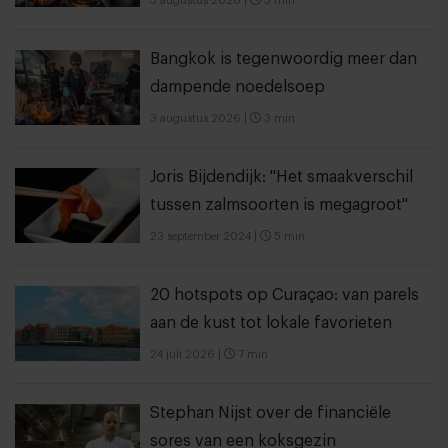
3 augustus 2026
|
3 min
Bangkok is tegenwoordig meer dan
dampende noedelsoep
3 augustus 2026
|
3 min
Joris Bijdendijk: "Het smaakverschil
tussen zalmsoorten is megagroot"
23 september 2024
|
5 min
20 hotspots op Curaçao: van parels
aan de kust tot lokale favorieten
24 juli 2026
|
7 min
Stephan Nijst over de financiële
sores van een koksgezin