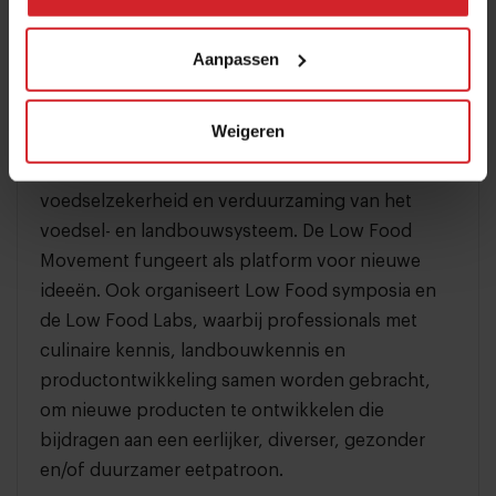
planning.
Aanpassen
Low Food Festival
Low Food is een organisatie die als doel heeft de
Weigeren
Nederlandse gastronomie wereldwijd op de kaart
te zetten. Daarbij ligt de nadruk op thema’s als
voedselzekerheid en verduurzaming van het
voedsel- en landbouwsysteem. De Low Food
Movement fungeert als platform voor nieuwe
ideeën. Ook organiseert Low Food symposia en
de Low Food Labs, waarbij professionals met
culinaire kennis, landbouwkennis en
productontwikkeling samen worden gebracht,
om nieuwe producten te ontwikkelen die
bijdragen aan een eerlijker, diverser, gezonder
en/of duurzamer eetpatroon.