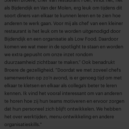
Steven Broere, chef van restaurant Foer, vindt het, net
als Bijdendijk en Van der Molen, erg leuk om tijdens dit
soort diners van elkaar te kunnen leren en te zien hoe
anderen te werk gaan. Voor mij als chef van een kleiner
restaurant is het leuk om te worden uitgenodigd door
Bijdendijk en een organisatie als Low Food. Daardoor
komen we wat meer in de spotlight te staan en worden
we extra gepusht om onze inzet rondom
duurzaamheid zichtbaar te maken.” Ook benadrukt
Broere de gezelligheid. “Doordat we met zoveel chefs
samenwerken op zo’n avond, is er genoeg tijd om met
elkaar te kletsen en elkaar als collega’s beter te leren
kennen. Ik vind het vooral interessant om van anderen
te horen hoe zij hun teams motiveren en ervoor zorgen
dat hun personeel zich blijft ontwikkelen. We hebben
het over werktijden, menu-ontwikkeling en andere
organisatieskills."