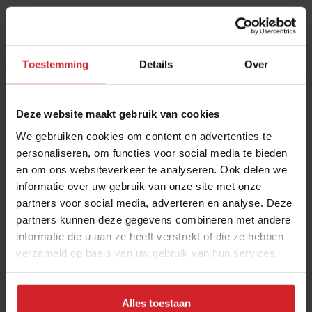
Ook Bastiaan de Groot van restaurant Europa maakte
van de gelegenheid gebruik om met collega’s te
sparren. “Europa is eigenlijk een grote chef’s table. We
Toestemming
Details
Over
serveren maar maximaal 40 gasten op een avond. Het is
interessant om te spreken met chefs die grotere zaken
hebben en te horen hoe zij bepaalde dingen
Deze website maakt gebruik van cookies
organiseren. Veel van de chefs die meededen ken ik al
We gebruiken cookies om content en advertenties te
uit Amsterdam. We hebben bij dezelfde klassieke
personaliseren, om functies voor social media te bieden
zaken gewerkt, maar we zijn uiteindelijk allemaal een
en om ons websiteverkeer te analyseren. Ook delen we
minder traditionele weg ingeslagen; new school.
informatie over uw gebruik van onze site met onze
partners voor social media, adverteren en analyse. Deze
Klassiek als basis, maar ook oog voor de mensen in je
partners kunnen deze gegevens combineren met andere
team en diversiteit in de keuken. Het is leuk om daar
informatie die u aan ze heeft verstrekt of die ze hebben
met gelijkgestemde collega’s over te spreken. Met
verzameld op basis van uw gebruik van hun services.
Europa willen we de komende tijd vaker gastchefs
uitnodigen voor four-hands dinners; door deze avond
staan er sowieso al wat nieuwe samenwerkingen op de
Alles toestaan