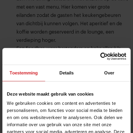
met een vast menu. Hier komen vier grote
eilanden zodat de gasten het keukengebeuren
van dichtbij kunnen volgen. Het aperitief en de
koffie worden geserveerd in de lounge, een
verdieping hoger.
Een foodbar, waar bartenders en koks alles à la
carte bereiden, direct in het zicht van de gasten.
Een chef’s table, waar tot veertien gasten kunnen
Toestemming
Details
Over
plaatsnemen.
In een shop krijgen de samenwerkingen met
lokale ambachtslui, brouwers of boeren een
Deze website maakt gebruik van cookies
plek.
We gebruiken cookies om content en advertenties te
personaliseren, om functies voor social media te bieden
Gerechten op de menukaart in Syrco
en om ons websiteverkeer te analyseren. Ook delen we
Basè
informatie over uw gebruik van onze site met onze
Op de menukaart staat een aantal signatuurgerechten
partners voor social media, adverteren en analyse. Deze