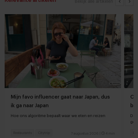
Relevante artikelen
Bekijk alle artikelen
Mijn favo influencer gaat naar Japan, dus
Che
ik ga naar Japan
ber
Hoe ons algoritme bepaalt waar we eten en reizen
Dan
ger
Restaurants
Citytrip
Hot
7 augustus 2026
|
4 min