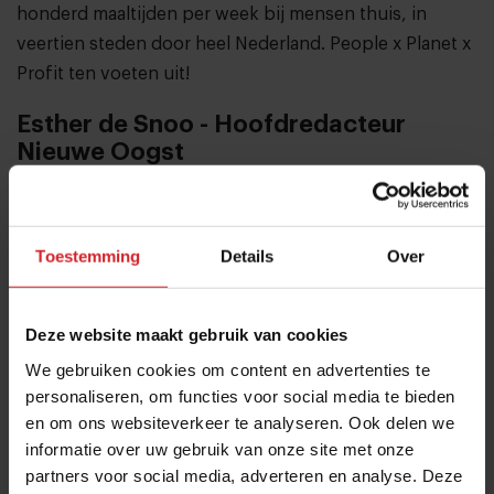
honderd maaltijden per week bij mensen thuis, in
veertien steden door heel Nederland. People x Planet x
Profit ten voeten uit!
Esther de Snoo - Hoofdredacteur
Nieuwe Oogst
Esther de Snoo is zich als hoofdredacteur bij Nieuwe
Oogst erg bewust van haar rol als agrarisch
nieuwsmedium. In een tijd waar polarisatie en
Toestemming
Details
Over
negativiteit toenemen en het vertrouwen verdwijnt,
probeert De Snoo continu ongekleurd, feitelijk nieuws
Deze website maakt gebruik van cookies
en kennis te delen. Zo steekt ze haar kritische mening
We gebruiken cookies om content en advertenties te
ook niet onder stoelen of banken. Iets wat haar siert,
personaliseren, om functies voor social media te bieden
maar wat haar niet altijd in dank wordt afgenomen. Ze
en om ons websiteverkeer te analyseren. Ook delen we
zorgt voor een trigger in haar gesprekken en artikelen
informatie over uw gebruik van onze site met onze
en zet mensen daarmee aan tot nadenken.
partners voor social media, adverteren en analyse. Deze