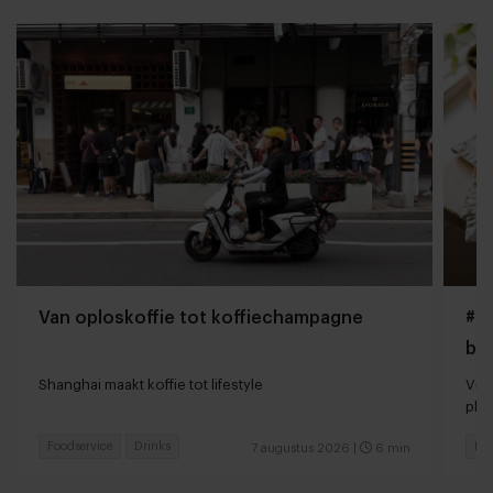
Van oploskoffie tot koffiechampagne
#Gi
bo
Shanghai maakt koffie tot lifestyle
Vir
pla
Foodservice
Drinks
Foo
7 augustus 2026
|
6 min