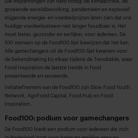
Die inspanningen zijn hard nodig: de klimaatcrisis, de
groeiende wereldbevolking, pandemieën en explosief
stijgende energie- en voedselprijzen laten zien dat ons
huidige voedselsysteem niet langer houdbaar is. Het
moet beter, gezonder en eerlijker, voor iedereen. De
100 mensen op de Food100 lijst bewijzen dat het kan.
Alle gamechangers uit de Food100-lijst kwamen voor
de bekendmaking bij elkaar tijdens de Trendtable, waar
Food Inspiration de laatste trends in food
presenteerde en serveerde.
Initiatiefnemers van de Food100 zijn Slow Food Youth
Network, AgriFood Capital, Food Hub en Food
Inspiration.
Food100: podium voor gamechangers
De Food100 biedt een podium voor iedereen die zich
in Nederland inzet voor beter en eerlijker eten en