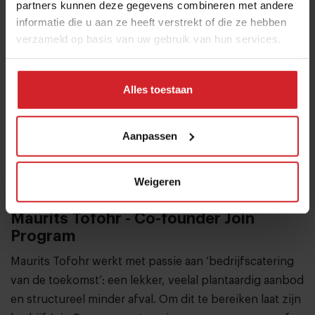
partners kunnen deze gegevens combineren met andere
Leon Meijer - Wethouder Food
informatie die u aan ze heeft verstrekt of die ze hebben
Gemeente Ede
verzameld op basis van uw gebruik van hun services.
Als eerste wethouder ‘Food’ heeft Leon Meijer stedelijk
voedselbeleid in Nederland op de kaart helpen zetten.
Alles toestaan
Hij verbindt daarbij voedselregio’s met elkaar. Het
afgelopen jaar heeft hij zich hard gemaakt voor meer
gemeentelijke bevoegdheden om gezonde
Aanpassen
voedselomgevingen te realiseren. De jury prijst zijn
tomeloze inzet voor een eerlijker, gezonder en
Weigeren
duurzamer voedselsysteem.
Maurits Tofohr - Co-founder Join
Program
Maurits Tofohr werkt met passie aan ‘bedrijfscatering
van de toekomst’: een lekker, veelal plantaardig aanbod
en structureel minder afval. Om dit te bereiken laat zijn