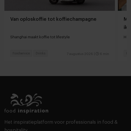
Van oploskoffie tot koffiechampagne
Mij
ik 
Shanghai maakt koffie tot lifestyle
Hoe
Foodservice
Drinks
Res
7 augustus 2026
|
6 min
Het inspiratieplatform voor professionals in food &
hospitality