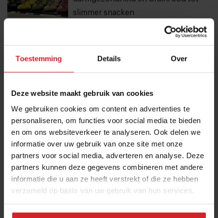
slimmer snacken
23 juli 2026
|
6 min
Toestemming
Details
Over
Van oploskoffie tot koffiechampagne
7 augustus 2026
|
6 min
Deze website maakt gebruik van cookies
We gebruiken cookies om content en advertenties te
Stephan Nijst over de financiële
personaliseren, om functies voor social media te bieden
sores van een koksgezin
en om ons websiteverkeer te analyseren. Ook delen we
informatie over uw gebruik van onze site met onze
5 september 2021
|
5 min
partners voor social media, adverteren en analyse. Deze
partners kunnen deze gegevens combineren met andere
20 hotspots op Curaçao: van parels
informatie die u aan ze heeft verstrekt of die ze hebben
aan de kust tot lokale favorieten
verzameld op basis van uw gebruik van hun services.
24 juli 2026
|
7 min