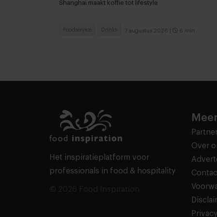
Shanghai maakt koffie tot lifestyle
Foodservice
Drinks
7 augustus 2026
|
6 min
Meer
Partne
Over o
Het inspiratieplatform voor
Advert
professionals in food & hospitality
Contac
Voorw
© 2026 Food Inspiration
Discla
Privacy