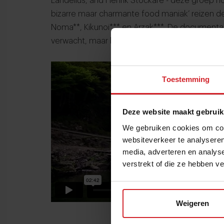
Landelius, and Henrik Stockare - deze groep n
bizarre maar charmante food maniak’ reizen de
Noma**, Kikunoi*** en Arzak***. De documentai
verwacht, maar bekijk nu alvast de trailer.
Toestemming
Deze website maakt gebruik
We gebruiken cookies om cont
websiteverkeer te analyseren
media, adverteren en analys
verstrekt of die ze hebben v
Weigeren