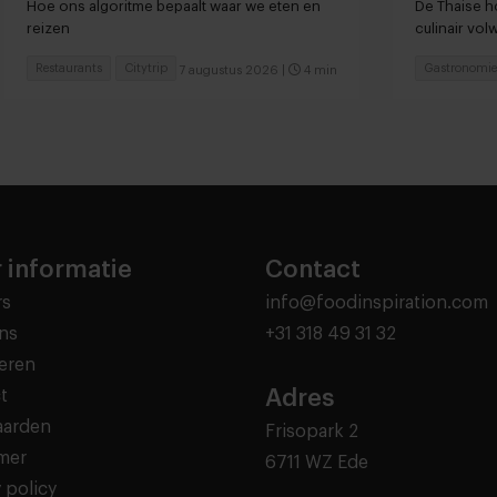
Hoe ons algoritme bepaalt waar we eten en
De Thaise ho
reizen
culinair vo
Restaurants
Citytrip
Gastronomie
7 augustus 2026
|
4 min
 informatie
Contact
rs
info@foodinspiration.com
ns
+31 318 49 31 32
eren
Adres
t
aarden
Frisopark 2
imer
6711 WZ Ede
 policy