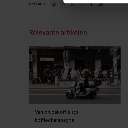
Deel artikel
Relevante artikelen
Van oploskoffie tot
koffiechampagne