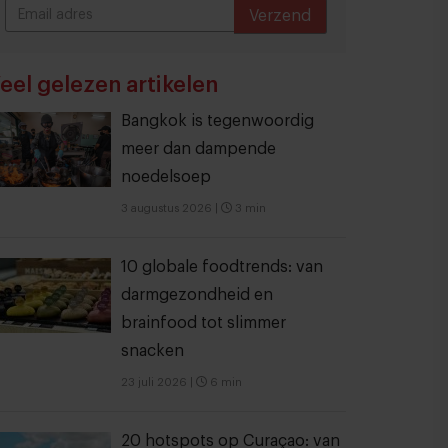
Verzend
THANKS
eel gelezen artikelen
Bangkok is tegenwoordig
meer dan dampende
noedelsoep
3 augustus 2026
|
3 min
10 globale foodtrends: van
darmgezondheid en
brainfood tot slimmer
snacken
23 juli 2026
|
6 min
20 hotspots op Curaçao: van