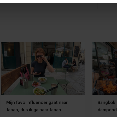
Mijn favo influencer gaat naar
Bangkok 
Japan, dus ik ga naar Japan
dampend