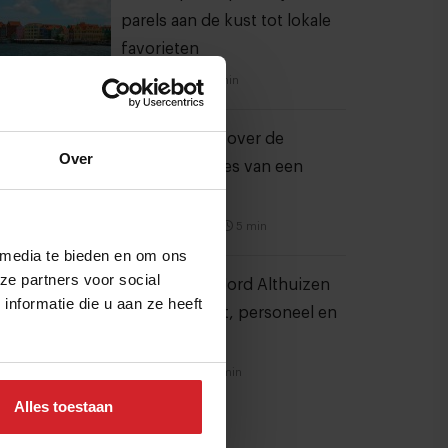
parels aan de kust tot lokale
favorieten
24 juli 2026
|
7 min
Stephan Nijst over de
Over
financiële sores van een
koksgezin
5 september 2021
|
5 min
 media te bieden en om ons
ze partners voor social
Ondernemer Jord Althuizen
nformatie die u aan ze heeft
over foodcost, personeel en
marges
22 juli 2026
|
11 min
Alles toestaan