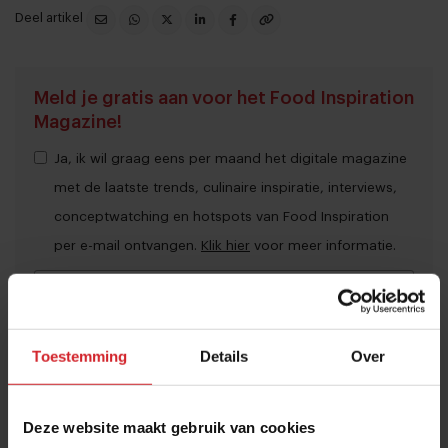
Deel artikel
Meld je gratis aan voor het Food Inspiration
Magazine!
Ja, ik wil graag eens per maand het digitale magazine
met de laatste trends, culinaire inspiratie, interviews,
conceptwatching en hotspots van Food Inspiration
per e-mail ontvangen.
Klik hier
voor meer informatie.
Verzend
Toestemming
Details
Over
THANKS
Veel gelezen artikelen
Deze website maakt gebruik van cookies
10 globale foodtrends: van