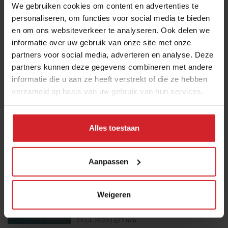
We gebruiken cookies om content en advertenties te
darmgezondheid en brainfood tot
personaliseren, om functies voor social media te bieden
slimmer snacken
en om ons websiteverkeer te analyseren. Ook delen we
informatie over uw gebruik van onze site met onze
23 juli 2026
|
6 min
partners voor social media, adverteren en analyse. Deze
partners kunnen deze gegevens combineren met andere
Van oploskoffie tot koffiechampagne
informatie die u aan ze heeft verstrekt of die ze hebben
verzameld op basis van uw gebruik van hun services.
7 augustus 2026
|
6 min
Alles toestaan
Stephan Nijst over de financiële
sores van een koksgezin
Aanpassen
5 september 2021
|
5 min
20 hotspots op Curaçao: van parels
Weigeren
aan de kust tot lokale favorieten
24 juli 2026
|
7 min