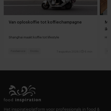
Van oploskoffie tot koffiechampagne
Mij
ik 
Shanghai maakt koffie tot lifestyle
Hoe
Foodservice
Drinks
Res
7 augustus 2026
|
6 min
Het inspiratieplatform voor professionals in food &