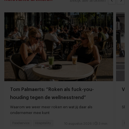
Bekijk alle artikelen
Tom Palmaerts: “Roken als fuck-you-
Va
houding tegen de wellnesstrend”
Waarom we weer meer roken en wat jij daar als
Shan
ondernemer mee kunt
Foodservice
Hospitality
Foo
10 augustus 2026
|
3 min