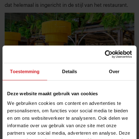
dat helemaal is ingericht in de stijl van het restaurant.
Toestemming
Details
Over
Deze website maakt gebruik van cookies
We gebruiken cookies om content en advertenties te
Het interieur van V
personaliseren, om functies voor social media te bieden
De V in de naam staat voor de vijf zintuigen die in de
en om ons websiteverkeer te analyseren. Ook delen we
zaak geprikkeld worden:
informatie over uw gebruik van onze site met onze
partners voor social media, adverteren en analyse. Deze
De tong bij het proeven van de gerechten en