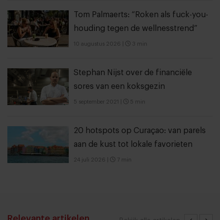
Tom Palmaerts: “Roken als fuck-you-
houding tegen de wellnesstrend”
10 augustus 2026
|
3 min
Stephan Nijst over de financiële
sores van een koksgezin
5 september 2021
|
5 min
20 hotspots op Curaçao: van parels
aan de kust tot lokale favorieten
24 juli 2026
|
7 min
Relevante artikelen