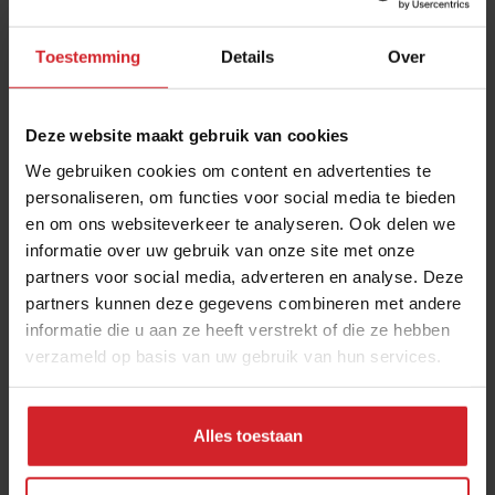
Toestemming
Details
Over
Deze website maakt gebruik van cookies
We gebruiken cookies om content en advertenties te
personaliseren, om functies voor social media te bieden
en om ons websiteverkeer te analyseren. Ook delen we
From stable to table
informatie over uw gebruik van onze site met onze
partners voor social media, adverteren en analyse. Deze
The Barn Amsterdam
partners kunnen deze gegevens combineren met andere
informatie die u aan ze heeft verstrekt of die ze hebben
verzameld op basis van uw gebruik van hun services.
2 mei 2017
|
2:30
Alles toestaan