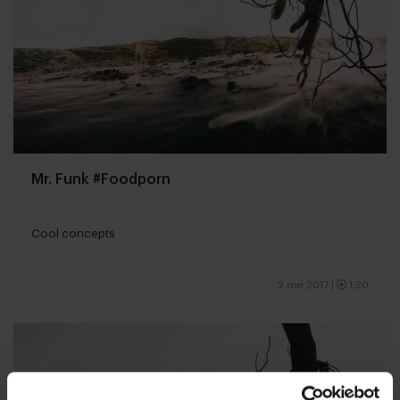
Mr. Funk #Foodporn
Cool concepts
2 mei 2017
|
1:20