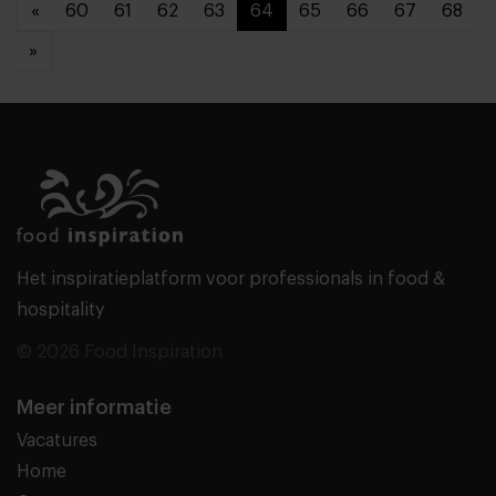
«
60
61
62
63
64
65
66
67
68
»
Het inspiratieplatform voor professionals in food &
hospitality
© 2026 Food Inspiration
Meer informatie
Vacatures
Home