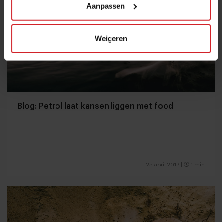
Aanpassen
Weigeren
Blog: Petrol laat kansen liggen met food
25 april 2017
|
1 min