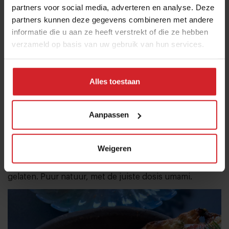
partners voor social media, adverteren en analyse. Deze
De menukaart biedt - om maar even in het onderwerp
partners kunnen deze gegevens combineren met andere
te blijven - een zee aan keuzes voor iedere
informatie die u aan ze heeft verstrekt of die ze hebben
portemonnee. Zo’n zestig gerechten telt de kaart. Van
verzameld op basis van uw gebruik van hun services.
plateaus vol zeevruchten, tot zeeduivel of makreel. Tip
van de redactie? Vraag om advies bij de gastheer. Ze
nemen je graag bij de hand in het maken van een keuze
Alles toestaan
uit alle pareltjes. We kozen voor het Chef’s menu van
79 euro per persoon, waarbij we garnalenbrood
Aanpassen
kregen geserveerd met algenboter, een visbouillon en
ongepelde grijze garnalen. Gevolgd door drie starters
Weigeren
to share, de catch of the day en een dessert. De
smaken van de zee worden bij Vis van A in zijn waarde
gelaten. Puur natuur, met de juiste dosis umami.