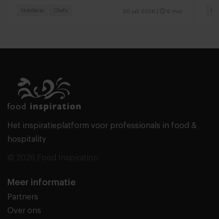
Hotellerie
Chefs
Res
30 juli 2026
|
6 min
Het inspiratieplatform voor professionals in food &
hospitality
© 2026 Food Inspiration
Meer informatie
Partners
Over ons