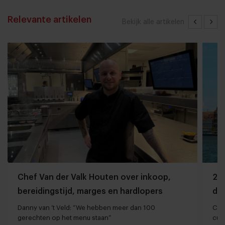
Relevante artikelen
Bekijk alle artikelen
Chef Van der Valk Houten over inkoop,
20 
bereidingstijd, marges en hardlopers
de 
Danny van ‘t Veld: “We hebben meer dan 100
Cari
gerechten op het menu staan”
cul