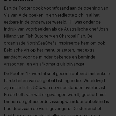
Bart de Pooter dook voorafgaand aan de opening van
Vis van A de boeken in en verdiepte zich in al het
eetbare in de onderwaterwereld. Hij was onder de
indruk van voorbeelden als de Australische chef Josh
Niland van Fish Butchery en Charcoal Fish. De
organisatie NorthSeaChefs inspireerde hem om ook
Belgische vis op het menu te zetten, met extra
aandacht voor de minder bekende en beminde
vissoorten, en vis afkomstig uit bijvangst.
De Pooter: “Ik werd al snel geconfronteerd met enkele
harde feiten van de global fishing index. Wereldwijd
zijn maar liefst 50% van de visbestanden overbevist.
En de helft van wat er gevangen wordt, gebeurt niet
binnen de getraceerde visserij, waardoor onbekend is
hoe duurzaam de vis is gevangen.’’ De sterrenchef
heeft op zijn menukaart alleen vissoorten die zijn