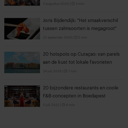
3 augustus 2026
|
3 min
Joris Bijdendijk: "Het smaakverschil
tussen zalmsoorten is megagroot"
23 september 2024
|
5 min
20 hotspots op Curaçao: van parels
aan de kust tot lokale favorieten
24 juli 2026
|
7 min
20 bijzondere restaurants en coole
F&B-concepten in Boedapest
3 juli 2022
|
8 min