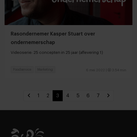
Rasondernemer Kasper Stuart over
ondernemerschap
Videoserie: 25 concepten in 25 jaar (aflevering 1)
Foodservice
Marketing
6 mei 2022 |
3:54 min
1
2
3
4
5
6
7