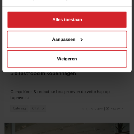
Alles toestaan
Aanpassen
Weigeren
5 x fastfood in Kopenhagen
Camjo Kees & redacteur Lisa proeven de vette hap op
topniveau
Catering
Citytrip
29 juni 2022 |
7:44 min