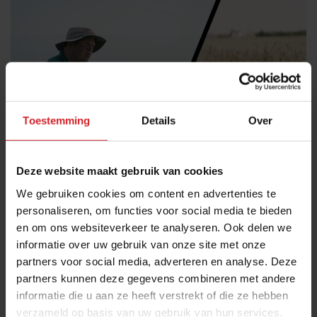
Toestemming
Details
Over
Deze website maakt gebruik van cookies
Schapenboer Jan-Willem Bakker gebruikt de
We gebruiken cookies om content en advertenties te
natuur als apotheek
personaliseren, om functies voor social media te bieden
en om ons websiteverkeer te analyseren. Ook delen we
Dit is waarom Texel hét schapeneiland wordt genoemd
informatie over uw gebruik van onze site met onze
partners voor social media, adverteren en analyse. Deze
Producenten
Duurzaamheid
30 augustus 2022 |
2:57 min
partners kunnen deze gegevens combineren met andere
informatie die u aan ze heeft verstrekt of die ze hebben
verzameld op basis van uw gebruik van hun services.