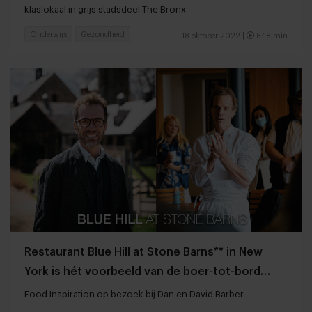
klaslokaal in grijs stadsdeel The Bronx
Onderwijs
Gezondheid
18 oktober 2022 |
8:18 min
Restaurant Blue Hill at Stone Barns** in New
York is hét voorbeeld van de boer-tot-bord
filosofie
Food Inspiration op bezoek bij Dan en David Barber