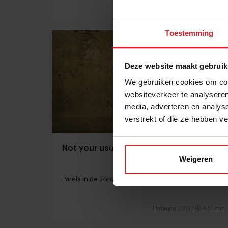
12 juni 2012 |
3:49 min
Toestemming
Deze website maakt gebruik
We gebruiken cookies om cont
websiteverkeer te analyseren
media, adverteren en analys
verstrekt of die ze hebben v
Not your usual hospital
Weigeren
Parels in de zorg
7 februari 2012 |
4:51 min