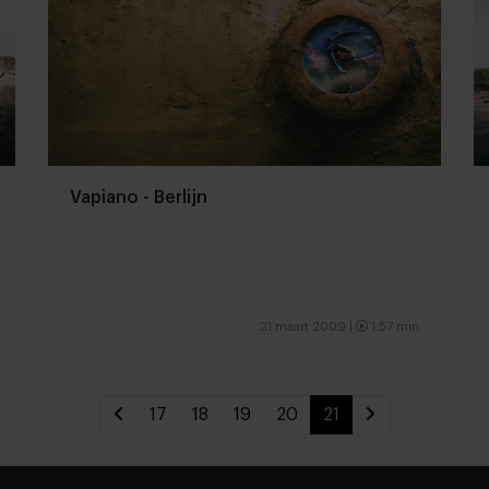
Vapiano - Berlijn
21 maart 2009 |
1:57 min
17
18
19
20
21