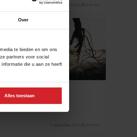
16 mei 2012 |
3:16 min
Over
 media te bieden en om ons
ze partners voor social
nformatie die u aan ze heeft
High in Hong Kong
Alles toestaan
17 september 2011 |
3:54 min