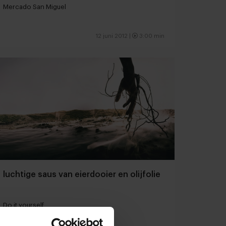
Mercado San Miguel
12 juni 2012 |
3:00 min
luchtige saus van eierdooier en olijfolie
Do it yourself