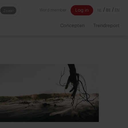
/
/
Log in
Word member
NL
BE
EN
Zoek!
Concepten
Trendreport