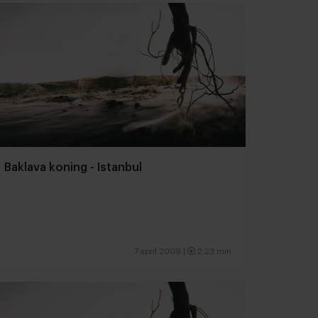
Baklava koning - Istanbul
7 april 2009 |
2:23 min