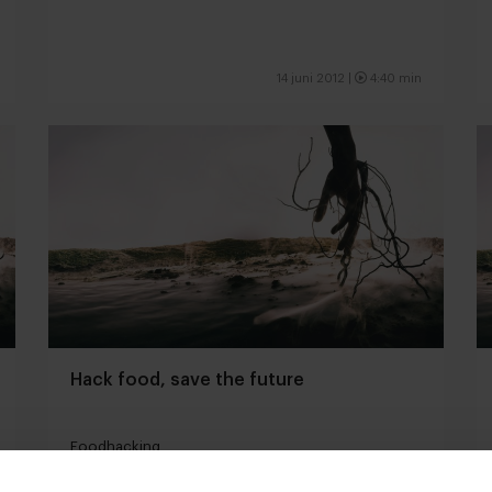
14 juni 2012 |
4:40 min
Hack food, save the future
Foodhacking