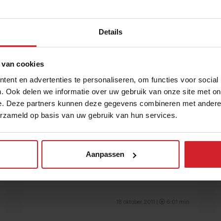
5 juni 2012 |
2:50 min
Details
 van cookies
ent en advertenties te personaliseren, om functies voor social
. Ook delen we informatie over uw gebruik van onze site met on
e. Deze partners kunnen deze gegevens combineren met andere i
erzameld op basis van uw gebruik van hun services.
World Chocolate masters
Aanpassen
De meest toonaangevende culinaire competitie
18 oktober 2011 |
6:01 min