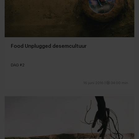
Food Unplugged desemcultuur
DAG #2
16 juni 2016 |
34:00 min