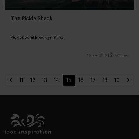
The Pickle Shack
Picklebedrijf Brooklyn Brine
19 mei 2016 |
7:01 min
11
12
13
14
15
16
17
18
19