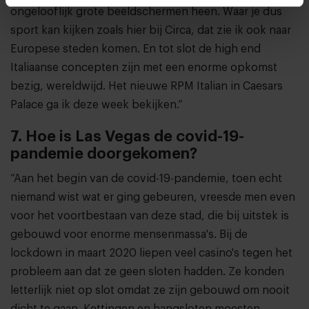
ongelooflijk grote beeldschermen heen. Waar je dus
sport kan kijken zoals hier bij Circa, dat zie ik ook naar
Europese steden komen. En tot slot de high end
Italiaanse concepten zijn met een enorme opkomst
bezig, wereldwijd. Het nieuwe RPM Italian in Caesars
Palace ga ik deze week bekijken.”
7. Hoe is Las Vegas de covid-19-
pandemie doorgekomen?
“Aan het begin van de covid-19-pandemie, toen echt
niemand wist wat er ging gebeuren, vreesde men even
voor het voortbestaan van deze stad, die bij uitstek is
gebouwd voor enorme mensenmassa's. Bij de
lockdown in maart 2020 liepen veel casino's tegen het
probleem aan dat ze geen sloten hadden. Ze konden
letterlijk niet op slot omdat ze zijn gebouwd om nooit