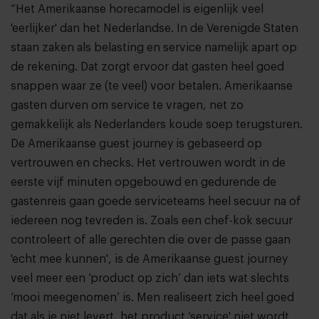
“Het Amerikaanse horecamodel is eigenlijk veel
'eerlijker' dan het Nederlandse. In de Verenigde Staten
staan zaken als belasting en service namelijk apart op
de rekening. Dat zorgt ervoor dat gasten heel goed
snappen waar ze (te veel) voor betalen. Amerikaanse
gasten durven om service te vragen, net zo
gemakkelijk als Nederlanders koude soep terugsturen.
De Amerikaanse guest journey is gebaseerd op
vertrouwen en checks. Het vertrouwen wordt in de
eerste vijf minuten opgebouwd en gedurende de
gastenreis gaan goede serviceteams heel secuur na of
iedereen nog tevreden is. Zoals een chef-kok secuur
controleert of alle gerechten die over de passe gaan
'echt mee kunnen', is de Amerikaanse guest journey
veel meer een ‘product op zich’ dan iets wat slechts
‘mooi meegenomen’ is. Men realiseert zich heel goed
dat als je niet levert, het product ‘service' niet wordt