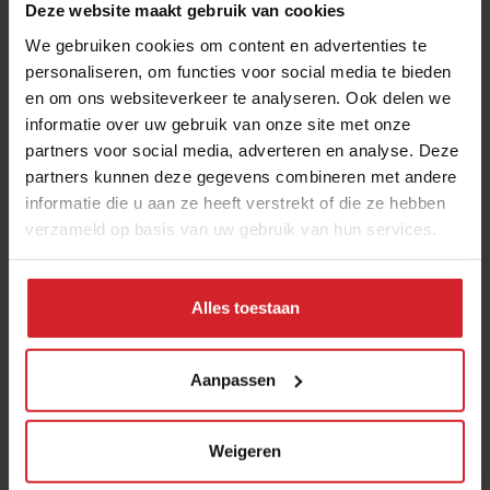
steeds meer onder (politieke) druk komen te staan. Kijk
Deze website maakt gebruik van cookies
wat er nu gebeurt in Qatar, rond het WK voetbal. Las
We gebruiken cookies om content en advertenties te
Vegas is toch een beetje de hoofdstad van
personaliseren, om functies voor social media te bieden
en om ons websiteverkeer te analyseren. Ook delen we
entertainment en hospitality in 'ons' vrije westen. Grote
informatie over uw gebruik van onze site met onze
ketens met beeldbepalende concepten zullen in de
partners voor social media, adverteren en analyse. Deze
toekomst met minder gemak uitbreiden naar steden als
partners kunnen deze gegevens combineren met andere
Abu Dhabi, Moskou of Macau.”
informatie die u aan ze heeft verstrekt of die ze hebben
verzameld op basis van uw gebruik van hun services.
6. Welke concepten moeten we in de
gaten houden?
“Superfrico zei ik al. De concepten VanderPump
Alles toestaan
Cocktail Garden en Martha Stewart's Bedford
Restaurant vind ik interessant, omdat het niet de chefs
Aanpassen
zijn, maar Hollywood celebrities die deze concepten
hun naam geven. Ogenschijnlijk hebben zij zich
overigens alleen met het design bemoeid. Dan de
Weigeren
grotere sportstadions die zijn gebouwd om