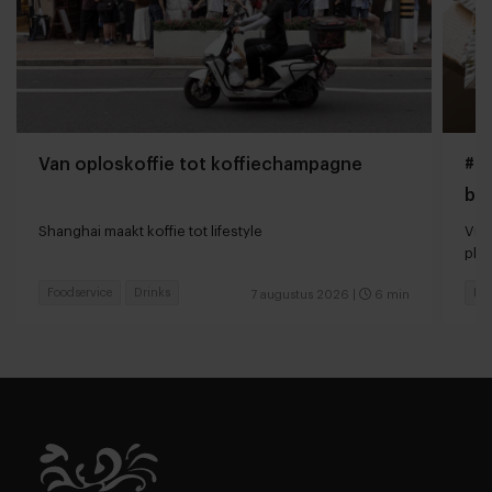
Van oploskoffie tot koffiechampagne
#Gi
bo
Shanghai maakt koffie tot lifestyle
Vir
pla
Foodservice
Drinks
Foo
7 augustus 2026
|
6 min