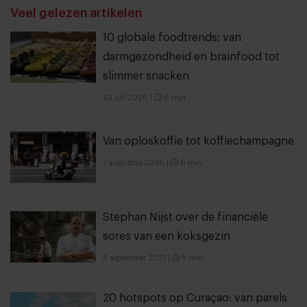
Veel gelezen artikelen
10 globale foodtrends: van
darmgezondheid en brainfood tot
slimmer snacken
23 juli 2026
|
6 min
Van oploskoffie tot koffiechampagne
7 augustus 2026
|
6 min
Stephan Nijst over de financiële
sores van een koksgezin
5 september 2021
|
5 min
20 hotspots op Curaçao: van parels