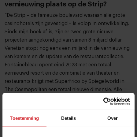
vernieuwing plaats op de Strip?
“De Strip – de fameuze boulevard waaraan alle grote
casinohotels zijn gevestigd – is volop in ontwikkeling.
Sinds mijn boek af is, zijn er twee grote nieuwe
projecten aangekondigd van samen 8 miljard dollar.
Venetian stopt nog eens een miljard in de vernieuwing
van kamers en de update van de restaurantcollectie.
Fontainebleau opent eind 2023 met een totaal
vernieuwd resort en de combinatie van theater en
restaurants krijgt met Superfrico by Spiegelworld in
The Cosmopolitan een totaal nieuwe dimensie. Alle
hotels investeren meer dan ooit, mede omdat met de
komst van de Formule 1 in november 2023, Las Vegas
zich weer voegt bij het rijtje topbestemmingen in de
Toestemming
Details
Over
wereld.
Daar komt nog bij dat de steden in het Midden-Oosten