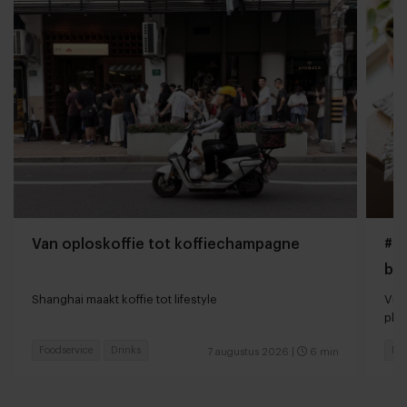
Van oploskoffie tot koffiechampagne
#Gi
bo
Shanghai maakt koffie tot lifestyle
Vir
pla
Foodservice
Drinks
Foo
7 augustus 2026
|
6 min