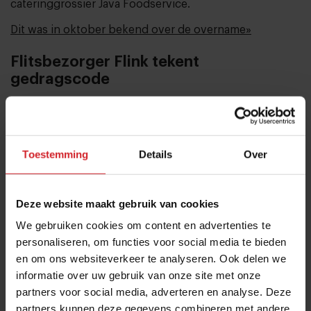
cateringgrossier Java Foodservice.
Dit was in oktober bekend over de overname»
Flitsbezorger Flink tekent
gedragscode
Flitsbezorger Flink en STIVA (Stichting Verantwoorde
Alcoholconsumptie) hebben de gedragscode voor
alcoholbezorging ondertekend. Hiermee moet het
Toestemming
Details
Over
minderjarigen onmogelijk worden gemaakt om alcohol
of sigaretten te bestellen bij Flink.Er worden mystery
shoppers ingezet om na te gaan of bezorgers
Deze website maakt gebruik van cookies
daadwerkelijk de leeftijd van de bestellers controleren
We gebruiken cookies om content en advertenties te
bij een bestelling van alcoholhoudende dranken of
personaliseren, om functies voor social media te bieden
sigaretten. Wanneer de Flink-medewerker hieraan niet
en om ons websiteverkeer te analyseren. Ook delen we
voldoet, kunnen er sancties worden opgelegd. Eerder
informatie over uw gebruik van onze site met onze
partners voor social media, adverteren en analyse. Deze
bleek uit een uitzending van Radar dat flitsbezorgers
partners kunnen deze gegevens combineren met andere
zich niet aan de regels hielden. Met het tekenen van de