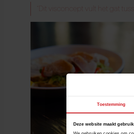
“Dit visconcept vult het gat tus
Toestemming
Deze website maakt gebruik
We gebruiken cookies om cont