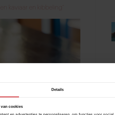
sen kaviaar en kibbeling”
Details
 van cookies
ent en advertenties te personaliseren, om functies voor social