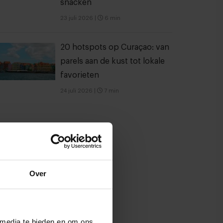
snacken
23 juli 2026
|
6 min
20 hotspots op Curaçao: van
parels aan de kust tot lokale
favorieten
24 juli 2026
|
7 min
Over
 media te bieden en om ons