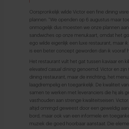
Oorspronkelijk wilde Victor een fine dining vis
plannen. “We openden op 6 augustus maar to
onmogelijk dus moesten we onze plannen aanp
sandwiches op onze menukaart, omdat het go
ego wilde eigenlijk een luxe restaurant, maar ik 
is een beter concept geworden dan ik vooraf 
Het restaurant vult het gat tussen kaviaar en k
elevated casual dining
genoemd. Victor en zijn 
dining restaurant, maar de inrichting, het menu
laagdrempelig en toegankelijk. De kwaliteit v
samen te werken met leveranciers die hij als g
vasthouden aan strenge kwaliteitseisen. Victor
altijd omringd geweest door een geweldig aanbo
bord, maar ook van een informele en toegankeli
muziek die goed hoorbaar aanstaat. Die elemen