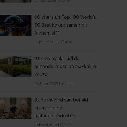
12 maart 2026
|
5 min
60 chefs uit Top 100 World’s
50 Best koken samen bij
Alchemist**
22 januari 2026
|
4 min
10 x: zo maakt Lidl de
gezonde keuze de makkelijke
keuze
12 oktober 2025
|
3 min
6x de invloed van Donald
Trump op de
restaurantindustrie
9 oktober 2025
|
4 min