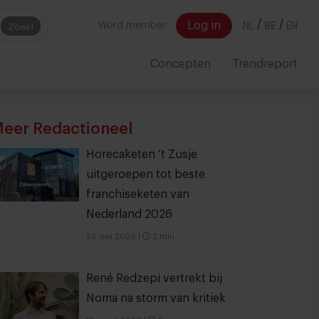
/
/
Log in
Word member
NL
BE
EN
Zoek!
Concepten
Trendreport
eer Redactioneel
Horecaketen ‘t Zusje
uitgeroepen tot beste
franchiseketen van
Nederland 2026
26 mei 2026
|
2 min
René Redzepi vertrekt bij
Noma na storm van kritiek