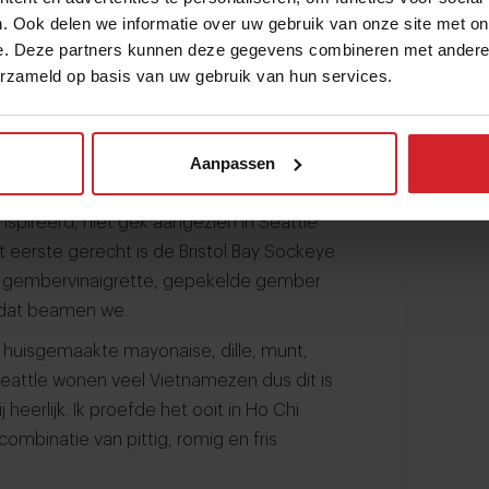
. Ook delen we informatie over uw gebruik van onze site met on
e. Deze partners kunnen deze gegevens combineren met andere i
erzameld op basis van uw gebruik van hun services.
Aanpassen
 zijn gerechten klaar. Hij licht ze toe en
rdt gecombineerd met frisse, romige en
nspireerd, niet gek aangezien in Seattle
eerste gerecht is de Bristol Bay Sockeye
en gembervinaigrette, gepekelde gember
n dat beamen we.
huisgemaakte mayonaise, dille, munt,
eattle wonen veel Vietnamezen dus dit is
heerlijk. Ik proefde het ooit in Ho Chi
ombinatie van pittig, romig en fris