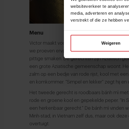
websiteverkeer te analyseren
media, adverteren en analys
verstrekt of die ze hebben v
Menu
Weigeren
Victor maakt voor Food Inspiration een aantal van
we proeven ervan. Opvallend is dat de vis wo
pittige smaken. De gerechten zijn Aziatisch geï
een grote Aziatische gemeenschap woont. Het 
zalm op een bedje van rode rijst, kool met e
en komkommer. “Simpel en lekker” zegt hij e
Het tweede gerecht is roodbaars bánh mì met 
rode en groene kool en gepekelde peper. “In S
een herkenbaar gerecht.” De bánh mì vinden wij 
Minh-stad, in Vietnam zelf dus, maar ook deze c
overtuigt.