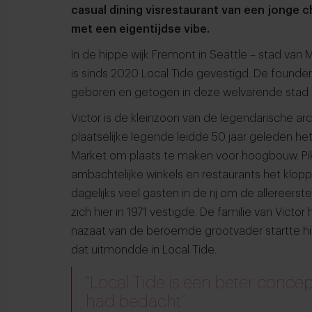
casual dining visrestaurant van een jonge c
met een eigentijdse vibe.
In de hippe wijk Fremont in Seattle – stad van
is sinds 2020 Local Tide gevestigd. De founder 
geboren en getogen in deze welvarende stad 
Victor is de kleinzoon van de legendarische arc
plaatselijke legende leidde 50 jaar geleden he
Market om plaats te maken voor hoogbouw. Pike
ambachtelijke winkels en restaurants het klopp
dagelijks veel gasten in de rij om de allereers
zich hier in 1971 vestigde. De familie van Vict
nazaat van de beroemde grootvader startte hier
dat uitmondde in Local Tide.
“Local Tide is een beter conce
had bedacht”