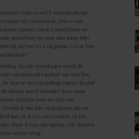
restaurant maar covid-19 veranderde zijn
en kwam het coronavirus.
Dine in
was
assen: daarom zie je zoveel bowls en
ede gerechten zijn voor
take away
. Mijn
ben blij dat het zo is uitgepakt: Local Tide
had bedacht.”
ibbeling. Op zijn Amerikaans wordt dit
team serveren de kwaliteit van een fine
, de vibe en de prijsstelling maken de plek
an de inkoop wordt bewaakt door nauw
eboren Seattler kent en door het
: “Omdat ik hier ben opgegroeid zijn we
d aan vis. Ik hou van kwaliteit op het
jke sfeer. Ik hou van hiphop, r&b, lekkere
ten vind je terug.”