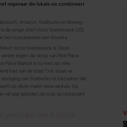
hef-eigenaar die lokale vis combineert
 Microsoft, Amazon, Starbucks en Boeing –
is de jonge chef Victor Steinbrueck (33),
in het noordwesten van Amerika.
hitect Victor Steinbrueck sr. Deze
t verzet tegen de sloop van Pike Place
 Place Market is nu met zijn vele
end hart van de stad. Ook staan er
te vestiging van Starbucks te bezoeken die
or heeft op deze markt twee winkels. De
 vijf jaar geleden zijn pop-up restaurant
V
pt geworden dan ik vooraf