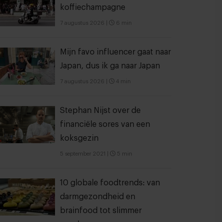
koffiechampagne
7 augustus 2026
|
6 min
Mijn favo influencer gaat naar
Japan, dus ik ga naar Japan
7 augustus 2026
|
4 min
Stephan Nijst over de
financiële sores van een
koksgezin
5 september 2021
|
5 min
10 globale foodtrends: van
darmgezondheid en
brainfood tot slimmer