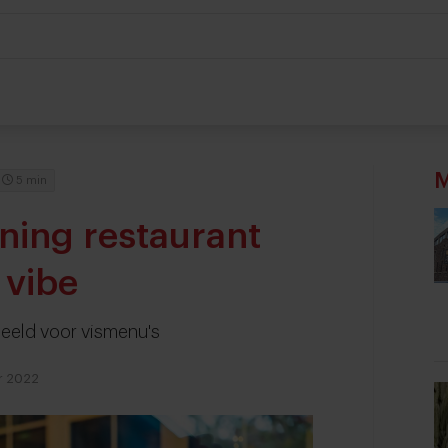
M
5 min
ining restaurant
 vibe
rbeeld voor vismenu's
r 2022