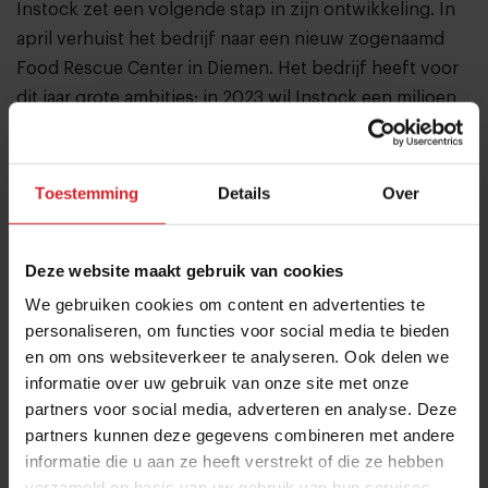
Instock zet een volgende stap in zijn ontwikkeling. In
april verhuist het bedrijf naar een nieuw zogenaamd
Food Rescue Center in Diemen. Het bedrijf heeft voor
dit jaar grote ambities: in 2023 wil Instock een miljoen
kilo foodwaste voorkomen en redden voor
herverwerking. Vorig jaar werd 400.000 kilo eet- en
drinkafval gered.
Toestemming
Details
Over
Instock begon ooit als een restaurant waar werd
gekookt met ingrediënten en producten die
Deze website maakt gebruik van cookies
supermarkten onverkoopbaar achtten. De restaurants
We gebruiken cookies om content en advertenties te
zijn nu gesloten, maar Instock ging verder als
personaliseren, om functies voor social media te bieden
InstockMarket. Geredde producten zoals vis, vlees en
en om ons websiteverkeer te analyseren. Ook delen we
groenten worden via de eigen online
informatie over uw gebruik van onze site met onze
horecagroothandel weer teruggebracht in de
partners voor social media, adverteren en analyse. Deze
horecakeuken. Volgens Instock kopen momenteel in
partners kunnen deze gegevens combineren met andere
informatie die u aan ze heeft verstrekt of die ze hebben
het hele land ongeveer 400 koks in bij InstockMarket.
verzameld op basis van uw gebruik van hun services.