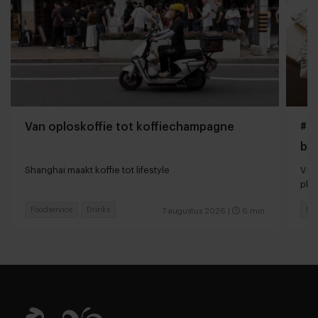
Van oploskoffie tot koffiechampagne
#Gi
bo
Shanghai maakt koffie tot lifestyle
Vir
pla
Foodservice
Drinks
Foo
7 augustus 2026
|
6 min