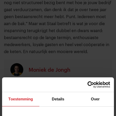
nog niet structureel bezig bent met hoe je jouw bedrijf
gaat verduurzamen, dan denk ik dat je over twee jaar
geen bestaansrecht meer hebt. Punt. Iedereen moet
aan de bak." Maar wat Staal betreft is wat je voor die
inspanning terugkrijgt het dubbel en dwars waard:
bestaansrecht op de lange termijn, enthousiaste
medewerkers, loyale gasten en heel veel coöperatie in
de keten. En natuurlijk een mooiere wereld.
Moniek de Jongh
Over deze auteur
Expertise: Longreads, onderzoeksartikelen, foodretail
Toestemming
Details
Over
Heeft een scherp oog voor (content)marketing,
communicatie, copywriting en projectmanagement.
Onderzoekt en doordenkt zaken grondig, en dat lees je