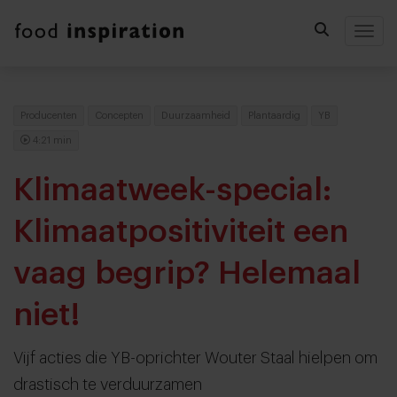
Togg
Producenten
Concepten
Duurzaamheid
Plantaardig
YB
4:21 min
Klimaatweek-special:
Klimaatpositiviteit een
vaag begrip? Helemaal
niet!
Vijf acties die YB-oprichter Wouter Staal hielpen om
drastisch te verduurzamen