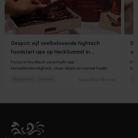
Gespot: vijf veelbelovende hightech
Dit
foodstart-ups op HackSummit in
on
Zwitserland
Focus in foodtech verschuift naar
Foo
klimaatbestendigheid, clean labels en mental health
kan
Producenten
Innovatie
Pr
9 juni 2026
|
5 min