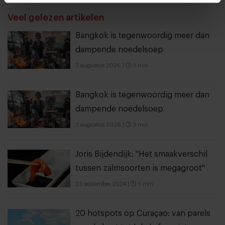
THANKS
Veel gelezen artikelen
Bangkok is tegenwoordig meer dan
dampende noedelsoep
3 augustus 2026
|
3 min
Bangkok is tegenwoordig meer dan
dampende noedelsoep
3 augustus 2026
|
3 min
Joris Bijdendijk: "Het smaakverschil
tussen zalmsoorten is megagroot"
23 september 2024
|
5 min
20 hotspots op Curaçao: van parels