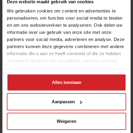
Deze website maakt gebruik van cookies
terug in haar artikelen.
We gebruiken cookies om content en advertenties te
personaliseren, om functies voor social media te bieden
en om ons websiteverkeer te analyseren. Ook delen we
Deel artikel
informatie over uw gebruik van onze site met onze
partners voor social media, adverteren en analyse. Deze
partners kunnen deze gegevens combineren met andere
Meld je gratis aan voor het Food Inspiration
informatie die u aan ze heeft verstrekt of die ze hebben
Magazine!
verzameld op basis van uw gebruik van hun services.
Ja, ik wil graag eens per maand het digitale magazine
met de laatste trends, culinaire inspiratie, interviews,
Alles toestaan
conceptwatching en hotspots van Food Inspiration
per e-mail ontvangen.
Klik hier
voor meer informatie.
Aanpassen
Weigeren
Verzend