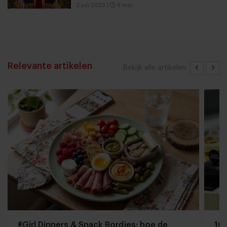
3 juli 2022
|
8 min
Relevante artikelen
Bekijk alle artikelen
#Girl Dinners & Snack Bordjes: hoe de
10 