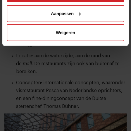
keuken.
Aanpassen
3. Dining-cluster
Focus: dinermoment, tussen 18.00 - 23.00 uur.
Weigeren
Belangrijkste doelgroep: internationale toeristen
en dagjesmensen.
Locatie: aan de waterzijde, aan de rand van
de
mall
. De restaurants zijn ook van buitenaf te
bereiken.
Concepten: internationale concepten, waaronder
visrestaurant Pesca van Nederlandse oprichters,
en een fine-diningconcept van de Duitse
sterrenchef Thomas Bühner.