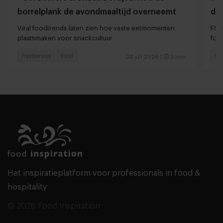
borrelplank de avondmaaltijd overneemt
da
sn
Viral foodtrends laten zien hoe vaste eetmomenten
F&B
plaatsmaken voor snackcultuur
foo
Foodservice
Food
Foo
24 juli 2026
|
3 min
Het inspiratieplatform voor professionals in food &
hospitality
© 2026 Food Inspiration