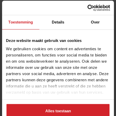
Indiaas restaurant.
2. Food court 'The Kitchen'
Toestemming
Details
Over
Focus: snack- en streetfoodmoment, van 15.00 -
20.00 uur.
Deze website maakt gebruik van cookies
Belangrijkste doelgroep: leisure.
We gebruiken cookies om content en advertenties te
Locatie: midden in de mall, bij de ingang van de
personaliseren, om functies voor social media te bieden
bioscoop.
en om ons websiteverkeer te analyseren. Ook delen we
informatie over uw gebruik van onze site met onze
Concepten: de 9 concepten in dit cluster zijn
partners voor social media, adverteren en analyse. Deze
gegroepeerd in een.
partners kunnen deze gegevens combineren met andere
food court
waarbij ieder restaurant een eigen
informatie die u aan ze heeft verstrekt of die ze hebben
zitgedeelde heeft. In het midden bevindt zich een
verzameld op basis van uw gebruik van hun services.
bar. Concepten in dit cluster serveren onder
andere gerechten uit de Duitse, Italiaanse,
Alles toestaan
Indiaase, Japanse, Koreaanse en Amerikaanse