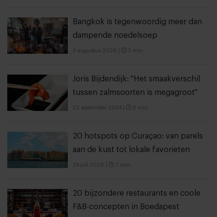
Bangkok is tegenwoordig meer dan
dampende noedelsoep
3 augustus 2026
|
3 min
Joris Bijdendijk: "Het smaakverschil
tussen zalmsoorten is megagroot"
23 september 2024
|
5 min
20 hotspots op Curaçao: van parels
aan de kust tot lokale favorieten
24 juli 2026
|
7 min
20 bijzondere restaurants en coole
F&B-concepten in Boedapest