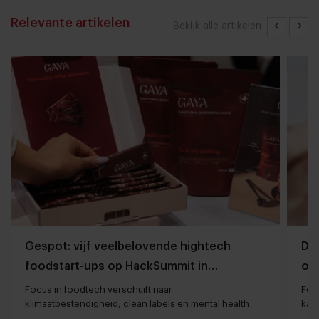
Relevante artikelen
Bekijk alle artikelen
Gespot: vijf veelbelovende hightech
Dit
foodstart-ups op HackSummit in
on
Zwitserland
Focus in foodtech verschuift naar
Foo
klimaatbestendigheid, clean labels en mental health
kan