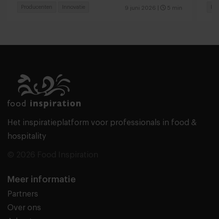
Producenten
Innovatie
Pr
9 juni 2026
|
5 min
Het inspiratieplatform voor professionals in food &
hospitality
© 2026 Food Inspiration
Meer informatie
Partners
Over ons