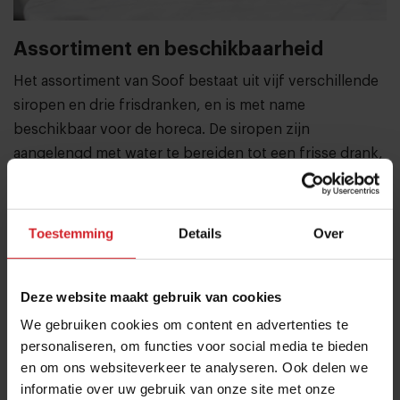
Assortiment en beschikbaarheid
Het assortiment van Soof bestaat uit vijf verschillende
siropen en drie frisdranken, en is met name
beschikbaar voor de horeca. De siropen zijn
aangelengd met water te bereiden tot een frisse drank,
maar worden ook gebruikt als mixer in cocktails,
mocktails en in koffie en thee. De producten zijn
verkrijgbaar bij vrijwel alle horecagroothandels,
Toestemming
Details
Over
waaronder Sligro, Bidfood, De Kweker en Hanos.
Deze website maakt gebruik van cookies
Maaike de Reuver
We gebruiken cookies om content en advertenties te
personaliseren, om functies voor social media te bieden
Over deze auteur
en om ons websiteverkeer te analyseren. Ook delen we
informatie over uw gebruik van onze site met onze
Expertise: Trendduidingen, foodservice-ontwikkelingen,