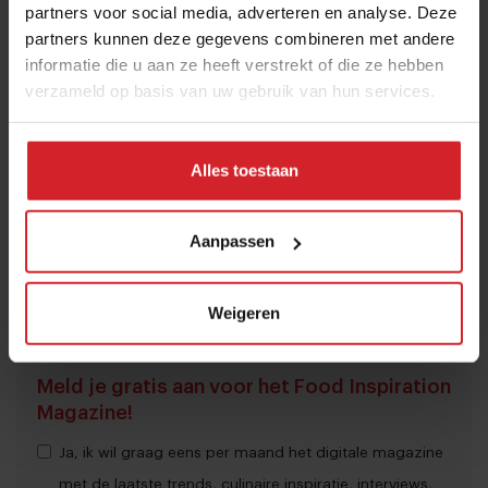
partners voor social media, adverteren en analyse. Deze
start-ups, catering
partners kunnen deze gegevens combineren met andere
Schrijft als hoofdredacteur van Food Inspiration over
informatie die u aan ze heeft verstrekt of die ze hebben
wat haar opvalt in verschillende steden die ze bezoekt in
verzameld op basis van uw gebruik van hun services.
binnen- en buitenland. Als oprichter van cateringbedrijf
We Canteen ligt haar expertise daarnaast ook in de
catering, en is ze altijd op zoek naar de nieuwste en
Alles toestaan
meest bijzondere start-ups, die ze letterlijk en figuurlijk
het podium biedt.
Aanpassen
Deel artikel
Weigeren
Meld je gratis aan voor het Food Inspiration
Magazine!
Ja, ik wil graag eens per maand het digitale magazine
met de laatste trends, culinaire inspiratie, interviews,