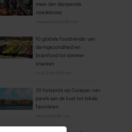
meer dan dampende
noedelsoep
3 augustus 2026
|
3 min
10 globale foodtrends: van
darmgezondheid en
brainfood tot slimmer
snacken
23 juli 2026
|
6 min
20 hotspots op Curaçao: van
parels aan de kust tot lokale
favorieten
24 juli 2026
|
7 min