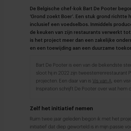
De Belgische chef-kok Bart De Pooter begon
‘Grond zoekt Boer’. Een stuk grond richtte 
inclusief een voedselbos. Inmiddels produce
de keuken van zijn restaurants verwerkt to
is het project meer dan een zakelijke onderne
en een toewijding aan een duurzame toeko
Bart De Pooter is een van de bekendste ste
sloot hij in 2022 zijn tweesterrenrestaurant
projecten. Een daar van is
Vis van A
, een vis
Inspiration schrijft De Pooter over wat hem dr
Zelf het initiatief nemen
Ruim twee jaar geleden begon ik met het proje
initiatief dat diep geworteld is in mijn passie