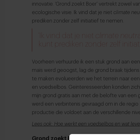
innovatie. ‘Grond zoekt Boer’ vertrekt zowel vanu
ecologische visie. Ik vind dat je niet
climate neu
prediken zonder zelf initiatief te nemen.
'Ik vind dat je niet
climate neutr
kunt prediken zonder zelf initia
Voorheen verhuurde ik een stuk grond aan een
maïs werd geoogst, lag de grond braak tijdens
te maken evolueerden we het terrein naar een
en voedselbos. Geïnteresseerden konden zic
mijn grond gratis aan met de belofte van een 
werd een verbintenis gevraagd om in de regio
productie die voldoet aan de verschillende niv
Lees ook: Hoe werkt een voedselbos en wat leve
Grond zoekt Boer