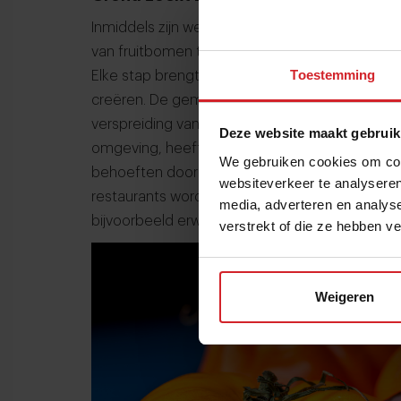
Inmiddels zijn we twee jaar verder en hebben
van fruitbomen tot het creëren van bloemenwei
Toestemming
Elke stap brengt ons dichter bij ons doel om e
creëren. De gemengde gewassen voorkomen 
verspreiding van plagen en ziekten. En naast 
Deze website maakt gebruik
omgeving, heeft ‘Grond zoekt Boer’ ook een pr
We gebruiken cookies om cont
behoeften door middel van samenwerkingen me
websiteverkeer te analyseren
restaurants worden gevoed door de producten 
media, adverteren en analys
bijvoorbeeld erwtjes, boontjes, jonge ui en to
verstrekt of die ze hebben v
Weigeren