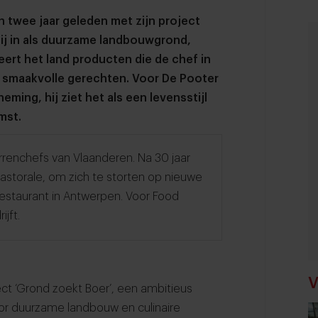
 twee jaar geleden met zijn project
hij in als duurzame landbouwgrond,
ert het land producten die de chef in
t smaakvolle gerechten. Voor De Pooter
ming, hij ziet het als een levensstijl
mst.
rrenchefs van Vlaanderen. Na 30 jaar
 Pastorale, om zich te storten op nieuwe
restaurant in Antwerpen. Voor Food
ijft.
V
ct ‘Grond zoekt Boer’, een ambitieus
 voor duurzame landbouw en culinaire