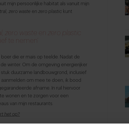
it mijn persoonlijke habitat als vanuit mijn
tral, zero waste
en
zero plastic
kunt
al, zero waste
en
zero plastic
tief te nemen'
 boer die er maïs op teelde. Nadat de
 de winter. Om de omgeving energierijker
 stuk duurzame landbouwgrond, inclusief
h aanmelden om mee te doen, ik bood
gegarandeerde afname. In ruil hiervoor
 te wonen en te zorgen voor een
eaus van mijn restaurants.
rt het op?