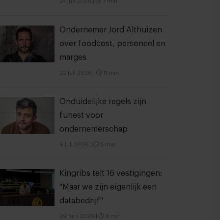
24 juli 2026
|
7 min
Ondernemer Jord Althuizen
over foodcost, personeel en
marges
22 juli 2026
|
11 min
Onduidelijke regels zijn
funest voor
ondernemerschap
6 juli 2026
|
5 min
Kingribs telt 16 vestigingen:
"Maar we zijn eigenlijk een
databedrijf"
29 juni 2026
|
8 min