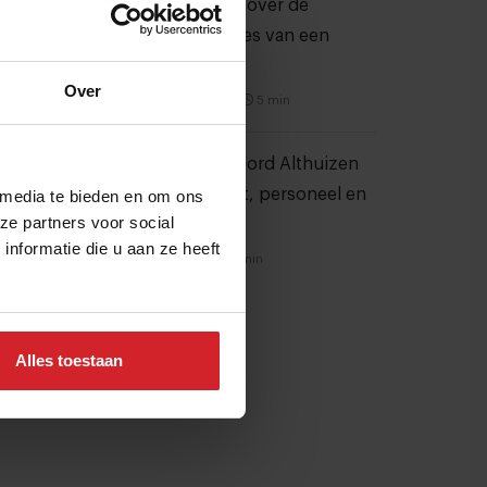
Stephan Nijst over de
financiële sores van een
koksgezin
Over
5 september 2021
|
5 min
Ondernemer Jord Althuizen
over foodcost, personeel en
 media te bieden en om ons
ze partners voor social
marges
nformatie die u aan ze heeft
22 juli 2026
|
11 min
Alles toestaan