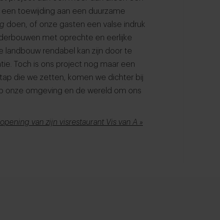
en een toewijding aan een duurzame
ng
doen, of onze gasten een valse indruk
nderbouwen met oprechte en eerlijke
he landbouw rendabel kan zijn door te
tie. Toch is ons project nog maar een
 stap die we zetten, komen we dichter bij
op onze omgeving en de wereld om ons
pening van zijn visrestaurant Vis van A »