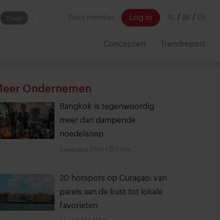
/
/
Log in
Word member
NL
BE
EN
Zoek!
Concepten
Trendreport
eer Ondernemen
Bangkok is tegenwoordig
meer dan dampende
noedelsoep
3 augustus 2026
|
3 min
20 hotspots op Curaçao: van
parels aan de kust tot lokale
favorieten