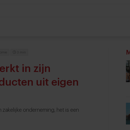
M
omie
3 min
rkt in zijn
ducten uit eigen
n zakelijke onderneming, het is een