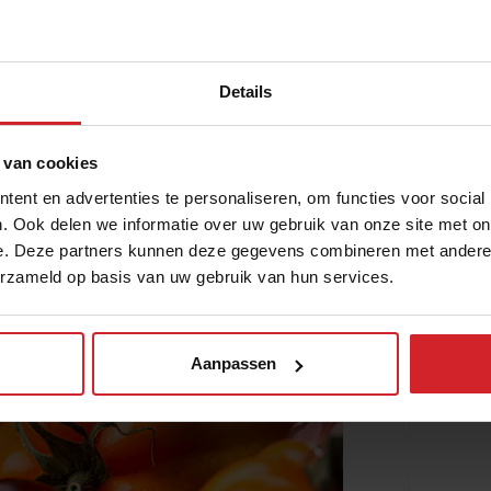
 we enorme stappen gezet. Van het planten
des en het stimuleren van biodiversiteit.
Details
en levendig en energierijk ecosysteem te
bodemmoeheid en minimaliseren de
het ontwikkelen van een bloeiende
 van cookies
aktische kant. We voorzien in onze eigen
ent en advertenties te personaliseren, om functies voor social
t lokale boeren en producenten. Mijn
. Ook delen we informatie over uw gebruik van onze site met on
die we hier telen, momenteel zijn dat
e. Deze partners kunnen deze gegevens combineren met andere i
maten.
erzameld op basis van uw gebruik van hun services.
Aanpassen