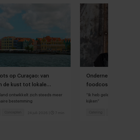
ots op Curaçao: van
Ondernemer Jord Alth
n de kust tot lokale
foodcost, personeel
en
iland ontwikkelt zich steeds meer
“Ik heb geleerd meer naar he
inaire bestemming
kijken”
Concepten
Catering
Ondernemen
24 juli 2026
|
7 min
22