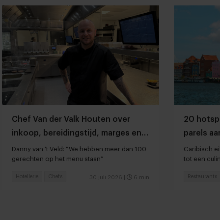
Chef Van der Valk Houten over
20 hotsp
inkoop, bereidingstijd, marges en
parels aa
hardlopers
favoriet
Danny van ‘t Veld: “We hebben meer dan 100
Caribisch e
gerechten op het menu staan”
tot een cul
Hotellerie
Chefs
Restaurants
30 juli 2026
|
6 min