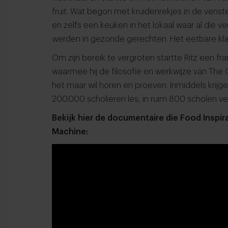
fruit. Wat begon met kruidenrekjes in de venste
en zelfs een keuken in het lokaal waar al die 
werden in gezonde gerechten. Het eetbare kla
Om zijn bereik te vergroten startte Ritz een 
waarmee hij de filosofie en werkwijze van The
het maar wil horen en proeven. Inmiddels krij
200.000 scholieren les, in ruim 800 scholen ve
Bekijk hier de documentaire die Food Inspi
Machine: