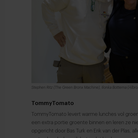
Stephen Ritz (The Green Bronx Machine), Ilonka Bottema (Albr
TommyTomato
TommyTomato levert warme lunches vol groent
een extra portie groente binnen en leren ze n
opgericht door Bas Turk en Erik van der Plas, a