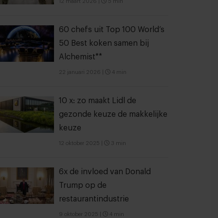
12 maart 2026
|
5 min
60 chefs uit Top 100 World’s
50 Best koken samen bij
Alchemist**
22 januari 2026
|
4 min
10 x: zo maakt Lidl de
gezonde keuze de makkelijke
keuze
12 oktober 2025
|
3 min
6x de invloed van Donald
Trump op de
restaurantindustrie
9 oktober 2025
|
4 min