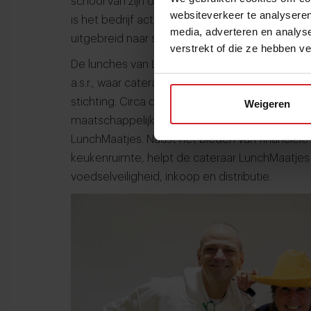
school van zijn dochters zag hoe ongezond er
websiteverkeer te analyseren
is het bedrijf actief op tien basisscholen in U
media, adverteren en analys
uitgebreid naar scholen buiten de stad.
verstrekt of die ze hebben v
De lunches van LunchMaatjes worden bereid i
a.s.r., waar cateraar Albron het bedrijfsrestaur
stichting. Circa de helft van de winst van de BV 
Weigeren
maatschappelijke projecten. Albron werkt van
LunchMaatjes. Naast het bieden van financiële 
keukenruimte, helpt de cateraar LunchMaatjes
voedselveiligheid, inkoop en distributie.