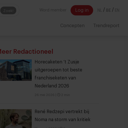
/
/
Log in
Word member
NL
BE
EN
Zoek!
Concepten
Trendreport
eer Redactioneel
Horecaketen ‘t Zusje
uitgeroepen tot beste
franchiseketen van
Nederland 2026
26 mei 2026
|
2 min
René Redzepi vertrekt bij
Noma na storm van kritiek