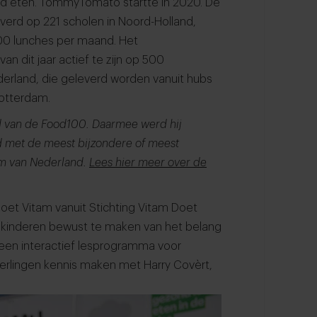
ond eten. TommyTomato startte in 2020. De
erd op 221 scholen in Noord-Holland,
.000 lunches per maand. Het
n dit jaar actief te zijn op 500
derland, die geleverd worden vanuit hubs
Rotterdam.
d van de Food100. Daarmee werd hij
d met de meest bijzondere of meest
em van Nederland.
Lees hier meer over de
et Vitam vanuit Stichting Vitam Doet
l kinderen bewust te maken van het belang
r een interactief lesprogramma voor
eerlingen kennis maken met Harry Covèrt,