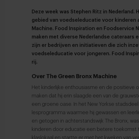
Deze week was Stephen Ritz in Nederland. Hi
gebied van voedseleducatie voor kinderen 
Machine. Food Inspiration en Foodservice N
maken met diverse Nederlandse cateraars e
zijn er bedrijven en initiatieven die zich 
voedseleducatie voor jongeren.
Food Inspi
rij.
Over The Green Bronx Machine
Het kinderlijke enthousiasme en de positieve
maken dat hij erin slaagde een van de grauwst
een groene oase. In het New Yorkse stadsdeel 
lesprogramma waarmee hij gewassen en leerlin
en getogen in achterstandswijk The Bronx, w
kinderen door educatie een betere toekomst te 
klaslokaal en startte er met het kweken van ve