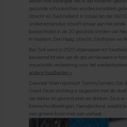
weten hoe belangrijk het is dat kinderen gez
gezonde schoolunches worden inmiddels gelev
Utrecht en Zuid-Holland. In totaal zijn dat 160
ondernemersduo streeft ernaar aan het einde va
basisscholen in de 20 grootste steden van Ne
in Haarlem, Den Haag, Utrecht, Eindhoven en 
Bas Turk werd in 2023 uitgeroepen tot Foodhel
benoemd tot een van de zes vernieuwers in foo
impactvolle verbetering voor het voedselsyste
andere Foodhelden »
Cateraar Vitam sponsort TommyTomato. Dat do
Goed. Deze stichting is opgericht met als doe
van lekker en gezond eten en drinken. Zo is e
basisschoolleerlingen, Harry@school, waarbij l
een groene boon met een verhaal.