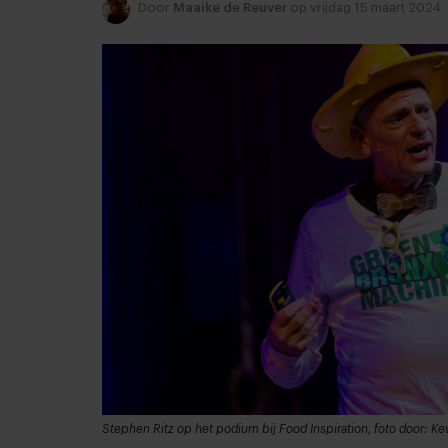
Door
Maaike de Reuver
op vrijdag 15 maart 2024
Stephen Ritz op het podium bij Food Inspiration, foto door: Ke