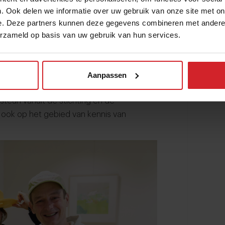
 op basisscholen gegeten wordt. Inmiddels
. Ook delen we informatie over uw gebruik van onze site met on
trecht en binnenkort wordt het concept
e. Deze partners kunnen deze gegevens combineren met andere i
erzameld op basis van uw gebruik van hun services.
n de keuken van verzekeringsmaatschappij
ant exploiteert. Albron is van oorsprong een
gaat naar de stichting, die zich inzet voor
Aanpassen
uit de stichting onder andere samen met
steun vanuit de stichting en de
 ook op het gebied van kennis van