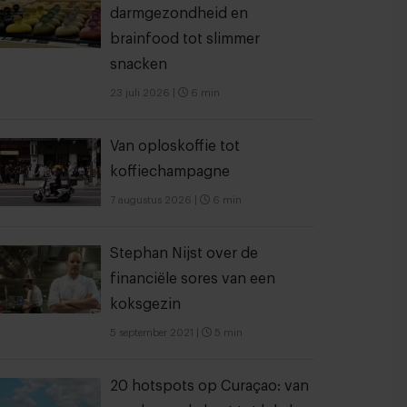
darmgezondheid en
brainfood tot slimmer
snacken
23 juli 2026
|
6 min
Van oploskoffie tot
koffiechampagne
7 augustus 2026
|
6 min
Stephan Nijst over de
financiële sores van een
koksgezin
5 september 2021
|
5 min
20 hotspots op Curaçao: van