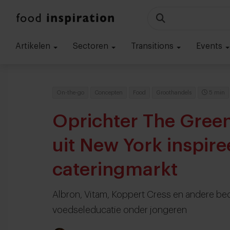
Artikelen
Sectoren
Transitions
Events
On-the-go
Concepten
Food
Groothandels
5 min
Oprichter The Gree
uit New York inspir
cateringmarkt
Albron, Vitam, Koppert Cress en andere bedr
voedseleducatie onder jongeren