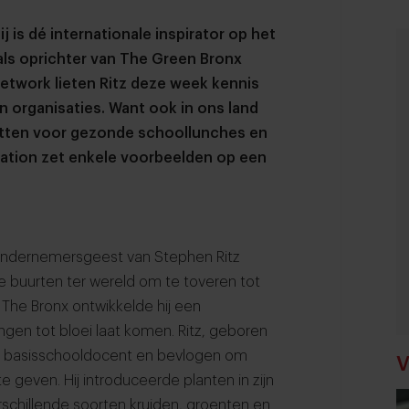
j is dé internationale
inspirator op het
als oprichter van The Green Bronx
etwork lieten Ritz deze week kennis
n organisaties. Want ook
in ons land
inzetten voor gezonde schoollunches en
ration zet enkele voorbeelden op een
 ondernemersgeest van Stephen Ritz
e buurten ter wereld om te toveren tot
The Bronx ontwikkelde hij een
gen tot bloei laat komen. Ritz, geboren
as basisschooldocent en bevlogen om
V
geven. Hij introduceerde planten in zijn
rschillende soorten kruiden, groenten en