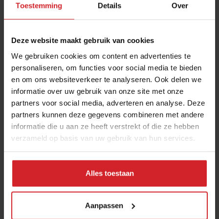
Toestemming
Details
Over
veiligheid van de foodreinigers. Sportel: “We
overleggen altijd met de opdrachtgever welke
chemicaliën het beste passen bij wat er geproduceerd
Deze website maakt gebruik van cookies
wordt. Sommige middelen kunnen prima in een
We gebruiken cookies om content en advertenties te
mosterdfabriek worden gebruikt, maar zijn uit den
personaliseren, om functies voor social media te bieden
boze in een melkpoederfabriek. Daarnaast zijn er
en om ons websiteverkeer te analyseren. Ook delen we
persoonlijke veiligheidsrisico’s. Onze medewerkers
informatie over uw gebruik van onze site met onze
hebben te maken met draaiende installaties,
partners voor social media, adverteren en analyse. Deze
temperaturen van ruim 40 graden, gevaarlijke stoffen
partners kunnen deze gegevens combineren met andere
informatie die u aan ze heeft verstrekt of die ze hebben
en valgevaar. Vakkennis en persoonlijke
verzameld op basis van uw gebruik van hun services.
beschermingsmiddelen zijn dus heel belangrijk.”
7. Er bestaan speciale opleidingen voor
foodreinigers
Alles toestaan
Om te beschikkern over voldoende specifieke
schoonmaakkennis volgen professionele foodreinigers
Aanpassen
de Basisopleiding Foodreiniging. In de opleiding