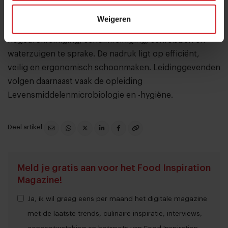
komen onder andere natte en droge reiniging,
Weigeren
desinfectie, HACCP, kwaliteits- en milieuzorg,
hogedrukreiniging, schuimreiniging, schrobben en
waterzuigen te sprake. De nadruk ligt op efficiënt,
veilig en ergonomisch schoonmaken. Leidinggevenden
volgen daarnaast vaak de opleiding
Levensmiddelenmicrobiologie en -hygiëne.
Deel artikel
Meld je gratis aan voor het Food Inspiration
Magazine!
Ja, ik wil graag eens per maand het digitale magazine
met de laatste trends, culinaire inspiratie, interviews,