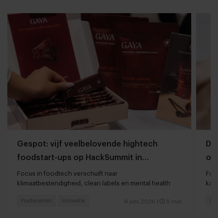
Gespot: vijf veelbelovende hightech
Dit
foodstart-ups op HackSummit in
on
Zwitserland
Focus in foodtech verschuift naar
Foo
klimaatbestendigheid, clean labels en mental health
kan
Producenten
Innovatie
Pr
9 juni 2026
|
5 min