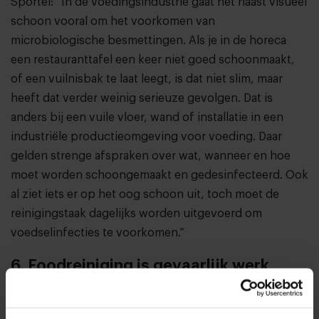
Sportel: “In de voedingsindustrie gaat het naast visueel
schoon vooral om het voorkomen van
microbiologische besmettingen. Als je in de horeca
een restauranttafel een keer niet goed schoonmaakt,
of een vuilnisbak te laat leegt, is dat niet slim, maar
heeft dat verder weinig serieuze gevolgen. Dat is
anders bij een vuile vloer, wand of installatie in een
industriële productieomgeving voor voeding. Daar
gelden strenge afspraken over wat, wanneer en hoe
moet worden schoongemaakt en gedesinfecteerd. Ook
al ziet iets er op het oog schoon uit, toch moet de
reinigingstaak dagelijks worden uitgevoerd om
voedselinfecties te voorkomen.”
6. Foodreiniging is gevaarlijk werk
Het vak foodreiniging kent flink wat risico’s, zowel
voor de voedselveiligheid als voor de persoonlijke