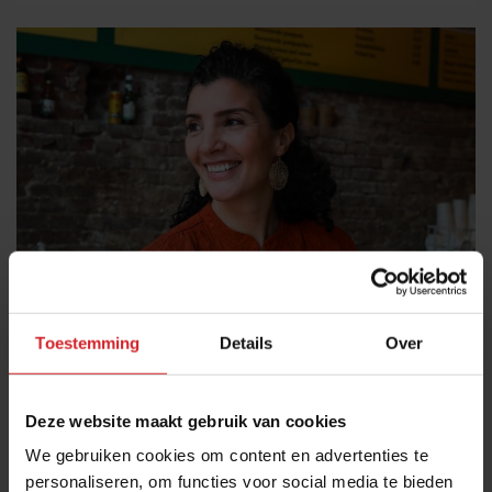
Toestemming
Details
Over
Amsterdamse horecaondernemer Nadia
Zerouali heeft 0% waste
9 praktische tips om verspilling van voedsel én geld tegen te
Deze website maakt gebruik van cookies
gaan
We gebruiken cookies om content en advertenties te
Foodservice
Food
personaliseren, om functies voor social media te bieden
2 juni 2025
|
4 min