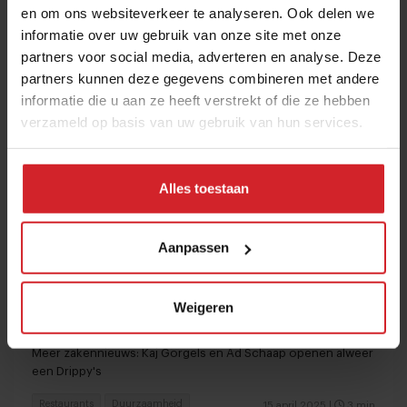
en om ons websiteverkeer te analyseren. Ook delen we
informatie over uw gebruik van onze site met onze
partners voor social media, adverteren en analyse. Deze
partners kunnen deze gegevens combineren met andere
informatie die u aan ze heeft verstrekt of die ze hebben
verzameld op basis van uw gebruik van hun services.
Alles toestaan
Aanpassen
No Waste Army start reddingsactie voor
Weigeren
261.000 kilo afgekeurde groenten
Meer zakennieuws: Kaj Gorgels en Ad Schaap openen alweer
een Drippy's
Restaurants
Duurzaamheid
15 april 2025
|
3 min