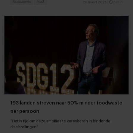
Restaurants
Food
28 maart 2025
|
3 min
193 landen streven naar 50% minder foodwaste
per persoon
“Het is tijd om deze ambities te verankeren in bindende
doelstellingen”