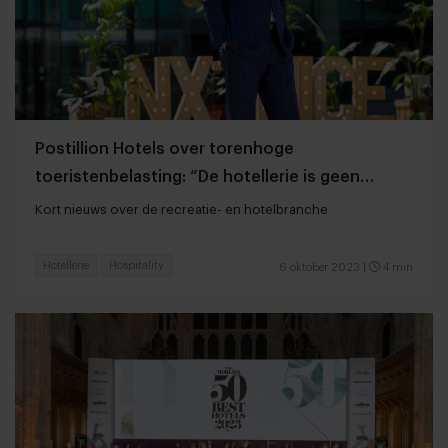
Postillion Hotels over torenhoge
toeristenbelasting: “De hotellerie is geen
melkkoe”
Kort nieuws over de recreatie- en hotelbranche
Hotellerie
Hospitality
6 oktober 2023
|
4 min