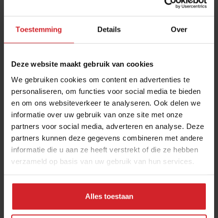
Toestemming
Details
Over
Deze website maakt gebruik van cookies
We gebruiken cookies om content en advertenties te
personaliseren, om functies voor social media te bieden
en om ons websiteverkeer te analyseren. Ook delen we
Tech-gedreven Bob W naar Nederland en
informatie over uw gebruik van onze site met onze
partners voor social media, adverteren en analyse. Deze
EuroParcs opent onbemande shops
partners kunnen deze gegevens combineren met andere
Kort nieuws over de de recreatie- en hotelbranche
informatie die u aan ze heeft verstrekt of die ze hebben
verzameld op basis van uw gebruik van hun services.
Foodretail
Hospitality
9 juni 2023
|
3 min
Alles toestaan