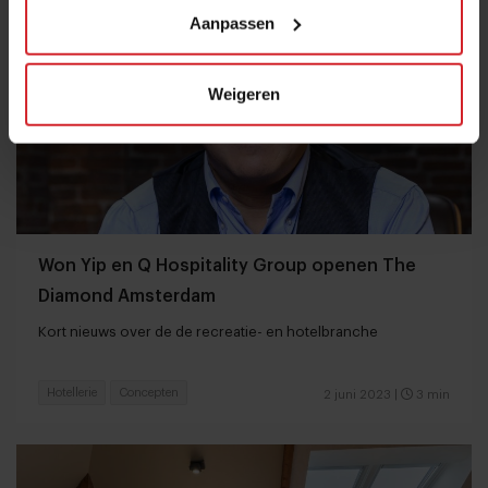
Aanpassen
Weigeren
Won Yip en Q Hospitality Group openen The
Diamond Amsterdam
Kort nieuws over de de recreatie- en hotelbranche
Hotellerie
Concepten
2 juni 2023
|
3 min