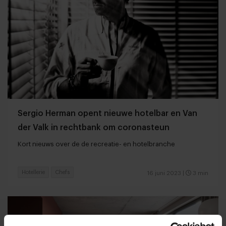
Sergio Herman opent nieuwe hotelbar en Van
der Valk in rechtbank om coronasteun
Kort nieuws over de de recreatie- en hotelbranche
Hotellerie
Chefs
16 juni 2023
|
3 min