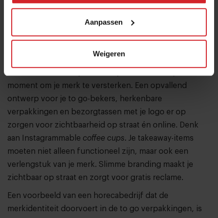
Het relatiemagazine van Baoase
Aanpassen
4. Branding stopt niet bij de deur
Cafetaria’s, lunch- en koffiezaken, bakkerijen (of
Weigeren
bakery’s
zoals we ze tegenwoordig noemen),
afhaalrestaurants… je takeaway-service is het perfect
moment om je merk te versterken. Een opvallend
ontwerp voor je to go-bekers, herkenbare
verpakkingen en bezorgtassen met je logo er op
zorgen voor zichtbaarheid op straat én online. Denk
aan Instagrammable
coffee cups
. Je takeaway-items
moeten niet alleen functioneel zijn, maar ook een
verlengstuk van je merk. Slimme branding maakt je
zichtbaar op straat en zorgt voor gratis reclame.
Een voorbeeld van een horecabedrijf dat de
merkidentiteit doorvoert in de to go verpakkingen, is