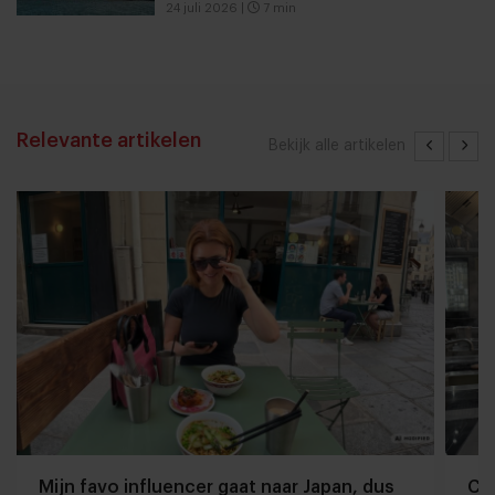
24 juli 2026
|
7 min
Relevante artikelen
Bekijk alle artikelen
Mijn favo influencer gaat naar Japan, dus
Che