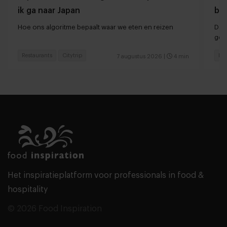
ik ga naar Japan
ber
Hoe ons algoritme bepaalt waar we eten en reizen
Dan
ger
Restaurants
Citytrip
Hot
7 augustus 2026
|
4 min
Het inspiratieplatform voor professionals in food &
hospitality
© 2026 Food Inspiration