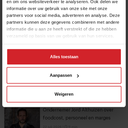
10 globale foodtrends: van
en om ons websiteverkeer te analyseren. Ook delen we
informatie over uw gebruik van onze site met onze
darmgezondheid en brainfood tot
partners voor social media, adverteren en analyse. Deze
slimmer snacken
partners kunnen deze gegevens combineren met andere
23 juli 2026
|
6 min
informatie die u aan ze heeft verstrekt of die ze hebben
verzameld op basis van uw gebruik van hun services.
20 hotspots op Curaçao: van parels
aan de kust tot lokale favorieten
Alles toestaan
24 juli 2026
|
7 min
Aanpassen
Stephan Nijst over de financiële
sores van een koksgezin
Weigeren
5 september 2021
|
5 min
Ondernemer Jord Althuizen over
foodcost, personeel en marges
22 juli 2026
|
11 min