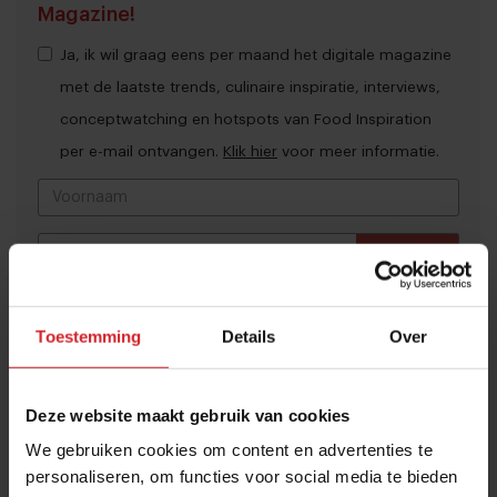
Magazine!
Ja, ik wil graag eens per maand het digitale magazine
met de laatste trends, culinaire inspiratie, interviews,
conceptwatching en hotspots van Food Inspiration
per e-mail ontvangen.
Klik hier
voor meer informatie.
Verzend
THANKS
Veel gelezen artikelen
Toestemming
Details
Over
Bangkok is tegenwoordig meer dan
dampende noedelsoep
Deze website maakt gebruik van cookies
3 augustus 2026
|
3 min
We gebruiken cookies om content en advertenties te
personaliseren, om functies voor social media te bieden