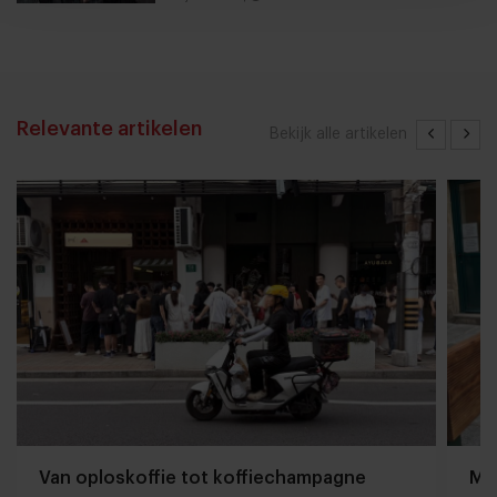
Relevante artikelen
Bekijk alle artikelen
Van oploskoffie tot koffiechampagne
Mij