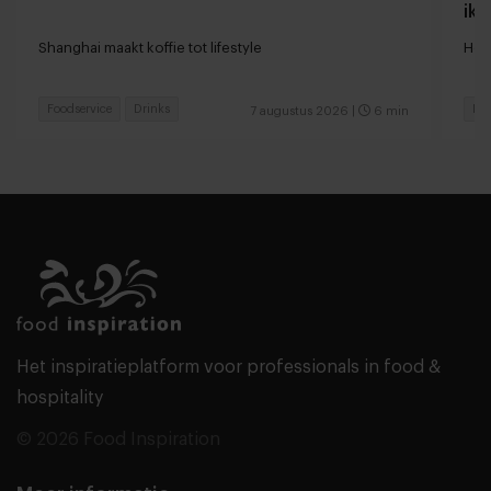
ik 
Shanghai maakt koffie tot lifestyle
Hoe
Foodservice
Drinks
Res
7 augustus 2026
|
6 min
Het inspiratieplatform voor professionals in food &
hospitality
© 2026 Food Inspiration