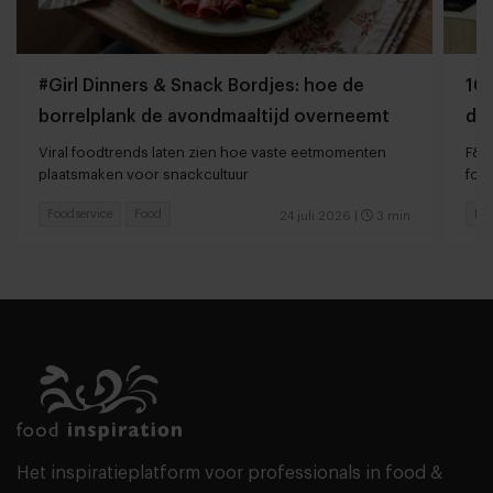
#Girl Dinners & Snack Bordjes: hoe de
10 
borrelplank de avondmaaltijd overneemt
da
sn
Viral foodtrends laten zien hoe vaste eetmomenten
F&B
plaatsmaken voor snackcultuur
foo
Foodservice
Food
Foo
24 juli 2026
|
3 min
Het inspiratieplatform voor professionals in food &