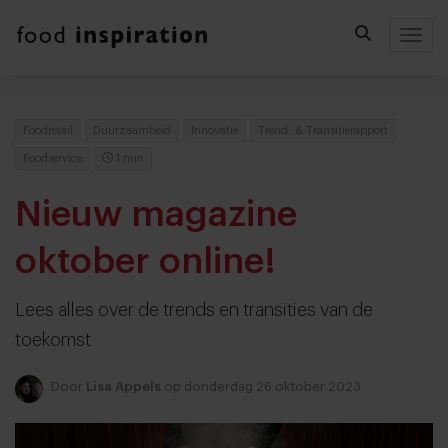
Togg
Foodretail
Duurzaamheid
Innovatie
Trend- & Transitierapport
Foodservice
1 min
Nieuw magazine
oktober online!
Lees alles over de trends en transities van de
toekomst
Door
Lisa Appels
op donderdag 26 oktober 2023