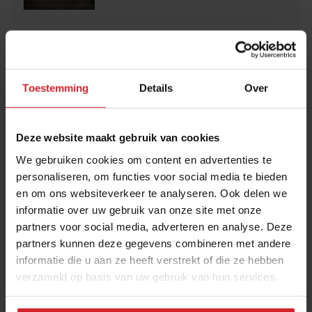
Meld je gratis aan voor het Food Inspiration
Magazine!
Toestemming
Details
Over
Ja, ik wil graag eens per maand het digitale magazine
met de laatste trends, culinaire inspiratie, interviews,
Deze website maakt gebruik van cookies
conceptwatching en hotspots van Food Inspiration
We gebruiken cookies om content en advertenties te
per e-mail ontvangen.
Klik hier
voor meer informatie.
personaliseren, om functies voor social media te bieden
en om ons websiteverkeer te analyseren. Ook delen we
informatie over uw gebruik van onze site met onze
Verzend
partners voor social media, adverteren en analyse. Deze
partners kunnen deze gegevens combineren met andere
THANKS
informatie die u aan ze heeft verstrekt of die ze hebben
Veel gelezen artikelen
verzameld op basis van uw gebruik van hun services.
Bangkok is tegenwoordig meer dan