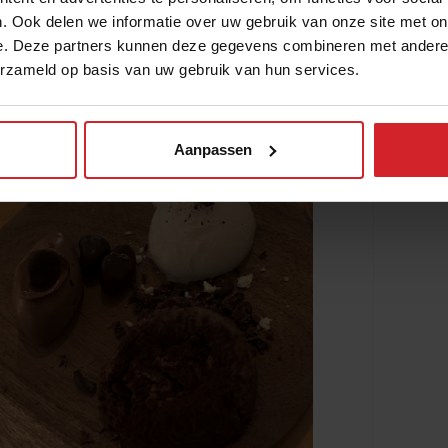
. Ook delen we informatie over uw gebruik van onze site met on
d met frisse en stevige cocktails en
e. Deze partners kunnen deze gegevens combineren met andere i
 gang met krokant gebakken larve.
erzameld op basis van uw gebruik van hun services.
js van chocoladepulp, het zachte ‘afval’
an Ecuadoriaanse fine cacao.
Aanpassen