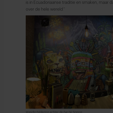
is in Ecuadoriaanse traditie en smaken, maar d
over de hele wereld.”
Wandschildering achter de bar bij Somos