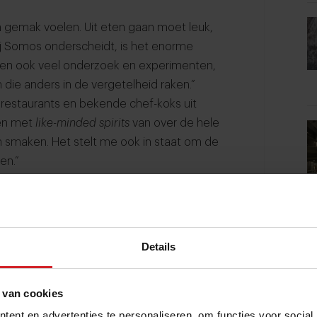
un gemak voelen. Uit eten gaan moet leuk,
bij Somos onderscheidt, is het enorme
en ook veel onderzoek en experimenten,
die anders in de vergetelheid raken.”
restaurants en bekende chef-koks uit
len met
like-minded spirits
van over de hele
n smaken. Het stelt me ook in staat om de
len.”
urant Somos runt Espinoza een tweede
e fast casual versie van Somos,
t deeg wordt gemaakt met cassave en
ades en taco's op het menu. Verder
Details
es van de hoogste kwaliteit, met hybride
 van cookies
ent en advertenties te personaliseren, om functies voor social