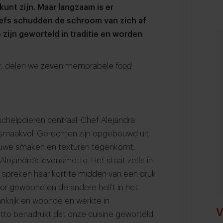
 kunt zijn. Maar langzaam is er
hefs schudden de schroom van zich af
 zijn geworteld in traditie en worden
dor, delen we zeven memorabele
food
 schelpdieren centraal. Chef Alejandra
en smaakvol. Gerechten zijn opgebouwd uit
euwe smaken en texturen tegenkomt.
Alejandra’s levensmotto. Het staat zelfs in
 spreken haar kort te midden van een druk
ador gewoond en de andere helft in het
Frankrijk en woonde en werkte in
V
otto benadrukt dat onze cuisine geworteld