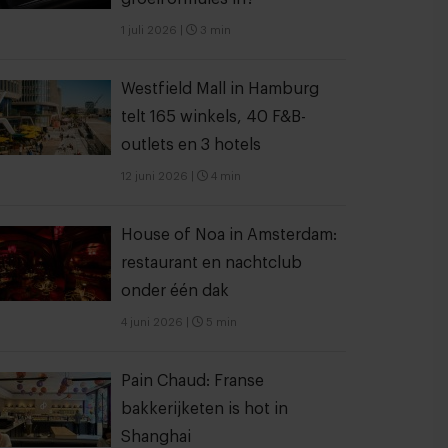
1 juli 2026
|
3 min
Westfield Mall in Hamburg
telt 165 winkels, 40 F&B-
outlets en 3 hotels
12 juni 2026
|
4 min
House of Noa in Amsterdam:
restaurant en nachtclub
onder één dak
4 juni 2026
|
5 min
Pain Chaud: Franse
bakkerijketen is hot in
Shanghai