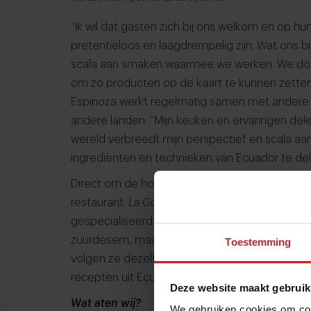
“Ik wil dat gasten zich bij ons welkom en op h
pretentieloos en laagdrempelig zijn. Wat ons 
scala aan smaken waarmee we werken. We do
om zo producten op de kaart te kunnen zetten 
Espinoza werkt regelmatig samen met andere 
andere landen. “Mijn keuken en ervaringen de
wereld verbreedt mijn perspectief en scala aa
ingrediënten en technieken van Ecuador te de
Direct om de hoek van haar fine dining resta
restaurant:
La Guaguaseria, by Somos
. Het is d
gespecialiseerd in Ecuadoriaanse pizza's. He
zuurdesem, maar er staan ook sandwiches, sal
Toestemming
volgen ze dezelfde filosofie als bij Somos: all
recepten uit Ecuador en de wereld.
Deze website maakt gebruik
Wat aten wij?
We gebruiken cookies om cont