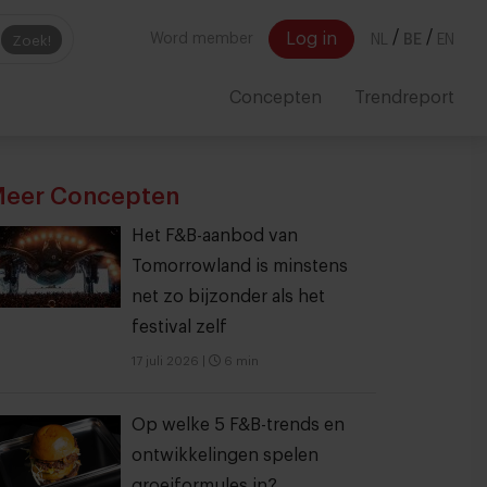
/
/
Log in
Word member
NL
BE
EN
Zoek!
Concepten
Trendreport
eer Concepten
Het F&B-aanbod van
Tomorrowland is minstens
net zo bijzonder als het
festival zelf
17 juli 2026
|
6 min
Op welke 5 F&B-trends en
ontwikkelingen spelen
groeiformules in?