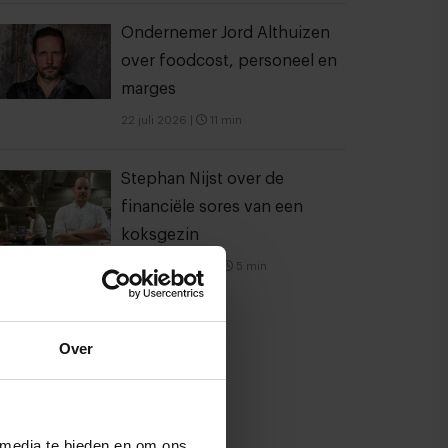
Ondernemer Jord Althuizen
over foodcost, personeel en
marges
22 juli 2026
|
11 min
Stephan Nijst over de
financiële sores van een
koksgezin
5 september 2021
|
5 min
Over
 media te bieden en om ons