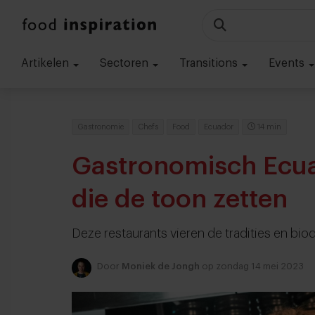
Artikelen
Sectoren
Transitions
Events
Gastronomie
Chefs
Food
Ecuador
14 min
Gastronomisch Ecua
die de toon zetten
Deze restaurants vieren de tradities en biod
Door
Moniek de Jongh
op zondag 14 mei 2023