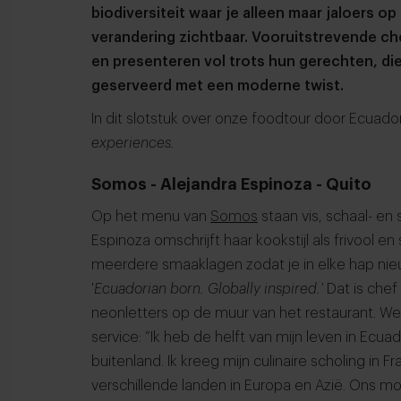
biodiversiteit waar je alleen maar jaloers op
verandering zichtbaar. Vooruitstrevende c
en presenteren vol trots hun gerechten, die
geserveerd met een moderne twist.
In dit slotstuk over onze foodtour door Ecua
experiences.
Somos - Alejandra Espinoza - Quito
Op het menu van
Somos
staan vis, schaal- en
Espinoza omschrijft haar kookstijl als frivool 
meerdere smaaklagen zodat je in elke hap ni
'
Ecuadorian born. Globally inspired.'
Dat is chef 
neonletters op de muur van het restaurant. We
service: “Ik heb de helft van mijn leven in Ecu
buitenland. Ik kreeg mijn culinaire scholing in 
verschillende landen in Europa en Azië. Ons m