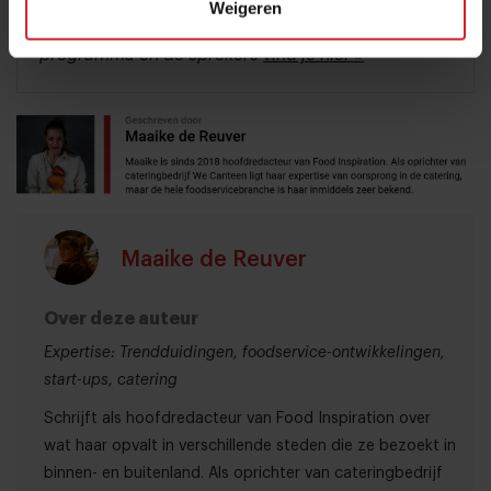
Weigeren
Meer informatie over de Food Inspiration Days, het
programma en de sprekers
vind je hier »
Maaike de Reuver
Over deze auteur
Expertise: Trendduidingen, foodservice-ontwikkelingen,
start-ups, catering
Schrijft als hoofdredacteur van Food Inspiration over
wat haar opvalt in verschillende steden die ze bezoekt in
binnen- en buitenland. Als oprichter van cateringbedrijf