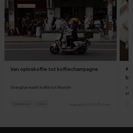
Van oploskoffie tot koffiechampagne
#Gi
bo
Shanghai maakt koffie tot lifestyle
Vir
pla
Foodservice
Drinks
Foo
7 augustus 2026
|
6 min