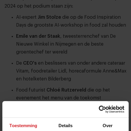
2024 op het podium staan zijn:
AI-expert
Jim Stolze
die op de Food Inspiration
Days de grootste AI-workshop in food zal houden
Emile van der Staak
, tweesterrenchef van De
Nieuwe Winkel in Nijmegen en de beste
groentechef ter wereld
De
CEO's
en beslissers van onder andere cateraar
Vitam, foodretailer Lidl, horecaformule Anne&Max
en hotelketen Bilderberg
Food futurist
Chloé Rutzerveld
die op het
evenement het menu van de toekomst
presenteert
Food Inspiration
trendwatchers
Hans
Steenbergen, Maaike de Reuver en Lisa Appels
Toestemming
Details
Over