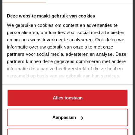
Waardering: 8,6
Deze website maakt gebruik van cookies
Eerdere bezoekers van de Food Inspiration Days
We gebruiken cookies om content en advertenties te
beoordelen het event met een 8,6. Ze zijn vooral
personaliseren, om functies voor social media te bieden
enthousiast over de kwaliteit van de sprekers, de
en om ons websiteverkeer te analyseren. Ook delen we
workshops en de gastvrijheid van het team van Food
informatie over uw gebruik van onze site met onze
Inspiration.
partners voor social media, adverteren en analyse. Deze
partners kunnen deze gegevens combineren met andere
Levendige foodmarkt
informatie die u aan ze heeft verstrekt of die ze hebben
verzameld op basis van uw gebruik van hun services.
Ook de foodmarkt en de culinaire intermezzo’s staan
tijdens de Food Inspiration Days in het teken van New
Dutch. 50 partners presenteren gedurfde concepten
Alles toestaan
waarmee ondernemers in foodservice hun
bedrijfsvoering kunnen verbeteren. Daarnaast zijn er
diverse tastings om de kennis en smaakpapillen van
Aanpassen
bezoekers te prikkelen.