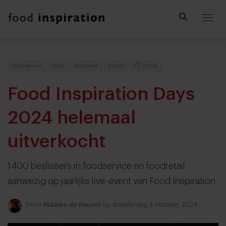
Togg
Foodservice
Food
Innovatie
Events
3 min
Food Inspiration Days
2024 helemaal
uitverkocht
1.400 beslissers in foodservice en foodretail
aanwezig op jaarlijks live-event van Food Inspiration
Door
Maaike de Reuver
op donderdag 3 oktober 2024