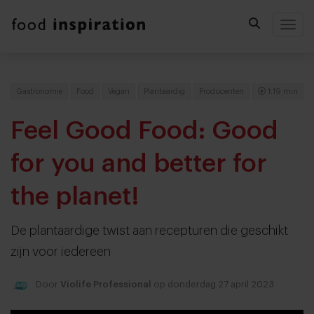
Togg
Gastronomie
Food
Vegan
Plantaardig
Producenten
1:19 min
Feel Good Food: Good
for you and better for
the planet!
De plantaardige twist aan recepturen die geschikt
zijn voor iedereen
Door
Violife Professional
op donderdag 27 april 2023