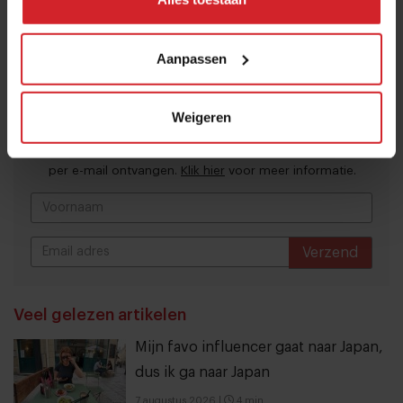
Meld je gratis aan voor het Food Inspiration
Aanpassen
Magazine!
Ja, ik wil graag eens per maand het digitale magazine
Weigeren
met de laatste trends, culinaire inspiratie, interviews,
conceptwatching en hotspots van Food Inspiration
per e-mail ontvangen.
Klik hier
voor meer informatie.
Verzend
THANKS
Veel gelezen artikelen
Mijn favo influencer gaat naar Japan,
dus ik ga naar Japan
7 augustus 2026
|
4 min