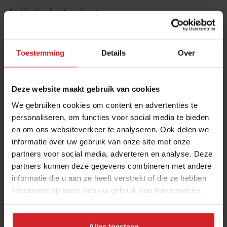
And better for the planet
We are the future of food
Bereken met de
foodprint calculator
welke positieve
Toestemming
Details
Over
klimaatimpact jij kan maken wanneer je zou switchen
naar Violife.
Deze website maakt gebruik van cookies
Naar de foodprint calculator »
We gebruiken cookies om content en advertenties te
personaliseren, om functies voor social media te bieden
en om ons websiteverkeer te analyseren. Ook delen we
Violife Professional
informatie over uw gebruik van onze site met onze
partners voor social media, adverteren en analyse. Deze
partners kunnen deze gegevens combineren met andere
Over deze auteur
informatie die u aan ze heeft verstrekt of die ze hebben
verzameld op basis van uw gebruik van hun services.
Deel artikel
Alles toestaan