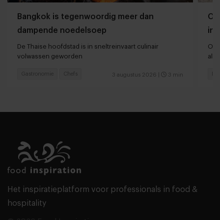
Bangkok is tegenwoordig meer dan
Oli
dampende noedelsoep
ing
De Thaise hoofdstad is in sneltreinvaart culinair
Oli
volwassen geworden
alle
Gastronomie
Chefs
Res
3 augustus 2026
|
3 min
Het inspiratieplatform voor professionals in food &
hospitality