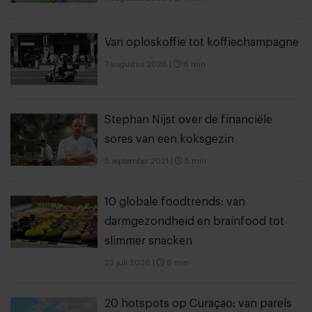
Van oploskoffie tot koffiechampagne
7 augustus 2026
|
6 min
Stephan Nijst over de financiële
sores van een koksgezin
5 september 2021
|
5 min
10 globale foodtrends: van
darmgezondheid en brainfood tot
slimmer snacken
23 juli 2026
|
6 min
20 hotspots op Curaçao: van parels