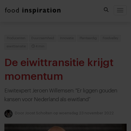
Togg
Producenten
Duurzaamheid
Innovatie
Plantaardig
Foodvalley
eiwittransitie
4 min
De eiwittransitie krijgt
momentum
Eiwitexpert Jeroen Willemsen: "Er liggen gouden
kansen voor Nederland als eiwitland”
Door
Joost Scholten
op woensdag 23 november 2022