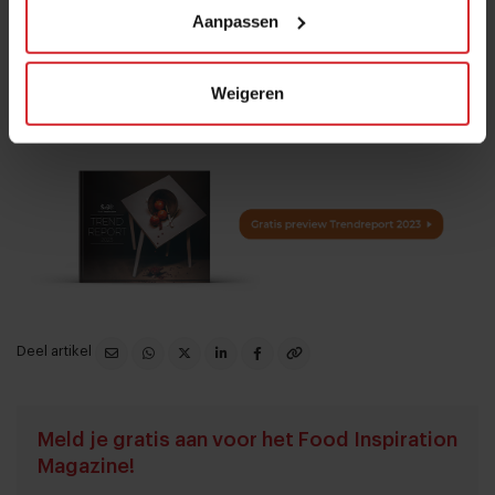
Aanpassen
///
Meer weten over de eiwittransitie en andere trends in de
Weigeren
foodbranche?
Bestel direct
het Food Inspiration
Trendreport 2023 of
vraag een gratis preview
aan »
Deel artikel
Meld je gratis aan voor het Food Inspiration
Magazine!