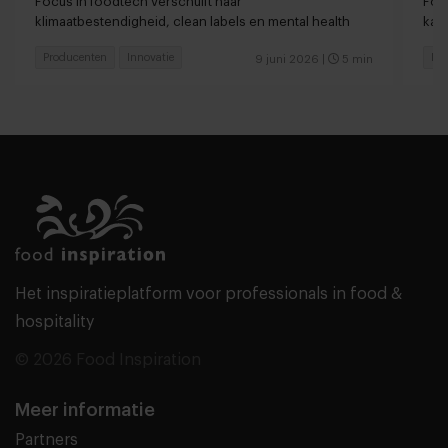
Focus in foodtech verschuift naar
Foo
klimaatbestendigheid, clean labels en mental health
kan
Producenten
Innovatie
Pr
9 juni 2026
|
5 min
Het inspiratieplatform voor professionals in food &
hospitality
© 2026 Food Inspiration
Meer informatie
Partners