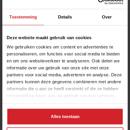
stappen durven te zetten in de eiwittransitie. “De € 16
miljard omzet verdwijnt niet op het moment dat de
eiwittransitie doorzet. Nederland heeft een gouden
Toestemming
Details
Over
reputatie op het gebied van kwalitatief en veilig
voedsel, dus er liggen kansen om internationaal te
Deze website maakt gebruik van cookies
groeien en mooie omzetten te behalen met
We gebruiken cookies om content en advertenties te
plantaardige eiwitten uit Nederland. Het is daarom
personaliseren, om functies voor social media te bieden
logisch dat grote vlees- en zuivelbedrijven achter de
en om ons websiteverkeer te analyseren. Ook delen we
schermen, en steeds vaker ook ervoor, op het hoogste
informatie over uw gebruik van onze site met onze
niveau bezig zijn met de eiwittransitie. Niet voor niets
partners voor social media, adverteren en analyse. Deze
zetten afgelopen zomer 56 organisaties en bedrijven
partners kunnen deze gegevens combineren met andere
hun handtekening onder de
Bean Deal
om intensief
informatie die u aan ze heeft verstrekt of die ze hebben
samen te werken aan de transitie. Het gaat om spelers
verzameld op basis van uw gebruik van hun services.
uit de hele keten: van de boeren die de nieuwe
gewassen telen tot cateraars die direct met de
Alles toestaan
eindklant in contact staat en alles ertussenin. Die brede
inspanning geeft de verandering kracht.”