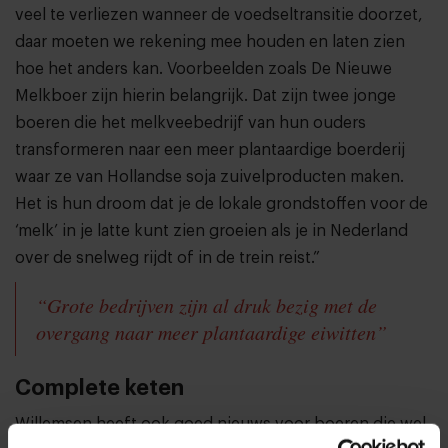
veel te verliezen wanneer de voedseltransitie doorzet,
daar moeten we rekening mee houden en laten zien
hoe het anders kan. Voorbeelden zoals De Nieuwe
Melkboer zijn hierin belangrijk. Dat zijn twee jonge
boeren die het melkveebedrijf van hun ouders
transformeren naar een meer plantaardige boerderij
waar ze van Hollandse soja zuivelproducten maken.
Het is hun droom dat je de lokale grondstoffen voor de
‘melk’ in je latte kunt zien groeien als je in Nederland
over de snelweg rijdt of in de trein reist.”
“Grote bedrijven zijn al druk bezig met de
overgang naar meer plantaardige eiwitten”
Complete keten
Willemsen heeft ook goed nieuws voor boeren die wel