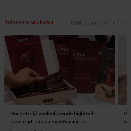
Relevante artikelen
Bekijk alle artikelen
Gespot: vijf veelbelovende hightech
Dit
foodstart-ups op HackSummit in
on
Zwitserland