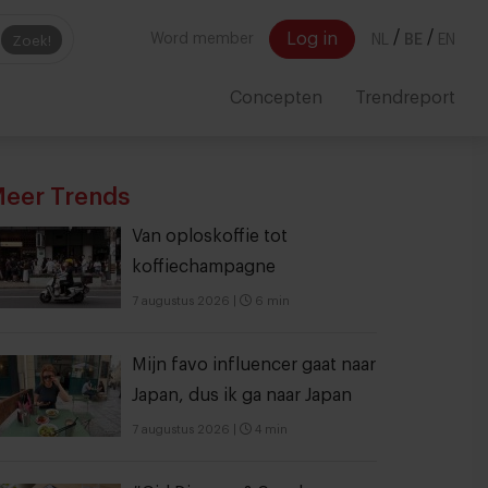
/
/
Log in
Word member
NL
BE
EN
Zoek!
Concepten
Trendreport
eer Trends
Van oploskoffie tot
koffiechampagne
7 augustus 2026
|
6 min
Mijn favo influencer gaat naar
Japan, dus ik ga naar Japan
7 augustus 2026
|
4 min