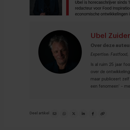
Ubel Zuide
Over deze auteu
Expertise: Fastfood,
Is al ruim 25 jaar fo
over de ontwikkelin
maar publiceert zel
een fenomeen’ – met
Deel artikel