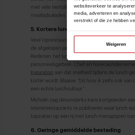
websiteverkeer te analyseren
met vele tientallen procenten steeg de laatste
media, adverteren en analys
maaltijdsalades en kipsnacks zijn populair bij lu
verstrekt of die ze hebben v
5. Kortere lunchtijd
Veel toprestaurants zijn wankelmoedig over he
Weigeren
de afgelopen jaren mee gestopt of beperken 
Redenen: het lunchmoment is voor hen niet r
personeelsgebrek. Chef en horecaondernem
Inspiration
aan dat snelheid tijdens de lunch g
korter wordt. Blaauw: "Dit hoor ik zelfs ook van c
een echte lunchcultuur."
Michelin zag desondanks kans kortgeleden ee
sterrenrestaurants te publiceren waar lunch w
topzaken op een rij met lunch-menuprijzen tuss
6. Geringe gemiddelde besteding