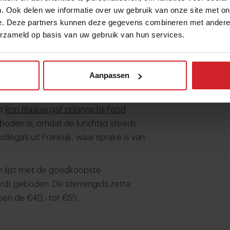
. Ook delen we informatie over uw gebruik van onze site met on
 jaren. Ook gerechten als bowls,
e. Deze partners kunnen deze gegevens combineren met andere i
nchdelivery.
erzameld op basis van uw gebruik van hun services.
t lunchmoment. De nodige zaken zijn er in
Aanpassen
de lunch tot enkele dagen van de week.
endabel genoeg en/of
er
Ron Blaauw gaf onlangs bij Food
eboden is, omdat de lunchtijd steeds
ollega’s uit Frankrijk, waar sprake is van
n lijst met de goedkoopste
ordt geboden. De sterrengids zette
en de €40,- tot €55,-.