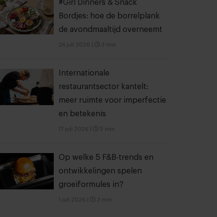
#Girl Dinners & Snack
Bordjes: hoe de borrelplank
de avondmaaltijd overneemt
24 juli 2026
|
3 min
Internationale
restaurantsector kantelt:
meer ruimte voor imperfectie
en betekenis
17 juli 2026
|
5 min
Op welke 5 F&B-trends en
ontwikkelingen spelen
groeiformules in?
1 juli 2026
|
3 min