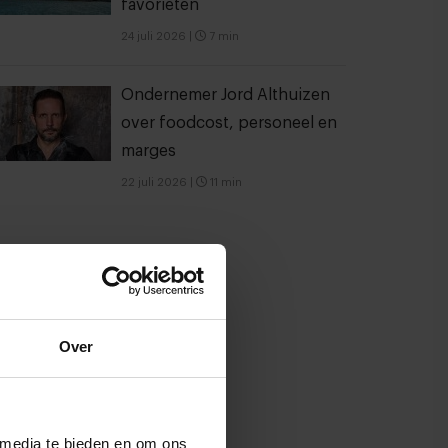
favorieten
24 juli 2026
|
7 min
Ondernemer Jord Althuizen
over foodcost, personeel en
marges
22 juli 2026
|
11 min
Over
 media te bieden en om ons