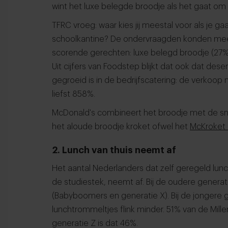
wint het luxe belegde broodje als het gaat om
TFRC vroeg: waar kies jij meestal voor als je ga
schoolkantine? De ondervraagden konden mee
scorende gerechten: luxe belegd broodje (27%
Uit cijfers van Foodstep blijkt dat ook dat de
gegroeid is in de bedrijfscatering: de verkoo
liefst 858%.
McDonald's combineert het broodje met de sna
het aloude broodje kroket ofwel het
McKroket 
2. Lunch van thuis neemt af
Het aantal Nederlanders dat zelf geregeld lu
de studiestek, neemt af. Bij de oudere generat
(Babyboomers en generatie X). Bij de jongere 
lunchtrommeltjes flink minder. 51% van de Mille
generatie Z is dat 46%.