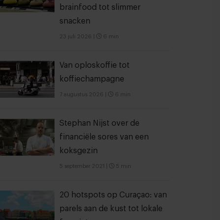
brainfood tot slimmer
snacken
23 juli 2026
|
6 min
Van oploskoffie tot
koffiechampagne
7 augustus 2026
|
6 min
Stephan Nijst over de
financiële sores van een
koksgezin
5 september 2021
|
5 min
20 hotspots op Curaçao: van
parels aan de kust tot lokale