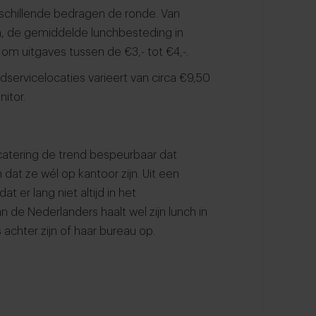
chillende bedragen de ronde. Van
n, de gemiddelde lunchbesteding in
t om uitgaves tussen de €3,- tot €4,-.
ervicelocaties varieert van circa €9,50
nitor.
catering de trend bespeurbaar dat
at ze wél op kantoor zijn. Uit een
t er lang niet altijd in het
 de Nederlanders haalt wel zijn lunch in
 achter zijn of haar bureau op.