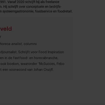
rveld
r
 horeca-analist, columns
odjournalist. Schrijft voor Food Inspiration
gen in de fastfood- en horecabranche,
f ook boeken, waaronder ‘McSucces, Febo
 een voorwoord van Johan Cruijff.