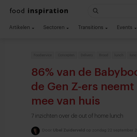
Artikelen
Sectoren
Transitions
Events
Foodservice
Concepten
Delivery
Brood
lunch
lunc
86% van de Babybo
de Gen Z-ers neemt 
mee van huis
7 inzichten over de out of home lunch
Door
Ubel Zuiderveld
op zondag 22 september 