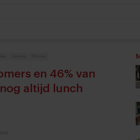
M
hen
Catering
4 min
omers en 46% van
nog altijd lunch
2024