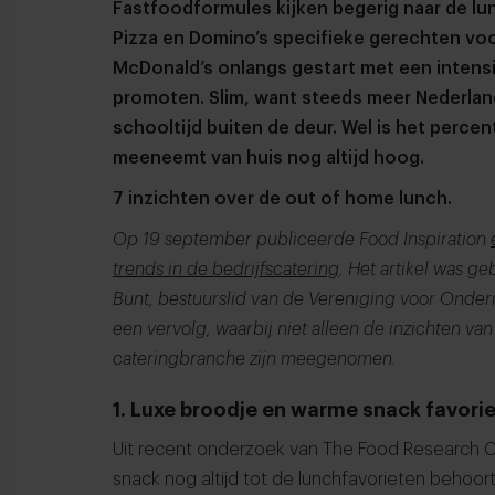
Fastfoodformules kijken begerig naar de lu
Pizza en Domino’s specifieke gerechten vo
McDonald’s onlangs gestart met een inten
promoten. Slim, want steeds meer Nederland
schooltijd buiten de deur. Wel is het perc
meeneemt van huis nog altijd hoog.
7 inzichten over de out of home lunch.
Op 19 september publiceerde Food Inspiration
trends in de bedrijfscatering
. Het artikel was g
Bunt, bestuurslid van de Vereniging voor Ondern
een vervolg, waarbij niet alleen de inzichten 
cateringbranche zijn meegenomen.
1. Luxe broodje en warme snack favorie
Uit recent onderzoek van The Food Research 
snack nog altijd tot de lunchfavorieten behoort 