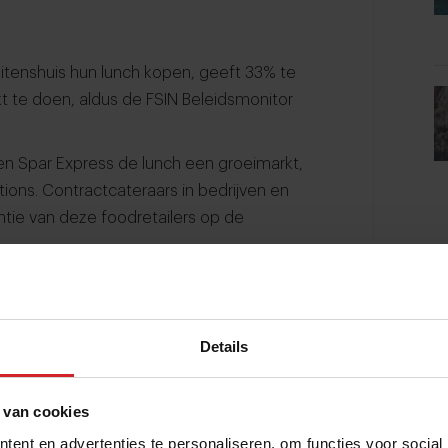
itenshuis hun lunch kopen, geeft 33% te
t te doen, aldus de FSIN Beleidsmonitor
en Spar Express de lunch een groeimarkt,
tions. Contractcateraars in bedrijven en
tie van deze foodretailers op de
g voor om hun lunch thuis, op de werkplek
Details
 van het FSIN van een jaar geleden bleek:
 voor de lunch op gezette tijden een
 van cookies
ent en advertenties te personaliseren, om functies voor social
de bezorging van broodjes en sandwiches