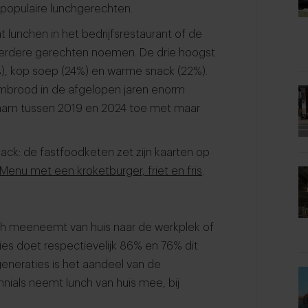
 populaire lunchgerechten.
at lunchen in het bedrijfsrestaurant of de
rdere gerechten noemen. De drie hoogst
), kop soep (24%) en warme snack (22%).
sembrood in de afgelopen jaren enorm
p nam tussen 2019 en 2024 toe met maar
ck: de fastfoodketen zet zijn kaarten op
Menu met een kroketburger, friet en fris
.
nch meeneemt van huis naar de werkplek of
ies doet respectievelijk 86% en 76% dit
generaties is het aandeel van de
nnials neemt lunch van huis mee, bij