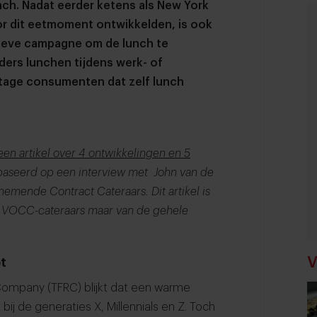
nch. Nadat eerder ketens als New York
or dit eetmoment ontwikkelden, is ook
sieve campagne om de lunch te
ers lunchen tijdens werk- of
entage consumenten dat zelf lunch
een artikel over 4 ontwikkelingen en 5
ebaseerd op een interview met John van de
emende Contract Cateraars. Dit artikel is
van VOCC-cateraars maar van de gehele
V
t
Company (TFRC) blijkt dat een warme
bij de generaties X, Millennials en Z. Toch