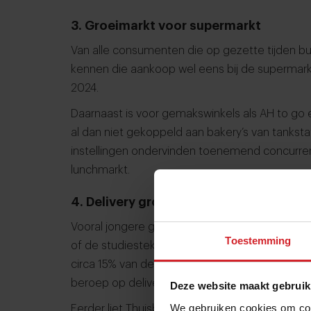
3. Groeimarkt voor supermarkt
Van alle consumenten die op gezette tijden bu
kennen die aankoop wel eens bij de supermark
2024.
Daarnaast is voor gemakswinkels als AH to go 
al dan niet gekoppeld aan bakery’s van tanksta
instellingen ondervinden toenemend concurren
lunchmarkt.
4. Delivery groeit
Vooral jongere generaties kiezen er regelmati
Toestemming
of de studiestek te laten bezorgen. Uit cijfers
circa 15% van de Millennials en Gen Z-ers doet
beroep op delivery.
Deze website maakt gebruik
We gebruiken cookies om cont
Eerder liet Thuisbezorgd.nl reeds weten dat 