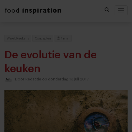
Togg
Wereldkeukens
Concepten
1 min
De evolutie van de
keuken
Door
Redactie
op donderdag 13 juli 2017