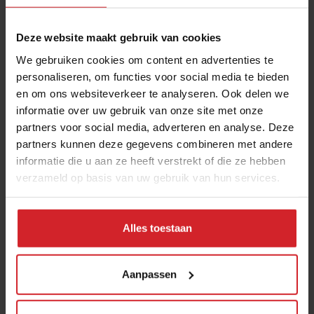
Verzend
Deze website maakt gebruik van cookies
THANKS
We gebruiken cookies om content en advertenties te
Veel gelezen artikelen
personaliseren, om functies voor social media te bieden
en om ons websiteverkeer te analyseren. Ook delen we
10 globale foodtrends: van
informatie over uw gebruik van onze site met onze
darmgezondheid en brainfood tot
partners voor social media, adverteren en analyse. Deze
slimmer snacken
partners kunnen deze gegevens combineren met andere
informatie die u aan ze heeft verstrekt of die ze hebben
23 juli 2026
|
6 min
verzameld op basis van uw gebruik van hun services.
Van oploskoffie tot koffiechampagne
Alles toestaan
7 augustus 2026
|
6 min
Aanpassen
Stephan Nijst over de financiële
sores van een koksgezin