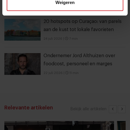
Weigeren
5 september 2021
|
5 min
20 hotspots op Curaçao: van parels
aan de kust tot lokale favorieten
24 juli 2026
|
7 min
Ondernemer Jord Althuizen over
foodcost, personeel en marges
22 juli 2026
|
11 min
Relevante artikelen
Bekijk alle artikelen