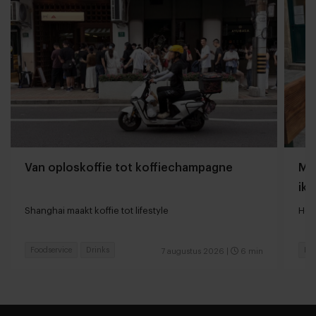
Van oploskoffie tot koffiechampagne
Mij
ik 
Shanghai maakt koffie tot lifestyle
Hoe
Foodservice
Drinks
Res
7 augustus 2026
|
6 min