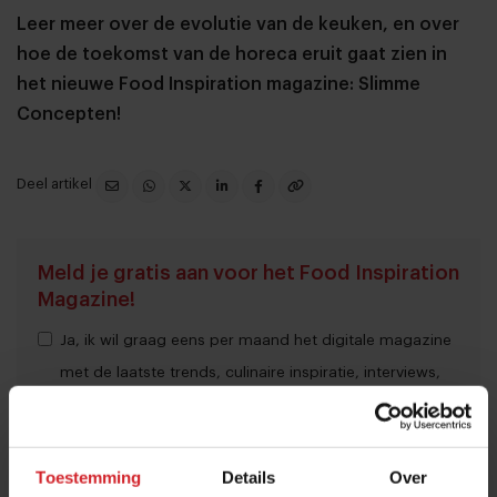
Leer meer over de evolutie van de keuken, en over
hoe de toekomst van de horeca eruit gaat zien in
het nieuwe Food Inspiration magazine: Slimme
Concepten!
Deel artikel
Meld je gratis aan voor het Food Inspiration
Magazine!
Ja, ik wil graag eens per maand het digitale magazine
met de laatste trends, culinaire inspiratie, interviews,
conceptwatching en hotspots van Food Inspiration
per e-mail ontvangen.
Klik hier
voor meer informatie.
Toestemming
Details
Over