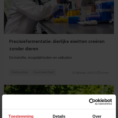
Precisiefermentatie: dierlijke eiwitten creëren
zonder dieren
De belofte, mogelijkheden en valkuilen
Producenten
Duurzaamheid
21 februari 2023
|
4 min
Toestemming
Details
Over