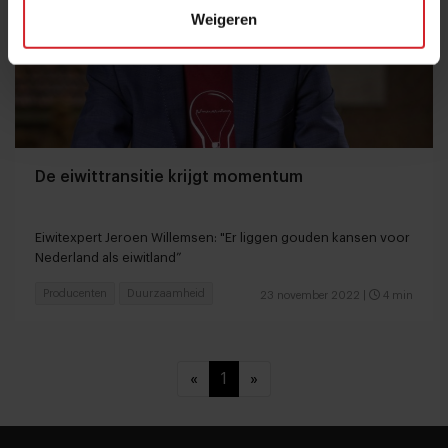
Weigeren
De eiwittransitie krijgt momentum
Eiwitexpert Jeroen Willemsen: "Er liggen gouden kansen voor
Nederland als eiwitland”
Producenten
Duurzaamheid
23 november 2022
|
4 min
«
1
»