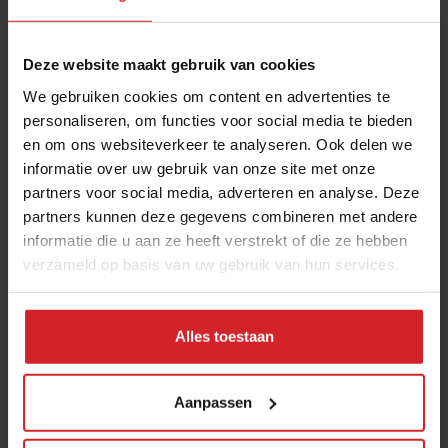
Deze website maakt gebruik van cookies
We gebruiken cookies om content en advertenties te
personaliseren, om functies voor social media te bieden
en om ons websiteverkeer te analyseren. Ook delen we
informatie over uw gebruik van onze site met onze
Boerschappen verbindt consument met de
partners voor social media, adverteren en analyse. Deze
herkomst van zijn eten
partners kunnen deze gegevens combineren met andere
Vers-coöperatie hernieuwt band met de boer
informatie die u aan ze heeft verstrekt of die ze hebben
verzameld op basis van uw gebruik van hun services.
Foodretail
Delivery
7 december 2022
|
3 min
Alles toestaan
Aanpassen