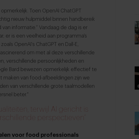
en opmerkelijk. Toen OpenAI ChatGPT
htig nieuw hulpmiddel binnen handbereik
van informatie.” Vandaag de dag is er
ar; er is een veelheid aan programma’s
 zoals OpenAI's ChatGPT en Dall-E,
 fascinerend om met al deze verschillende
en, verschillende persoonlijkheden en
gle Bard bewezen opmerkelijk effectief te
het maken van food-afbeeldingen zijn we
den van verschillende grote taalmodellen
rsnel beter."
liteiten, terwijl AI gericht is
verschillende perspectieven”
elen voor food professionals