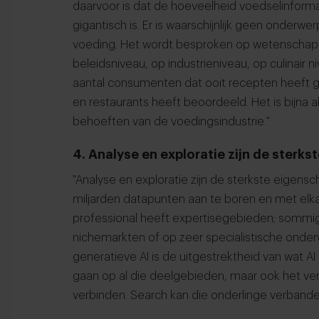
daarvoor is dat de hoeveelheid voedselinformati
gigantisch is. Er is waarschijnlijk geen onder
voeding. Het wordt besproken op wetenschappe
beleidsniveau, op industrieniveau, op culinair 
aantal consumenten dat ooit recepten heeft 
en restaurants heeft beoordeeld. Het is bijna 
behoeften van de voedingsindustrie."
4. Analyse en exploratie zijn de sterk
"Analyse en exploratie zijn de sterkste eigen
miljarden datapunten aan te boren en met elka
professional heeft expertisegebieden; sommig
nichemarkten of op zeer specialistische onde
generatieve AI is de uitgestrektheid van wat A
gaan op al die deelgebieden, maar ook het v
verbinden. Search kan die onderlinge verbande