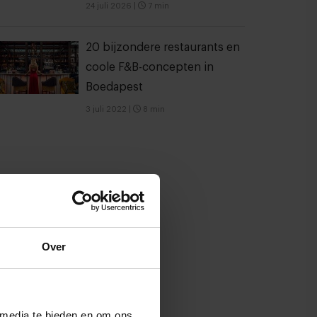
24 juli 2026
|
7 min
20 bijzondere restaurants en
coole F&B-concepten in
Boedapest
3 juli 2022
|
8 min
Over
 media te bieden en om ons