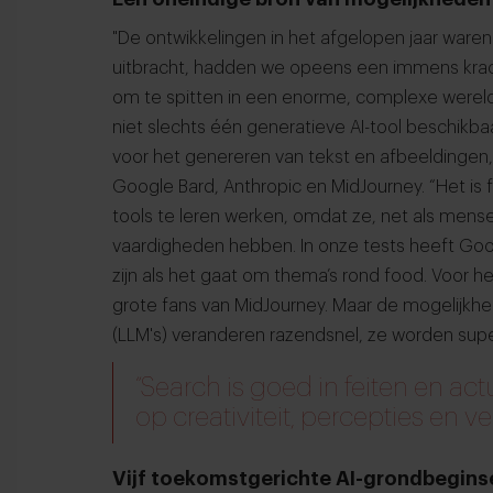
"De ontwikkelingen in het afgelopen jaar war
uitbracht, hadden we opeens een immens krac
om te spitten in een enorme, complexe wereld 
niet slechts één generatieve AI-tool beschikba
voor het genereren van tekst en afbeeldingen,
Google Bard, Anthropic en MidJourney. “Het is
tools te leren werken, omdat ze, net als mens
vaardigheden hebben. In onze tests heeft Goo
zijn als het gaat om thema’s rond food. Voor 
grote fans van MidJourney. Maar de mogelijkhe
(LLM's) veranderen razendsnel, ze worden supe
“Search is goed in feiten en actua
op creativiteit, percepties en 
Vijf toekomstgerichte AI-grondbegins