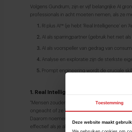
Volgens Gundrum, zijn er vijf belangrijke AI gr
professionals in acht moeten nemen, als ze m
RI plus AI™ (je hebt ‘Real Intelligence’ en ‘A
AI als sparringpartner (gebruik het niet a
AI als voorspeller van gedrag van consu
Analyse en exploratie zijn de sterkste e
Prompt engineering wordt de cruciale skil
1. Real Intelligence plus Artificial Intel
Toestemming
"Mensen zouden generatieve AI moeten zien als
ongeacht of ze het gebruiken om een tekst te 
Daarom noemen we het 'RI plus AI™'. Geen van d
Deze website maakt gebruik
effectief als je als gebruiker niet beschikt over
We gebruiken cookies om cont