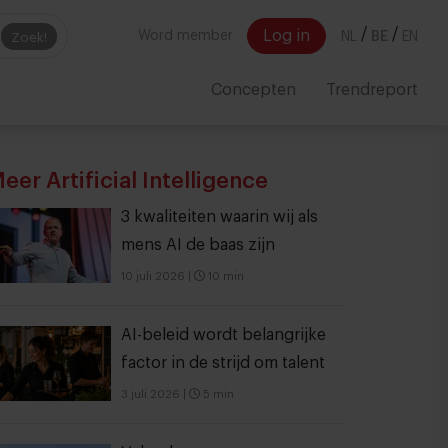
/
/
Log in
Word member
NL
BE
EN
Zoek!
Concepten
Trendreport
eer Artificial Intelligence
3 kwaliteiten waarin wij als
mens AI de baas zijn
10 juli 2026
|
10 min
AI-beleid wordt belangrijke
factor in de strijd om talent
3 juli 2026
|
5 min