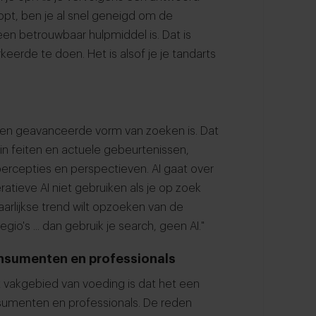
lopt, ben je al snel geneigd om de
een betrouwbaar hulpmiddel is. Dat is
erde te doen. Het is alsof je je tandarts
 een geavanceerde vorm van zoeken is. Dat
d in feiten en actuele gebeurtenissen,
, percepties en perspectieven. AI gaat over
tieve AI niet gebruiken als je op zoek
aarlijkse trend wilt opzoeken van de
gio's ... dan gebruik je search, geen AI."
consumenten en professionals
t vakgebied van voeding is dat het een
nsumenten en professionals. De reden