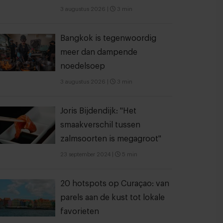
3 augustus 2026
|
3 min
Bangkok is tegenwoordig
meer dan dampende
noedelsoep
3 augustus 2026
|
3 min
Joris Bijdendijk: "Het
smaakverschil tussen
zalmsoorten is megagroot"
23 september 2024
|
5 min
20 hotspots op Curaçao: van
parels aan de kust tot lokale
favorieten