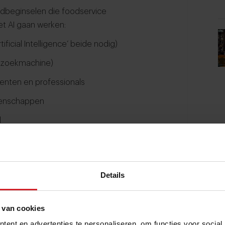
ondbeginselen die foodservice
et AI gaan werken:
rtificial Intelligence’ beide nodig)
ls zoekmachine)
menten en professionals
igenschappen
l
ligence™
Details
 een creatieve sparringpartner,
schrijven of afbeeldingen te creëren.
e beschikbare AI-tools is bijzonder
 van cookies
 een goede dosis ‘echte intelligentie’ over
ent en advertenties te personaliseren, om functies voor social