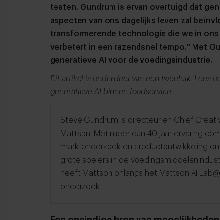
testen. Gundrum is ervan overtuigd dat gener
aspecten van ons dagelijks leven zal beïnvl
transformerende technologie die we in ons
verbetert in een razendsnel tempo." Met Gu
generatieve AI voor de voedingsindustrie.
Dit artikel is onderdeel van een tweeluik. Lees 
generatieve AI binnen foodservice
Steve Gundrum is directeur en Chief Creativ
Mattson. Met meer dan 40 jaar ervaring com
marktonderzoek en productontwikkeling om 
grote spelers in de voedingsmiddelenindust
heeft Mattson onlangs het Mattson AI Lab@
onderzoek.
Een oneindige bron van mogelijkheden