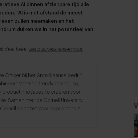
atieve AI binnen afzienbare tijd alle
oeden. "AI is met afstand de meest
 leven zullen meemaken en het
ndrum duiken we in het potentieel van
ook deel twee:
zes businesskansen voor
e Officer bij het Amerikaanse bedrijf
bineert Mattson trendvoorspelling,
productinnovaties te creëren voor
rie. Samen met de Cornell University
V
Cornell opgezet voor doorlopend AI-