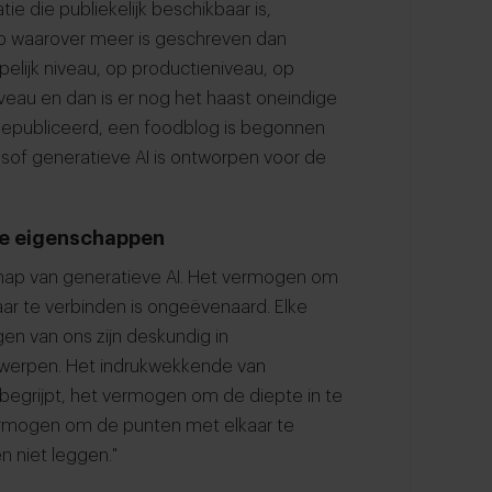
e die publiekelijk beschikbaar is,
werp waarover meer is geschreven dan
lijk niveau, op productieniveau, op
niveau en dan is er nog het haast oneindige
gepubliceerd, een foodblog is begonnen
alsof generatieve AI is ontworpen voor de
ste eigenschappen
schap van generatieve AI. Het vermogen om
ar te verbinden is ongeëvenaard. Elke
en van ons zijn deskundig in
rwerpen. Het indrukwekkende van
I begrijpt, het vermogen om de diepte in te
ermogen om de punten met elkaar te
n niet leggen."