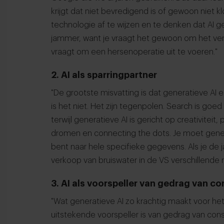
krijgt dat niet bevredigend is of gewoon niet k
technologie af te wijzen en te denken dat AI g
jammer, want je vraagt het gewoon om het verke
vraagt om een hersenoperatie uit te voeren."
2. AI als sparringpartner
"De grootste misvatting is dat generatieve AI
is het niet. Het zijn tegenpolen. Search is goe
terwijl generatieve AI is gericht op creativiteit
dromen en connecting the dots. Je moet genera
bent naar hele specifieke gegevens. Als je de j
verkoop van bruiswater in de VS verschillende re
3. AI als voorspeller van gedrag van 
"Wat generatieve AI zo krachtig maakt voor he
uitstekende voorspeller is van gedrag van co