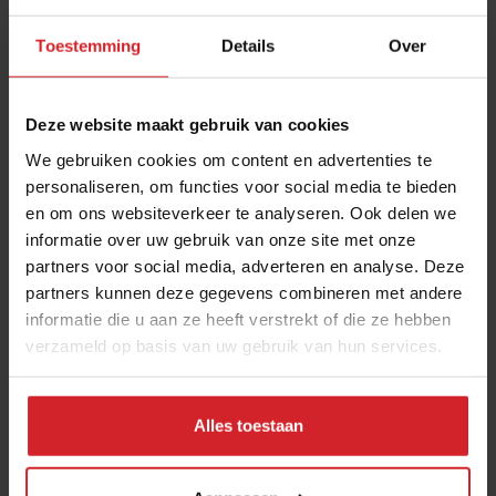
‘iets’. Als dat ‘iets’ er eenmaal is, vind ik het het
allerleukste om weer van begin af aan opnieuw te
Toestemming
Details
Over
beginnen met een ander product dat in de
maatschappij nog wordt gezien als left-over, of als
Deze website maakt gebruik van cookies
‘oneetbaar’, maar waar ik hopelijk ook weer waarde aan
We gebruiken cookies om content en advertenties te
toe kan voegen. Zie mij maar als de duurzame tovenaar
personaliseren, om functies voor social media te bieden
van de foodbranche.”
en om ons websiteverkeer te analyseren. Ook delen we
Sofie Zwagerman Villas Boas was een van de HAS-
informatie over uw gebruik van onze site met onze
studenten die tijdens de HAS Food Experience 2023
partners voor social media, adverteren en analyse. Deze
haar innovaties presenteerde.
Bekijk hier de andere
partners kunnen deze gegevens combineren met andere
informatie die u aan ze heeft verstrekt of die ze hebben
innovaties »
verzameld op basis van uw gebruik van hun services.
Maaike de Reuver
Alles toestaan
Over deze auteur
Expertise: Trendduidingen, foodservice-ontwikkelingen,