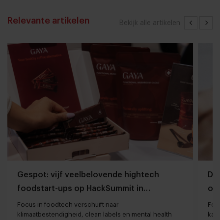
Relevante artikelen
Bekijk alle artikelen
Gespot: vijf veelbelovende hightech
Dit
foodstart-ups op HackSummit in
on
Zwitserland
Focus in foodtech verschuift naar
Foo
klimaatbestendigheid, clean labels en mental health
kan