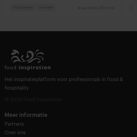
Producenten
Innovatie
Pr
9 juni 2026
|
5 min
Het inspiratieplatform voor professionals in food &
hospitality
© 2026 Food Inspiration
Meer informatie
Partners
Over ons