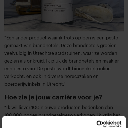
“Een ander product waar ik trots op ben is een pesto
gemaakt van brandnetels. Deze brandnetels groeien
veelvuldig in Utrechtse stadstuinen, waar ze worden
gezien als onkruid. Ik pluk de brandnetels en maak er
een pesto van. De pesto wordt binnenkort online
verkocht, en ook in diverse horecazaken en
boerderijwinkels in Utrecht.”
Hoe zie je jouw carrière voor je?
“Ik wil liever 100 nieuwe producten bedenken dan
100.000 potjes brandnetelpeso verkopen. Ik krijg het
meeste energie van de ontwikkeling van ‘niets’ tot