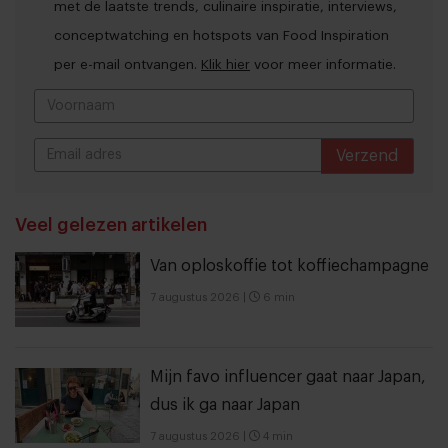
met de laatste trends, culinaire inspiratie, interviews,
conceptwatching en hotspots van Food Inspiration
per e-mail ontvangen.
Klik hier
voor meer informatie.
Verzend
THANKS
Veel gelezen artikelen
Van oploskoffie tot koffiechampagne
7 augustus 2026
|
6 min
Mijn favo influencer gaat naar Japan,
dus ik ga naar Japan
7 augustus 2026
|
4 min